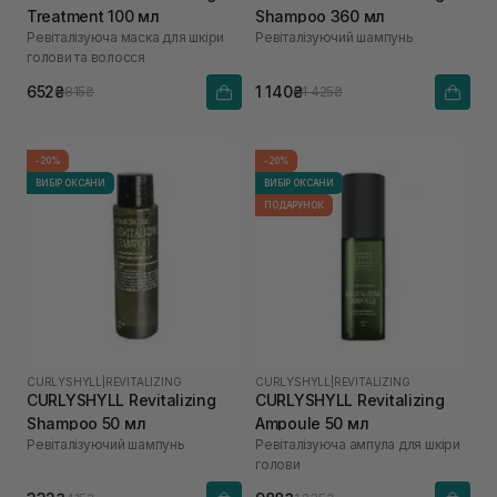
Treatment 100 мл
Shampoo 360 мл
Ревіталізуюча маска для шкіри
Ревіталізуючий шампунь
голови та волосся
652₴
1 140₴
815₴
1 425₴
-20%
-20%
ВИБІР ОКСАНИ
ВИБІР ОКСАНИ
ПОДАРУНОК
CURLYSHYLL
|
REVITALIZING
CURLYSHYLL
|
REVITALIZING
CURLYSHYLL Revitalizing
CURLYSHYLL Revitalizing
Shampoo 50 мл
Ampoule 50 мл
Ревіталізуючий шампунь
Ревіталізуюча ампула для шкіри
голови