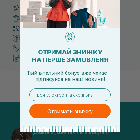
Безкоштовна доставка від 3000 UAH
Безпечні способи оплати
Тільки оригінальна косметика
Система бонусів та лояльності
Кращі ціни та топ товари
ОТРИМАЙ ЗНИЖКУ
Рекомендації від косметологів
НА ПЕРШЕ ЗАМОВЛЕНЯ
Твій вітальний бонус вже чекає —
підписуйся
на
наші новини!
email
Отримати знижку
@sisters_stelmakh в Instagram