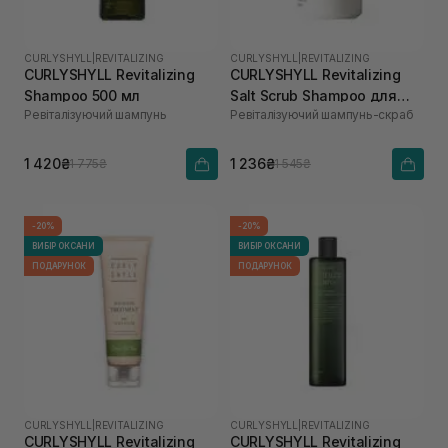
CURLYSHYLL
|
REVITALIZING
CURLYSHYLL
|
REVITALIZING
CURLYSHYLL Revitalizing
CURLYSHYLL Revitalizing
Shampoo 500 мл
Salt Scrub Shampoo для
Ревіталізуючий шампунь
Ревіталізуючий шампунь-скраб
ослабленої шкіри голови
та тонкого волосся 300 мл
1 420₴
1 236₴
1 775₴
1 545₴
-20%
-20%
ВИБІР ОКСАНИ
ВИБІР ОКСАНИ
ПОДАРУНОК
ПОДАРУНОК
CURLYSHYLL
|
REVITALIZING
CURLYSHYLL
|
REVITALIZING
CURLYSHYLL Revitalizing
CURLYSHYLL Revitalizing