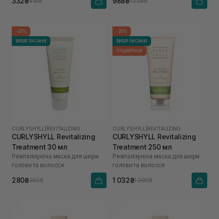
332₴
988₴
415₴
1 235₴
-20%
-20%
ВИБІР ОКСАНИ
ВИБІР ОКСАНИ
ПОДАРУНОК
CURLYSHYLL
|
REVITALIZING
CURLYSHYLL
|
REVITALIZING
CURLYSHYLL Revitalizing
CURLYSHYLL Revitalizing
Treatment 30 мл
Treatment 250 мл
Ревіталізуюча маска для шкіри
Ревіталізуюча маска для шкіри
голови та волосся
голови та волосся
280₴
1 032₴
350₴
1 290₴