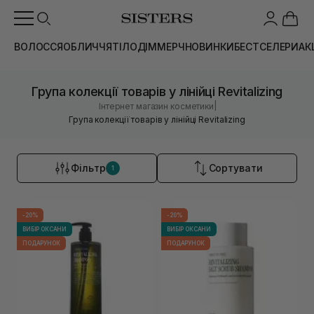
ВОЛОССЯ
ОБЛИЧЧЯ
ТІЛО
ДІМ
МЕРЧ
НОВИНКИ
БЕСТСЕЛЕРИ
АК
Група колекції товарів у лінійці Revitalizing
|
Інтернет магазин косметики
Група колекції товарів у лінійці Revitalizing
Фільтр
Сортувати
1
-20%
-20%
ВИБІР ОКСАНИ
ВИБІР ОКСАНИ
ПОДАРУНОК
ПОДАРУНОК