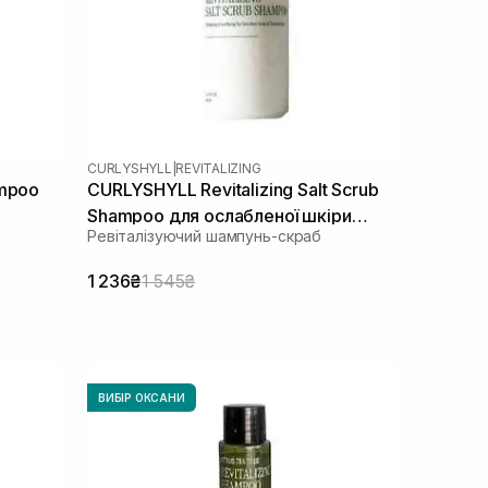
CURLYSHYLL
|
REVITALIZING
ampoo
CURLYSHYLL Revitalizing Salt Scrub
Shampoo для ослабленої шкіри
Ревіталізуючий шампунь-скраб
голови та тонкого волосся 300 мл
1 236₴
1 545₴
ВИБІР ОКСАНИ