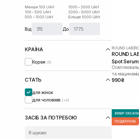
Менше 100 UAH
1000 – 2000 UAH
100 – 500 UAH
2000 – 5000 UAH
500 – 1000 UAH
Більше 5000 UAH
Від
До
ROUND LAB
|
RO
КРАЇНА
ROUND LAB 
Spot Serum
Корея
(9)
Освітлюваль
та ніацинам
СТАТЬ
990₴
для жінок
для чоловіків
(+4)
ВИБІР ОКСАН
ЗАСІБ ЗА ПОТРЕБОЮ
ПОДАРУНОК