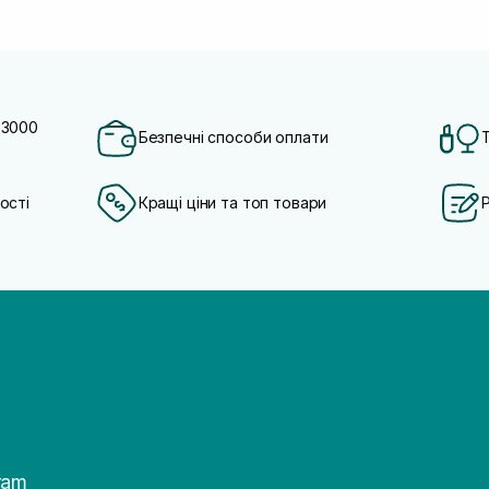
 3000
Безпечні способи оплати
ості
Кращі ціни та топ товари
ram