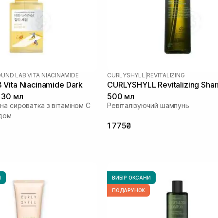
UND LAB VITA NIACINAMIDE
CURLYSHYLL
|
REVITALIZING
Vita Niacinamide Dark
CURLYSHYLL Revitalizing Sh
 30 мл
500 мл
на сироватка з вітаміном C
Ревіталізуючий шампунь
ідом
1 775₴
И
ВИБІР ОКСАНИ
ПОДАРУНОК