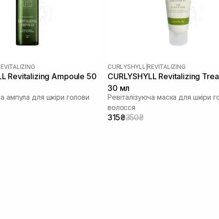
EVITALIZING
CURLYSHYLL
|
REVITALIZING
 Revitalizing Ampoule 50
CURLYSHYLL Revitalizing Tre
30 мл
а ампула для шкіри голови
Ревіталізуюча маска для шкіри г
волосся
315₴
350₴