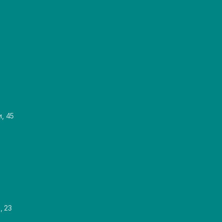
и, 45
, 23