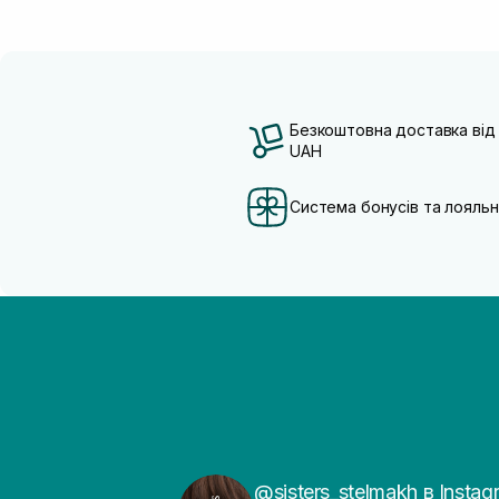
Безкоштовна доставка від
UAH
Система бонусів та лояльн
@sisters_stelmakh в Instag