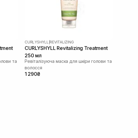
CURLYSHYLL
|
REVITALIZING
atment
CURLYSHYLL Revitalizing Treatment
250 мл
олови та
Ревіталізуюча маска для шкіри голови та
волосся
1 290₴