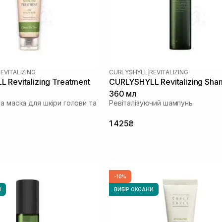
EVITALIZING
CURLYSHYLL
|
REVITALIZING
 Revitalizing Treatment
CURLYSHYLL Revitalizing Sh
360 мл
а маска для шкіри голови та
Ревіталізуючий шампунь
1 425₴
-10%
И
ВИБІР ОКСАНИ