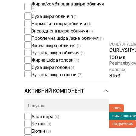
Жирна/комбінована шкіра обличчя
(1)
Суха шкіра обличчя
(1)
Нормальна шкіра обличчя
(1)
Зневоднена шкіра обличчя
(1)
Проблемна шкіра /акне обличчя
(1)
CURLYSHYLL
|
R
Вікова шкіра обличчя
(1)
CURLYSHYLL
Чутлива шкіра обличчя
(1)
100 мл
Жирна шкіра голови
(4)
Ревіталізуюч
Суха шкіра голови
(4)
волосся
Чутлива шкіра голови
(7)
815₴
Проблемна шкіра голови
(7)
Від випадіння та для стимуляції
АКТИВНИЙ КОМПОНЕНТ
росту волосся
(1)
Від лупи
(7)
Сухе волосся
(3)
-30%
Тонке волосся
(6)
Алое вера
ВИБІР ОКСАН
(4)
Ламке волосся
(2)
Бетаїн
(3)
ПОДАРУНОК
Для обʼєму волосся
(1)
Біотин
(3)