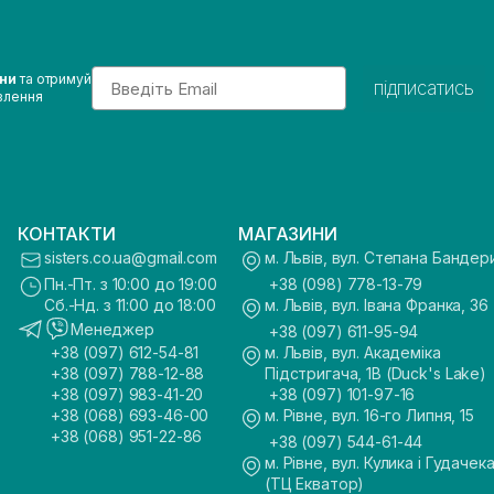
Email
ини
та отримуй
підписатись
влення
КОНТАКТИ
МАГАЗИНИ
sisters.co.ua@gmail.com
м. Львів, вул. Степана Бандер
Пн.-Пт. з 10:00 до 19:00
+38 (098) 778-13-79
Сб.-Нд. з 11:00 до 18:00
м. Львів, вул. Івана Франка, 36
Менеджер
+38 (097) 611-95-94
+38 (097) 612-54-81
м. Львів, вул. Академіка
+38 (097) 788-12-88
Підстригача, 1В (Duck's Lake)
+38 (097) 983-41-20
+38 (097) 101-97-16
+38 (068) 693-46-00
м. Рівне, вул. 16-го Липня, 15
+38 (068) 951-22-86
+38 (097) 544-61-44
м. Рівне, вул. Кулика і Гудачека
(ТЦ Екватор)