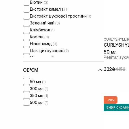
Біотин
(3)
Екстракт камелії
(1)
Екстракт цукрової тростини
(1)
Зелений чай
(3)
Клімбазол
(1)
Кофеїн
(3)
CURLYSHYLL
|
R
Ніацинамід
(3)
CURLYSHYLL
Олія цитрусових
(7)
50 мл
Ревіталізую
Пантенол
(1)
Саліцилова кислота
(3)
332₴
415₴
ОБ'ЄМ
Чайне дерево
(3)
50 мл
(1)
300 мл
(1)
350 мл
(1)
-20%
500 мл
(1)
ВИБІР ОКСАН