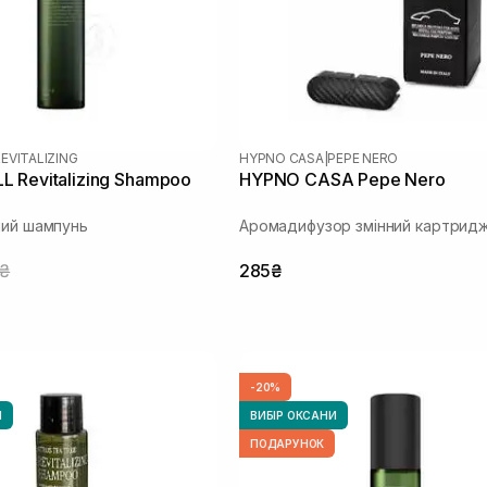
EVITALIZING
HYPNO CASA
|
PEPE NERO
 Revitalizing Shampoo
HYPNO CASA Pepe Nero
чий шампунь
Аромадифузор змінний картрид
5₴
285₴
-20%
И
ВИБІР ОКСАНИ
ПОДАРУНОК