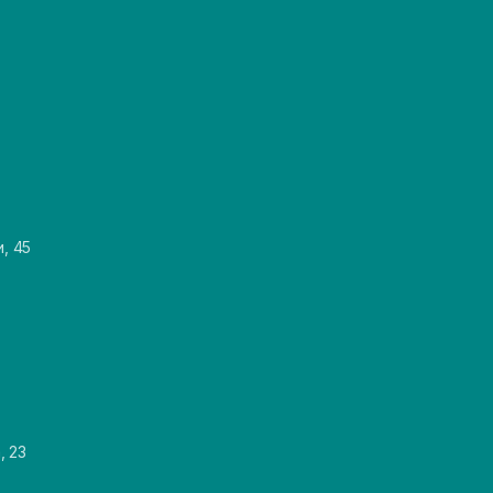
и, 45
, 23