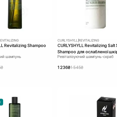
EVITALIZING
CURLYSHYLL
|
REVITALIZING
 Revitalizing Shampoo
CURLYSHYLL Revitalizing Salt
Shampoo для ослабленої шкі
чий шампунь
Ревіталізуючий шампунь-скраб
голови та тонкого волосся 3
5₴
1 236₴
1 545₴
И