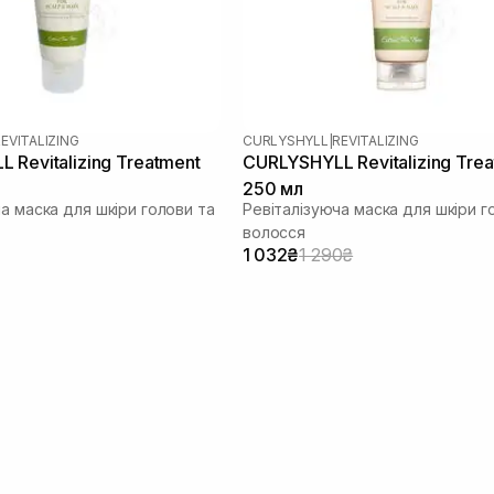
EVITALIZING
CURLYSHYLL
|
REVITALIZING
 Revitalizing Treatment
CURLYSHYLL Revitalizing Tre
250 мл
а маска для шкіри голови та
Ревіталізуюча маска для шкіри г
волосся
1 032₴
1 290₴