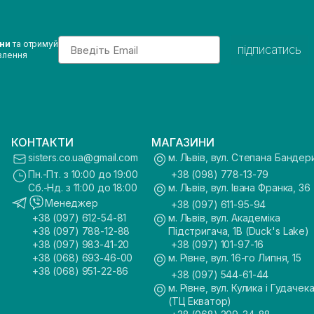
Email
ини
та отримуй
підписатись
влення
КОНТАКТИ
МАГАЗИНИ
sisters.co.ua@gmail.com
м. Львів, вул. Степана Бандер
Пн.-Пт. з 10:00 до 19:00
+38 (098) 778-13-79
Сб.-Нд. з 11:00 до 18:00
м. Львів, вул. Івана Франка, 36
Менеджер
+38 (097) 611-95-94
+38 (097) 612-54-81
м. Львів, вул. Академіка
+38 (097) 788-12-88
Підстригача, 1В (Duck's Lake)
+38 (097) 983-41-20
+38 (097) 101-97-16
+38 (068) 693-46-00
м. Рівне, вул. 16-го Липня, 15
+38 (068) 951-22-86
+38 (097) 544-61-44
м. Рівне, вул. Кулика і Гудачека
(ТЦ Екватор)