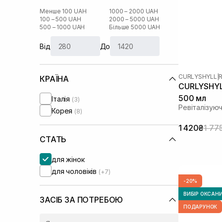
Менше 100 UAH
1000 – 2000 UAH
100 – 500 UAH
2000 – 5000 UAH
500 – 1000 UAH
Більше 5000 UAH
Від
До
CURLYSHYLL
|
R
КРАЇНА
CURLYSHYLL
500 мл
Італія
(3)
Ревіталізую
Корея
(8)
1 420₴
1 77
СТАТЬ
для жінок
для чоловіків
(+7)
-20%
ВИБІР ОКСАН
ЗАСІБ ЗА ПОТРЕБОЮ
ПОДАРУНОК