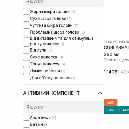
Жирна шкіра голови
(4)
Суха шкіра голови
(4)
Чутлива шкіра голови
(7)
Проблемна шкіра голови
(7)
Від випадіння та для стимуляції
CURLYSHYLL
|
R
росту волосся
(1)
CURLYSHYLL
Від лупи
(7)
360 мл
Сухе волосся
(3)
Ревіталізую
Тонке волосся
(6)
Ламке волосся
(2)
1 140₴
1 42
Для обʼєму волосся
(1)
АКТИВНИЙ КОМПОНЕНТ
-20%
ВИБІР ОКСАН
Алое вера
(4)
Бетаїн
(3)