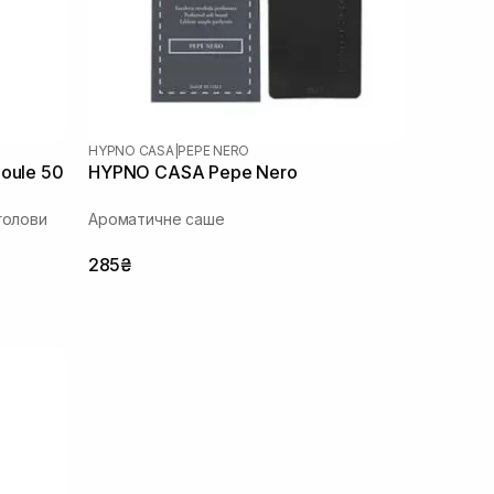
HYPNO CASA
|
PEPE NERO
oule 50
HYPNO CASA Pepe Nero
голови
Ароматичне саше
285₴