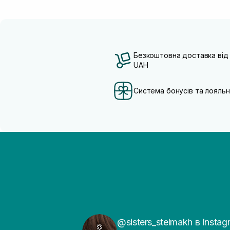
Безкоштовна доставка від
UAH
Система бонусів та лояльн
@sisters_stelmakh в Instag