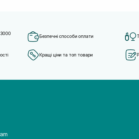
 3000
Безпечні способи оплати
ості
Кращі ціни та топ товари
ram