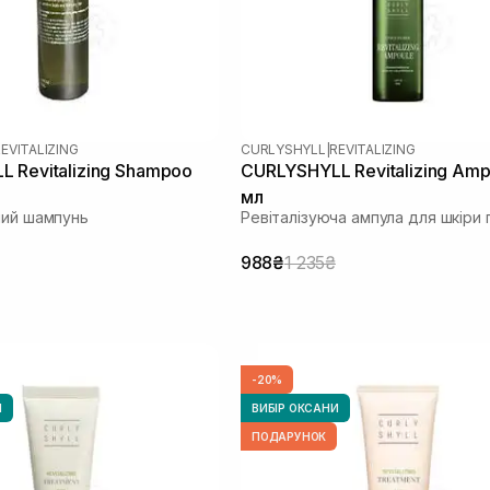
EVITALIZING
CURLYSHYLL
|
REVITALIZING
 Revitalizing Shampoo
CURLYSHYLL Revitalizing Amp
мл
чий шампунь
Ревіталізуюча ампула для шкіри 
988₴
1 235₴
-20%
И
ВИБІР ОКСАНИ
ПОДАРУНОК