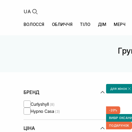
UA
ВОЛОССЯ
ОБЛИЧЧЯ
ТІЛО
ДІМ
МЕРЧ
Гру
для жінок
БРЕНД
Curlyshyll
(8)
-20%
Hypno Casa
(3)
ВИБІР ОКСАН
ПОДАРУНОК
ЦІНА