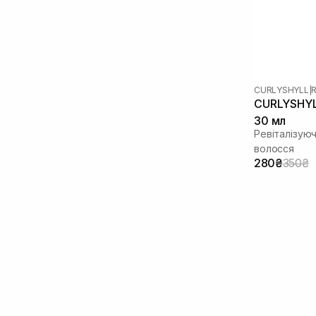
CURLYSHYLL
|
R
CURLYSHYLL
30 мл
Ревіталізуюч
волосся
280₴
350₴