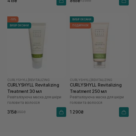
415₴
865₴
1 235₴
-10%
ВИБІР ОКСАНИ
ВИБІР ОКСАНИ
ПОДАРУНОК
CURLYSHYLL
|
REVITALIZING
CURLYSHYLL
|
REVITALIZING
CURLYSHYLL Revitalizing
CURLYSHYLL Revitalizing
Treatment 30 мл
Treatment 250 мл
Ревіталізуюча маска для шкіри
Ревіталізуюча маска для шкіри
голови та волосся
голови та волосся
315₴
1 290₴
350₴