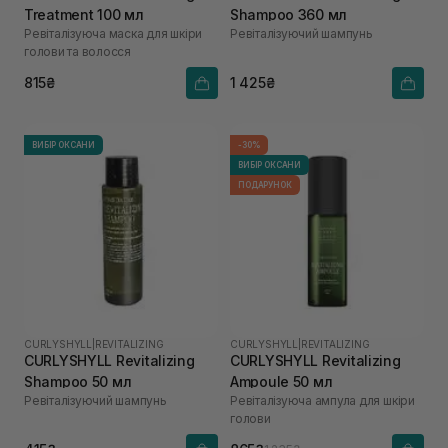
Treatment 100 мл
Shampoo 360 мл
Ревіталізуюча маска для шкіри
Ревіталізуючий шампунь
голови та волосся
815₴
1 425₴
ВИБІР ОКСАНИ
-30%
ВИБІР ОКСАНИ
ПОДАРУНОК
CURLYSHYLL
|
REVITALIZING
CURLYSHYLL
|
REVITALIZING
CURLYSHYLL Revitalizing
CURLYSHYLL Revitalizing
Shampoo 50 мл
Ampoule 50 мл
Ревіталізуючий шампунь
Ревіталізуюча ампула для шкіри
голови