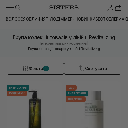
ВОЛОССЯ
ОБЛИЧЧЯ
ТІЛО
ДІМ
МЕРЧ
НОВИНКИ
БЕСТСЕЛЕРИ
АК
Група колекції товарів у лінійці Revitalizing
|
Інтернет магазин косметики
Група колекції товарів у лінійці Revitalizing
Фільтр
Сортувати
1
ВИБІР ОКСАНИ
-20%
ПОДАРУНОК
ВИБІР ОКСАНИ
ПОДАРУНОК