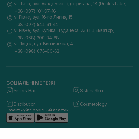
м. Львів, вул. Академіка Підстригача, 1В (Duck's Lake)
+38 (097) 101-97-16
м. Рівне, вул. 16-го Липня, 15
+38 (097) 544-61-44
м. Рівне, вул. Кулика і Гудачека, 23 (ТЦ Екватор)
+38 (068) 209-34-88
м. Луцьк, вул. Винниченка, 4
+38 (098) 076-60-62
СОЦІАЛЬНІ МЕРЕЖІ
Sisters Hair
Sisters Skin
Distribution
Cosmetology
Завантажуйте мобільний додаток