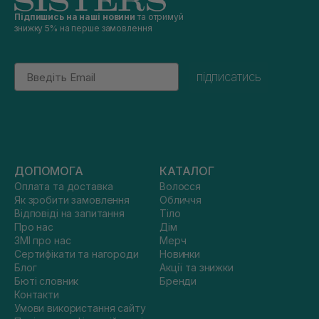
Підпишись на наші новини
та отримуй
знижку 5% на перше замовлення
Email
підписатись
ДОПОМОГА
КАТАЛОГ
Оплата та доставка
Волосся
Як зробити замовлення
Обличчя
Відповіді на запитання
Тіло
Про нас
Дім
ЗМІ про нас
Мерч
Сертифікати та нагороди
Новинки
Блог
Акції та знижки
Бюті словник
Бренди
Контакти
Умови використання сайту