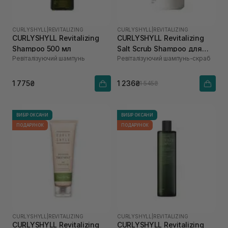
CURLYSHYLL
|
REVITALIZING
CURLYSHYLL
|
REVITALIZING
CURLYSHYLL Revitalizing
CURLYSHYLL Revitalizing
Shampoo 500 мл
Salt Scrub Shampoo для
Ревіталізуючий шампунь
Ревіталізуючий шампунь-скраб
ослабленої шкіри голови
та тонкого волосся 300 мл
1 775₴
1 236₴
1 545₴
ВИБІР ОКСАНИ
ВИБІР ОКСАНИ
ПОДАРУНОК
ПОДАРУНОК
CURLYSHYLL
|
REVITALIZING
CURLYSHYLL
|
REVITALIZING
CURLYSHYLL Revitalizing
CURLYSHYLL Revitalizing