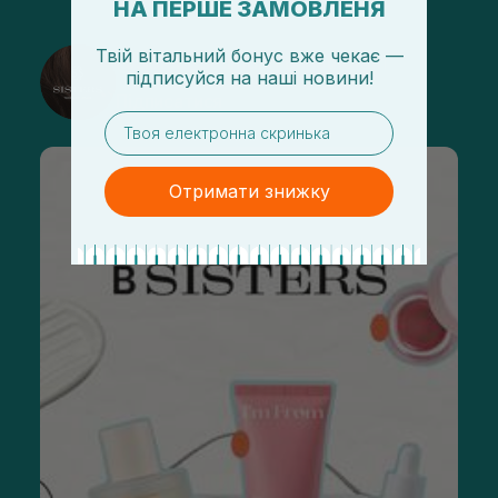
НА ПЕРШЕ ЗАМОВЛЕНЯ
Твій вітальний бонус вже чекає —
@sisters_stelmakh в Instagram
підписуйся
на
наші новини!
Підписатися
email
Отримати знижку