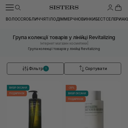
ВОЛОССЯ
ОБЛИЧЧЯ
ТІЛО
ДІМ
МЕРЧ
НОВИНКИ
БЕСТСЕЛЕРИ
АК
Група колекції товарів у лінійці Revitalizing
|
Інтернет магазин косметики
Група колекції товарів у лінійці Revitalizing
Фільтр
Сортувати
1
ВИБІР ОКСАНИ
-20%
ПОДАРУНОК
ВИБІР ОКСАНИ
ПОДАРУНОК