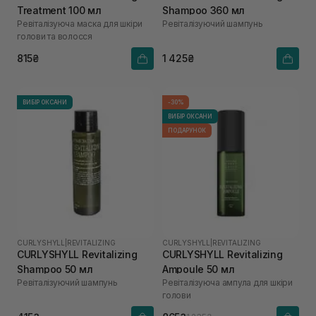
Treatment 100 мл
Shampoo 360 мл
Ревіталізуюча маска для шкіри
Ревіталізуючий шампунь
голови та волосся
815₴
1 425₴
ВИБІР ОКСАНИ
-30%
ВИБІР ОКСАНИ
ПОДАРУНОК
CURLYSHYLL
|
REVITALIZING
CURLYSHYLL
|
REVITALIZING
CURLYSHYLL Revitalizing
CURLYSHYLL Revitalizing
Shampoo 50 мл
Ampoule 50 мл
Ревіталізуючий шампунь
Ревіталізуюча ампула для шкіри
голови