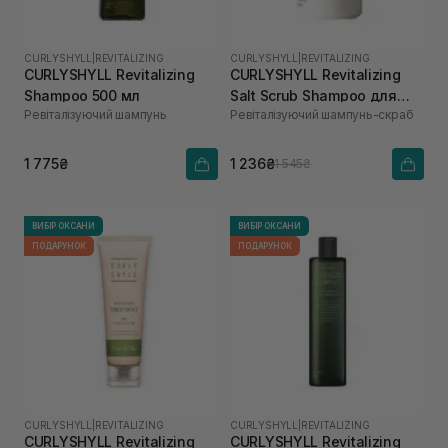
CURLYSHYLL
|
REVITALIZING
CURLYSHYLL
|
REVITALIZING
CURLYSHYLL Revitalizing
CURLYSHYLL Revitalizing
Shampoo 500 мл
Salt Scrub Shampoo для
Ревіталізуючий шампунь
Ревіталізуючий шампунь-скраб
ослабленої шкіри голови
та тонкого волосся 300 мл
1 775₴
1 236₴
1 545₴
ВИБІР ОКСАНИ
ВИБІР ОКСАНИ
ПОДАРУНОК
ПОДАРУНОК
CURLYSHYLL
|
REVITALIZING
CURLYSHYLL
|
REVITALIZING
CURLYSHYLL Revitalizing
CURLYSHYLL Revitalizing