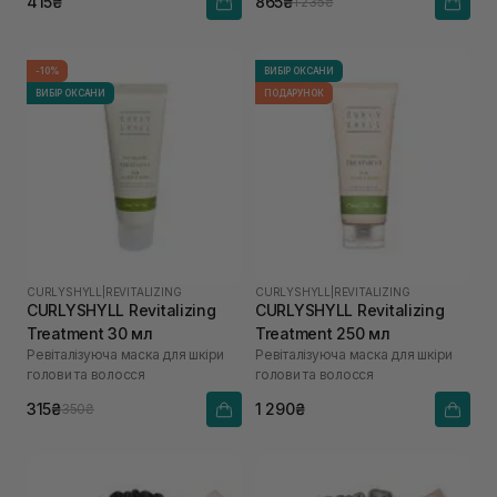
415₴
865₴
1 235₴
-10%
ВИБІР ОКСАНИ
ВИБІР ОКСАНИ
ПОДАРУНОК
CURLYSHYLL
|
REVITALIZING
CURLYSHYLL
|
REVITALIZING
CURLYSHYLL Revitalizing
CURLYSHYLL Revitalizing
Treatment 30 мл
Treatment 250 мл
Ревіталізуюча маска для шкіри
Ревіталізуюча маска для шкіри
голови та волосся
голови та волосся
315₴
1 290₴
350₴