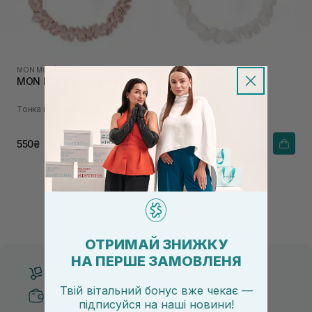
MON MOU
|
MON MOU THIN
MON MOU
|
MON MOU THIN
MON MOU Thin Nude
MON MOU Thin White
Тонка шовкова резинка
Тонка шовкова резинка
550₴
550₴
ОТРИМАЙ ЗНИЖКУ
НА ПЕРШЕ ЗАМОВЛЕНЯ
Безкоштовна доставка від 3000 UAH
Твій вітальний бонус вже чекає —
Безпечні способи оплати
підписуйся
на
наші новини!