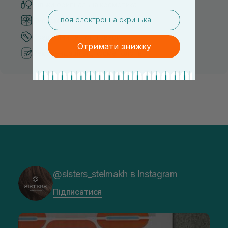
Тільки оригінальна косметика
email
Система бонусів та лояльності
Кращі ціни та топ товари
Отримати знижку
Рекомендації від косметологів
@sisters_stelmakh в Instagram
Підписатися