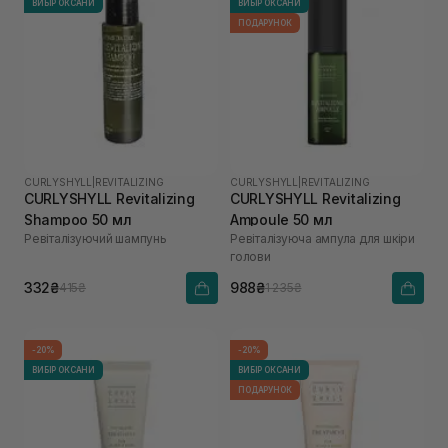
ВИБІР ОКСАНИ
ВИБІР ОКСАНИ
ПОДАРУНОК
CURLYSHYLL
|
REVITALIZING
CURLYSHYLL
|
REVITALIZING
CURLYSHYLL Revitalizing
CURLYSHYLL Revitalizing
Shampoo 50 мл
Ampoule 50 мл
Ревіталізуючий шампунь
Ревіталізуюча ампула для шкіри
голови
332₴
988₴
415₴
1 235₴
-20%
-20%
ВИБІР ОКСАНИ
ВИБІР ОКСАНИ
ПОДАРУНОК