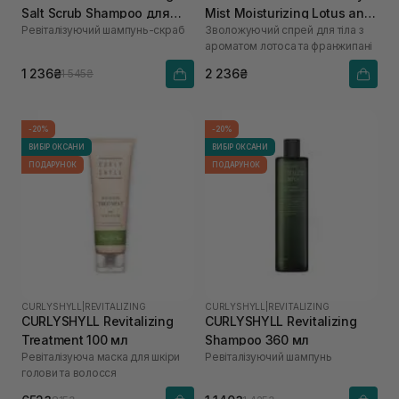
Salt Scrub Shampoo для
Mist Moisturizing Lotus and
Ревіталізуючий шампунь-скраб
Зволожуючий спрей для тіла з
ослабленої шкіри голови
Frangipani Flower 200 мл
ароматом лотоса та франжипані
та тонкого волосся 300 мл
1 236₴
2 236₴
1 545₴
-20%
-20%
ВИБІР ОКСАНИ
ВИБІР ОКСАНИ
ПОДАРУНОК
ПОДАРУНОК
CURLYSHYLL
|
REVITALIZING
CURLYSHYLL
|
REVITALIZING
CURLYSHYLL Revitalizing
CURLYSHYLL Revitalizing
Treatment 100 мл
Shampoo 360 мл
Ревіталізуюча маска для шкіри
Ревіталізуючий шампунь
голови та волосся