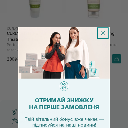
CURLYSHYLL
|
REVITALIZING
CURLYSHYLL
|
REVITALIZING
CURLYSHYLL Revitalizing
CURLYSHYLL Revitalizing
Treatment 30 мл
Treatment 250 мл
Ревіталізуюча маска для шкіри
Ревіталізуюча маска для шкіри
голови та волосся
голови та волосся
280₴
1 032₴
350₴
1 290₴
ОТРИМАЙ ЗНИЖКУ
НА ПЕРШЕ ЗАМОВЛЕНЯ
Безкоштовна доставка від 3000 UAH
Твій вітальний бонус вже чекає —
Безпечні способи оплати
підписуйся
на
наші новини!