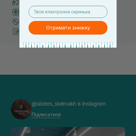
Тільки оригінальна косметика
email
Система бонусів та лояльності
Кращі ціни та топ товари
Отримати знижку
Рекомендації від косметологів
@sisters_stelmakh в Instagram
Підписатися