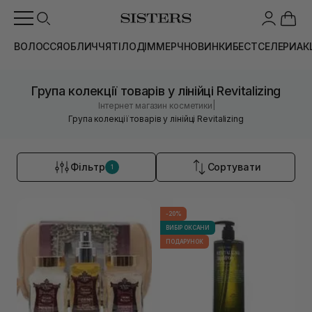
ВОЛОССЯ
ОБЛИЧЧЯ
ТІЛО
ДІМ
МЕРЧ
НОВИНКИ
БЕСТСЕЛЕРИ
АК
Група колекції товарів у лінійці Revitalizing
|
Інтернет магазин косметики
Група колекції товарів у лінійці Revitalizing
Фільтр
Сортувати
1
-20%
ВИБІР ОКСАНИ
ПОДАРУНОК