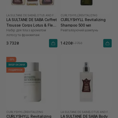
LA SULTANE DE SABA
|
LOTUS AND FRANGIPANI FLOWERS
CURLYSHYLL
|
REVITALIZING
LA SULTANE DE SABA Coffret
CURLYSHYLL Revitalizing
Trousse Corps Lotus & Fleur
Shampoo 500 мл
Набір для тіла з ароматом
Ревіталізуючий шампунь
de Frangipanier
лотосу та франжипані
3 732₴
1 420₴
1 775₴
-20%
ВИБІР ОКСАНИ
ПОДАРУНОК
CURLYSHYLL
|
REVITALIZING
LA SULTANE DE SABA
|
LOTUS AND FRANGIPANI FLOWERS
CURLYSHYLL Revitalizing
LA SULTANE DE SABA Body