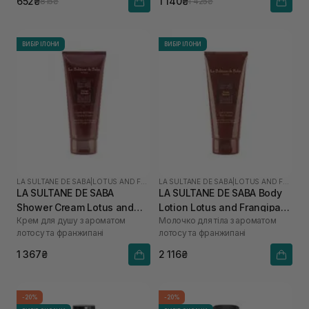
652₴
1 140₴
815₴
1 425₴
ВИБІР ІЛОНИ
ВИБІР ІЛОНИ
LA SULTANE DE SABA
|
LOTUS AND FRANGIPANI FLOWERS
LA SULTANE DE SABA
|
LOTUS AND FRANGIPANI FLOWERS
LA SULTANE DE SABA
LA SULTANE DE SABA Body
Shower Cream Lotus and
Lotion Lotus and Frangipani
Крем для душу з ароматом
Молочко для тіла з ароматом
Frangipani Flowers 200 мл
Flowers 200 мл
лотосу та франжипані
лотосу та франжипані
1 367₴
2 116₴
-20%
-20%