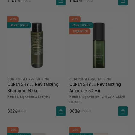
1 140₴
1 140₴
1 425₴
1 425₴
-20%
-20%
ВИБІР ОКСАНИ
ВИБІР ОКСАНИ
ПОДАРУНОК
CURLYSHYLL
|
REVITALIZING
CURLYSHYLL
|
REVITALIZING
CURLYSHYLL Revitalizing
CURLYSHYLL Revitalizing
Shampoo 50 мл
Ampoule 50 мл
Ревіталізуючий шампунь
Ревіталізуюча ампула для шкіри
голови
332₴
988₴
415₴
1 235₴
-20%
-20%