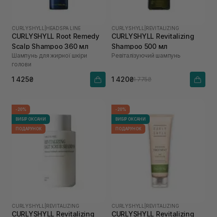
CURLYSHYLL
|
HEADSPA LINE
CURLYSHYLL
|
REVITALIZING
CURLYSHYLL Root Remedy
CURLYSHYLL Revitalizing
Scalp Shampoo 360 мл
Shampoo 500 мл
Шампунь для жирної шкіри
Ревіталізуючий шампунь
голови
1 425₴
1 420₴
1 775₴
-20%
-20%
ВИБІР ОКСАНИ
ВИБІР ОКСАНИ
ПОДАРУНОК
ПОДАРУНОК
CURLYSHYLL
|
REVITALIZING
CURLYSHYLL
|
REVITALIZING
CURLYSHYLL Revitalizing
CURLYSHYLL Revitalizing