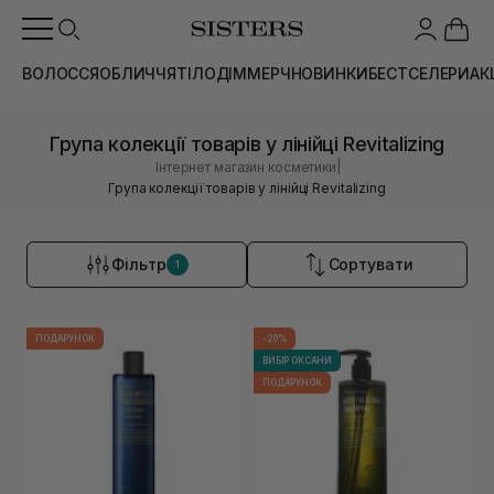
ВОЛОССЯ
ОБЛИЧЧЯ
ТІЛО
ДІМ
МЕРЧ
НОВИНКИ
БЕСТСЕЛЕРИ
АК
Група колекції товарів у лінійці Revitalizing
|
Інтернет магазин косметики
Група колекції товарів у лінійці Revitalizing
Фільтр
Сортувати
1
ПОДАРУНОК
-20%
ВИБІР ОКСАНИ
ПОДАРУНОК