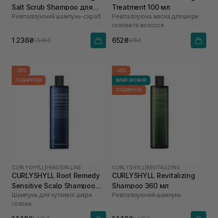
Salt Scrub Shampoo для
Treatment 100 мл
Ревіталізуючий шампунь-скраб
Ревіталізуюча маска для шкіри
ослабленої шкіри голови
голови та волосся
та тонкого волосся 300 мл
1 236₴
652₴
1 545₴
815₴
-20%
-20%
ПОДАРУНОК
ВИБІР ОКСАНИ
ПОДАРУНОК
CURLYSHYLL
|
HEADSPA LINE
CURLYSHYLL
|
REVITALIZING
CURLYSHYLL Root Remedy
CURLYSHYLL Revitalizing
Sensitive Scalp Shampoo
Shampoo 360 мл
Шампунь для чутливої шкіри
Ревіталізуючий шампунь
360 мл
голови