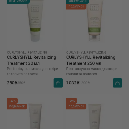
ВИБІР ОКСАНИ
ВИБІР ОКСАНИ
ПОДАРУНОК
CURLYSHYLL
|
REVITALIZING
CURLYSHYLL
|
REVITALIZING
CURLYSHYLL Revitalizing
CURLYSHYLL Revitalizing
Treatment 30 мл
Treatment 250 мл
Ревіталізуюча маска для шкіри
Ревіталізуюча маска для шкіри
голови та волосся
голови та волосся
280₴
1 032₴
350₴
1 290₴
-20%
-20%
ПОДАРУНОК
ПОДАРУНОК