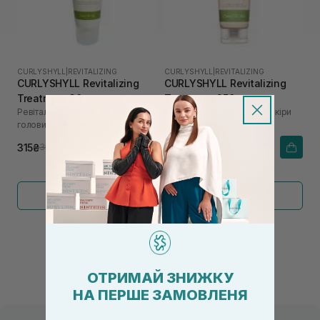
CURLYSHYLL
|
REVITALIZING
CURLYSHYLL
|
REVITALIZING
CURLYSHYLL Revitalizing
CURLYSHYLL Revitalizing
Treatment 30 мл
Treatment 250 мл
Ревіталізуюча маска для шкіри
Ревіталізуюча маска для шкіри
голови та волосся
голови та волосся
315₴
1 290₴
350₴
Показати більше
←
1
2
→
ОТРИМАЙ ЗНИЖКУ
НА ПЕРШЕ ЗАМОВЛЕНЯ