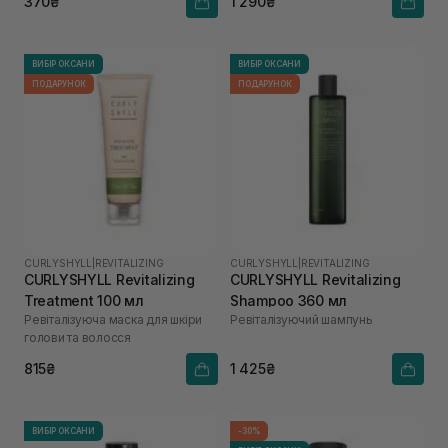
370₴
1 290₴
ВИБІР ОКСАНИ
ВИБІР ОКСАНИ
ПОДАРУНОК
ПОДАРУНОК
CURLYSHYLL
|
REVITALIZING
CURLYSHYLL
|
REVITALIZING
CURLYSHYLL Revitalizing
CURLYSHYLL Revitalizing
Treatment 100 мл
Shampoo 360 мл
Ревіталізуюча маска для шкіри
Ревіталізуючий шампунь
голови та волосся
815₴
1 425₴
ВИБІР ОКСАНИ
-30%