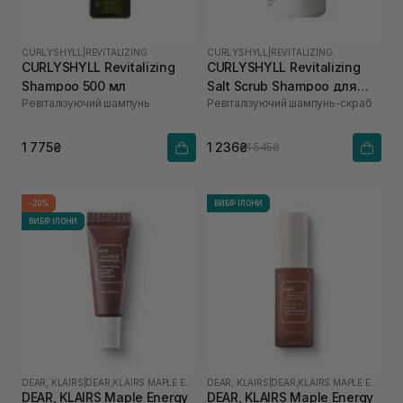
CURLYSHYLL
|
REVITALIZING
CURLYSHYLL
|
REVITALIZING
CURLYSHYLL Revitalizing
CURLYSHYLL Revitalizing
Shampoo 500 мл
Salt Scrub Shampoo для
Ревіталізуючий шампунь
Ревіталізуючий шампунь-скраб
ослабленої шкіри голови
та тонкого волосся 300 мл
1 775₴
1 236₴
1 545₴
-20%
ВИБІР ІЛОНИ
ВИБІР ІЛОНИ
DEAR, KLAIRS
|
DEAR,KLAIRS MAPLE ENERGY
DEAR, KLAIRS
|
DEAR,KLAIRS MAPLE ENERGY
DEAR, KLAIRS Maple Energy
DEAR, KLAIRS Maple Energy