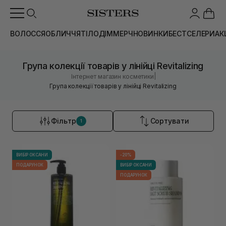
ВОЛОССЯ
ОБЛИЧЧЯ
ТІЛО
ДІМ
МЕРЧ
НОВИНКИ
БЕСТСЕЛЕРИ
АК
Група колекції товарів у лінійці Revitalizing
|
Інтернет магазин косметики
Група колекції товарів у лінійці Revitalizing
Фільтр
Сортувати
1
ВИБІР ОКСАНИ
-20%
ПОДАРУНОК
ВИБІР ОКСАНИ
ПОДАРУНОК