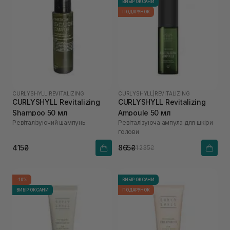
ВИБІР ОКСАНИ
ПОДАРУНОК
CURLYSHYLL
|
REVITALIZING
CURLYSHYLL
|
REVITALIZING
CURLYSHYLL Revitalizing
CURLYSHYLL Revitalizing
Shampoo 50 мл
Ampoule 50 мл
Ревіталізуючий шампунь
Ревіталізуюча ампула для шкіри
голови
415₴
865₴
1 235₴
-10%
ВИБІР ОКСАНИ
ВИБІР ОКСАНИ
ПОДАРУНОК