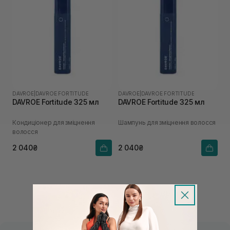
DAVROE
|
DAVROE FORTITUDE
DAVROE
|
DAVROE FORTITUDE
DAVROE Fortitude 325 мл
DAVROE Fortitude 325 мл
Кондиціонер для зміцнення
Шампунь для зміцнення волосся
волосся
2 040₴
2 040₴