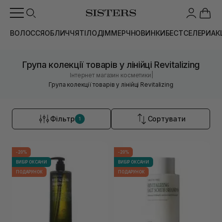
ВОЛОССЯ
ОБЛИЧЧЯ
ТІЛО
ДІМ
МЕРЧ
НОВИНКИ
БЕСТСЕЛЕРИ
АК
Група колекції товарів у лінійці Revitalizing
|
Інтернет магазин косметики
Група колекції товарів у лінійці Revitalizing
Фільтр
Сортувати
1
-20%
-20%
ВИБІР ОКСАНИ
ВИБІР ОКСАНИ
ПОДАРУНОК
ПОДАРУНОК