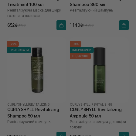
Treatment 100 мл
Shampoo 360 мл
Ревіталізуюча маска для шкіри
Ревіталізуючий шампунь
голови та волосся
652₴
1 140₴
815₴
1 425₴
-20%
-30%
ВИБІР ОКСАНИ
ВИБІР ОКСАНИ
ПОДАРУНОК
CURLYSHYLL
|
REVITALIZING
CURLYSHYLL
|
REVITALIZING
CURLYSHYLL Revitalizing
CURLYSHYLL Revitalizing
Shampoo 50 мл
Ampoule 50 мл
Ревіталізуючий шампунь
Ревіталізуюча ампула для шкіри
голови