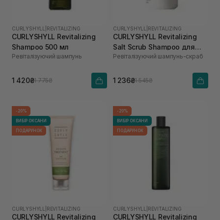
CURLYSHYLL
|
REVITALIZING
CURLYSHYLL
|
REVITALIZING
CURLYSHYLL Revitalizing
CURLYSHYLL Revitalizing
Shampoo 500 мл
Salt Scrub Shampoo для
Ревіталізуючий шампунь
Ревіталізуючий шампунь-скраб
ослабленої шкіри голови
та тонкого волосся 300 мл
1 420₴
1 236₴
1 775₴
1 545₴
-20%
-20%
ВИБІР ОКСАНИ
ВИБІР ОКСАНИ
ПОДАРУНОК
ПОДАРУНОК
CURLYSHYLL
|
REVITALIZING
CURLYSHYLL
|
REVITALIZING
CURLYSHYLL Revitalizing
CURLYSHYLL Revitalizing