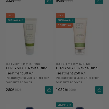
332₴
865₴
415₴
1 235₴
-20%
-20%
ВИБІР ОКСАНИ
ВИБІР ОКСАНИ
ПОДАРУНОК
CURLYSHYLL
|
REVITALIZING
CURLYSHYLL
|
REVITALIZING
CURLYSHYLL Revitalizing
CURLYSHYLL Revitalizing
Treatment 30 мл
Treatment 250 мл
Ревіталізуюча маска для шкіри
Ревіталізуюча маска для шкіри
голови та волосся
голови та волосся
280₴
1 032₴
350₴
1 290₴
ВИБІР ІЛОНИ