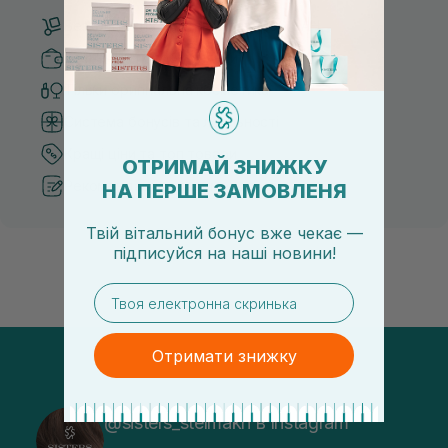
Безкоштовна доставка від 3000 UAH
Безпечні способи оплати
Тільки оригінальна косметика
Система бонусів та лояльності
Кращі ціни та топ товари
ОТРИМАЙ ЗНИЖКУ
Рекомендації від косметологів
НА ПЕРШЕ ЗАМОВЛЕНЯ
Твій вітальний бонус вже чекає —
підписуйся
на
наші новини!
email
Отримати знижку
@sisters_stelmakh в Instagram