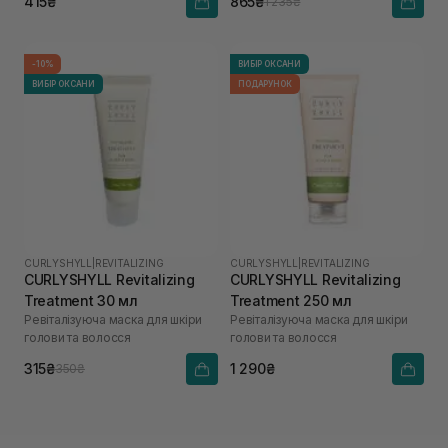
415₴
865₴
1 235₴
-10%
ВИБІР ОКСАНИ
ВИБІР ОКСАНИ
ПОДАРУНОК
CURLYSHYLL
|
REVITALIZING
CURLYSHYLL
|
REVITALIZING
CURLYSHYLL Revitalizing
CURLYSHYLL Revitalizing
Treatment 30 мл
Treatment 250 мл
Ревіталізуюча маска для шкіри
Ревіталізуюча маска для шкіри
голови та волосся
голови та волосся
315₴
1 290₴
350₴