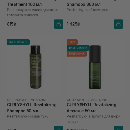
Treatment 100 мл
Shampoo 360 мл
Ревіталізуюча маска для шкіри
Ревіталізуючий шампунь
голови та волосся
815₴
1 425₴
ВИБІР ОКСАНИ
-30%
ВИБІР ОКСАНИ
ПОДАРУНОК
CURLYSHYLL
|
REVITALIZING
CURLYSHYLL
|
REVITALIZING
CURLYSHYLL Revitalizing
CURLYSHYLL Revitalizing
Shampoo 50 мл
Ampoule 50 мл
Ревіталізуючий шампунь
Ревіталізуюча ампула для шкіри
голови