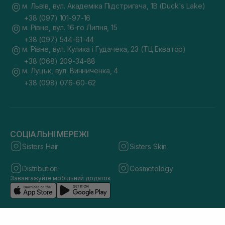
м. Львів, вул. Академіка Підстригача, 1В (Duck's Lake)
+38 (097) 101-97-16
м. Рівне, вул. 16-го Липня, 15
+38 (097) 544-61-44
м. Рівне, вул. Кулика і Гудачека, 23 (ТЦ Екватор)
+38 (068) 209-34-88
м. Луцьк, вул. Винниченка, 4
+38 (098) 076-60-62
СОЦІАЛЬНІ МЕРЕЖІ
Sisters Hair
Sisters Skin
Distribution
Cosmetology
Завантажуйте мобільний додаток