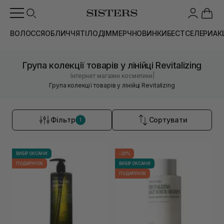
ВОЛОССЯ
ОБЛИЧЧЯ
ТІЛО
ДІМ
МЕРЧ
НОВИНКИ
БЕСТСЕЛЕРИ
АК
Група колекції товарів у лінійці Revitalizing
|
Інтернет магазин косметики
Група колекції товарів у лінійці Revitalizing
Фільтр
Сортувати
1
ВИБІР ОКСАНИ
-20%
ПОДАРУНОК
ВИБІР ОКСАНИ
ПОДАРУНОК