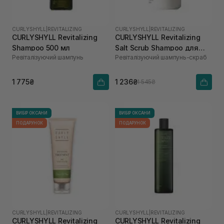
CURLYSHYLL
|
REVITALIZING
CURLYSHYLL
|
REVITALIZING
CURLYSHYLL Revitalizing
CURLYSHYLL Revitalizing
Shampoo 500 мл
Salt Scrub Shampoo для
Ревіталізуючий шампунь
Ревіталізуючий шампунь-скраб
ослабленої шкіри голови
та тонкого волосся 300 мл
1 775₴
1 236₴
1 545₴
ВИБІР ОКСАНИ
ВИБІР ОКСАНИ
ПОДАРУНОК
ПОДАРУНОК
CURLYSHYLL
|
REVITALIZING
CURLYSHYLL
|
REVITALIZING
CURLYSHYLL Revitalizing
CURLYSHYLL Revitalizing