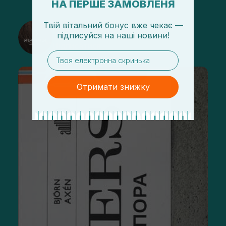
НА ПЕРШЕ ЗАМОВЛЕНЯ
Твій вітальний бонус вже чекає —
@sisters_stelmakh в Instagram
підписуйся
на
наші новини!
Підписатися
email
Отримати знижку