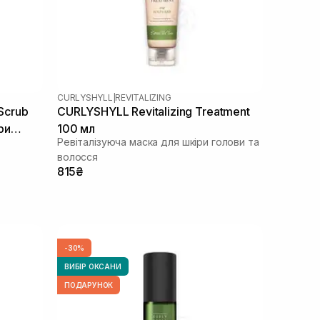
CURLYSHYLL
|
REVITALIZING
 Scrub
CURLYSHYLL Revitalizing Treatment
ри
100 мл
Ревіталізуюча маска для шкіри голови та
00 мл
волосся
815₴
-30%
ВИБІР ОКСАНИ
ПОДАРУНОК