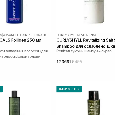
LS
|
ADVANCED HAIR RESTORATION TECHNOLOGY WOMEN
CURLYSHYLL
|
REVITALIZING
ALS Folligen 250 мл
CURLYSHYLL Revitalizing Salt
Shampoo для ослабленої шкі
ти випадіння волосся (для
Ревіталізуючий шампунь-скраб
голови та тонкого волосся 3
 волосся/шкіри голови)
1 236₴
1 545₴
И
ВИБІР ОКСАНИ