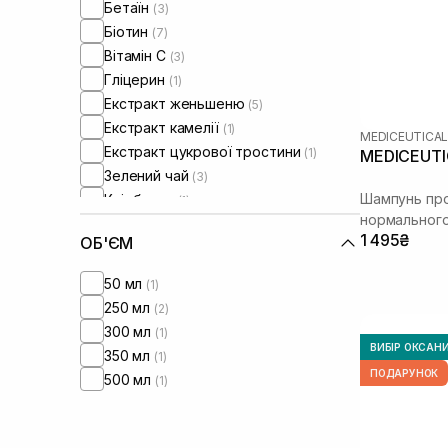
Бетаїн
(3)
Біотин
(7)
Вітамін C
(3)
Гліцерин
(1)
Екстракт женьшеню
(5)
Екстракт камелії
(1)
MEDICEUTICA
Екстракт цукрової тростини
(1)
MEDICEUTIC
Зелений чай
(3)
Шампунь про
Клімбазол
(1)
нормального
Колаген
(1)
1 495₴
ОБ'ЄМ
Кофеїн
(3)
Лінолева кислота
(1)
50 мл
(1)
Ніацинамід
(3)
250 мл
(2)
Олія цитрусових
(7)
300 мл
(1)
Пантенол
(4)
ВИБІР ОКСАН
350 мл
(1)
Протеїни
(1)
ПОДАРУНОК
500 мл
(1)
Розмарин
(4)
Саліцилова кислота
(3)
Трипептид міді
(3)