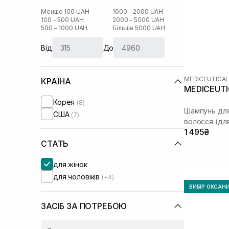
Менше 100 UAH
1000 – 2000 UAH
100 – 500 UAH
2000 – 5000 UAH
500 – 1000 UAH
Більше 5000 UAH
Від
До
MEDICEUTICA
КРАЇНА
MEDICEUTIC
Корея
(8)
Шампунь для
США
(7)
волосся (для
1 495₴
СТАТЬ
для жінок
для чоловіків
(+4)
ВИБІР ОКСАН
ЗАСІБ ЗА ПОТРЕБОЮ