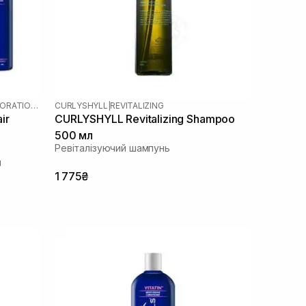
ADVANCED HAIR RESTORATION TECHNOLOGY WOMEN
CURLYSHYLL
|
REVITALIZING
ir
CURLYSHYLL Revitalizing Shampoo
500 мл
Ревіталізуючий шампунь
я
1 775₴