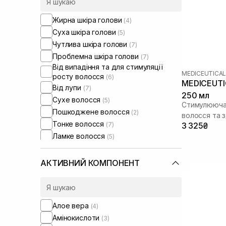
Жирна шкіра голови
(4)
Суха шкіра голови
(5)
Чутлива шкіра голови
(7)
Проблемна шкіра голови
(7)
Від випадіння та для стимуляції
MEDICEUTICA
росту волосся
(6)
MEDICEUTIC
Від лупи
(7)
250 мл
Сухе волосся
(5)
Стимулююча 
Пошкоджене волосся
(2)
волосся та 
Тонке волосся
(7)
3 325₴
Ламке волосся
(5)
Для обʼєму волосся
(1)
АКТИВНИЙ КОМПОНЕНТ
Алое вера
(4)
Амінокислоти
(3)