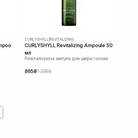
CURLYSHYLL
|
REVITALIZING
ampoo
CURLYSHYLL Revitalizing Ampoule 50
мл
Ревіталізуюча ампула для шкіри голови
865₴
1 235₴