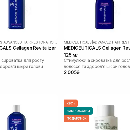
LS
|
ADVANCED HAIR RESTORATION TECHNOLOGY WOMEN
MEDICEUTICALS
|
ALS Cellagen Revitalizer
MEDICEUTICALS Cellagen Revi
125 мл
сироватка для росту
Стимулююча сироватка для рос
здоров’я шкіри голови
волосся та здоров’я шкіри голо
2 005₴
-20%
ВИБІР ОКСАНИ
ПОДАРУНОК