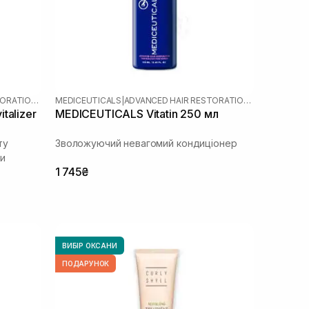
ADVANCED HAIR RESTORATION TECHNOLOGY WOMEN
MEDICEUTICALS
|
ADVANCED HAIR RESTORATION TECHNOLOGY WOMEN
talizer
MEDICEUTICALS Vitatin 250 мл
ту
Зволожуючий невагомий кондиціонер
ви
1 745₴
ВИБІР ОКСАНИ
ПОДАРУНОК