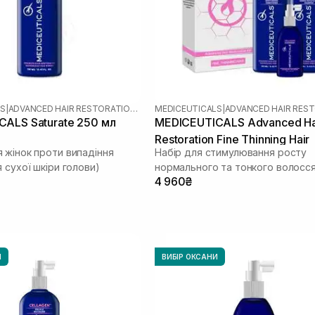
LS
|
ADVANCED HAIR RESTORATION TECHNOLOGY WOMEN
MEDICEUTICALS
|
ALS Saturate 250 мл
MEDICEUTICALS Advanced Ha
Restoration Fine Thinning Hair
 жінок проти випадіння
Набір для стимулювання росту
 сухої шкіри голови)
нормального та тонкого волосс
4 960₴
И
ВИБІР ОКСАНИ