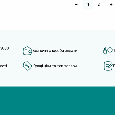
←
1
2
→
 3000
Безпечні способи оплати
ості
Кращі ціни та топ товари