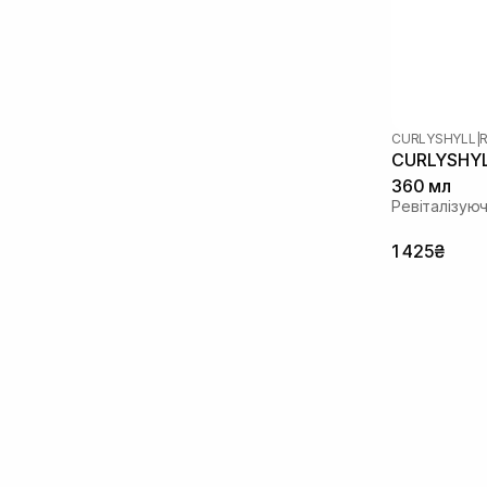
Цинк
(1)
Чайне дерево
(3)
CURLYSHYLL
|
R
CURLYSHYLL
360 мл
Ревіталізую
1 425₴