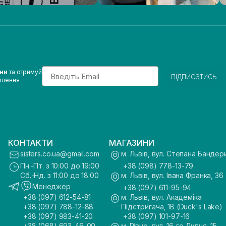
Email
ини
та отримуй
підписатись
влення
КОНТАКТИ
МАГАЗИНИ
sisters.co.ua@gmail.com
м. Львів, вул. Степана Бандер
Пн.-Пт. з 10:00 до 19:00
+38 (098) 778-13-79
Сб.-Нд. з 11:00 до 18:00
м. Львів, вул. Івана Франка, 36
Менеджер
+38 (097) 611-95-94
+38 (097) 612-54-81
м. Львів, вул. Академіка
+38 (097) 788-12-88
Підстригача, 1В (Duck's Lake)
+38 (097) 983-41-20
+38 (097) 101-97-16
+38 (068) 693-46-00
м. Рівне, вул. 16-го Липня, 15