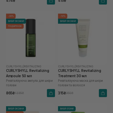
474₴
415₴
-30%
-10%
ВИБІР ОКСАНИ
ВИБІР ОКСАНИ
ПОДАРУНОК
CURLYSHYLL
|
REVITALIZING
CURLYSHYLL
|
REVITALIZING
CURLYSHYLL Revitalizing
CURLYSHYLL Revitalizing
Ampoule 50 мл
Treatment 30 мл
Ревіталізуюча ампула для шкіри
Ревіталізуюча маска для шкіри
голови
голови та волосся
865₴
315₴
1 235₴
350₴
ВИБІР ОКСАНИ
ВИБІР ІЛОНИ