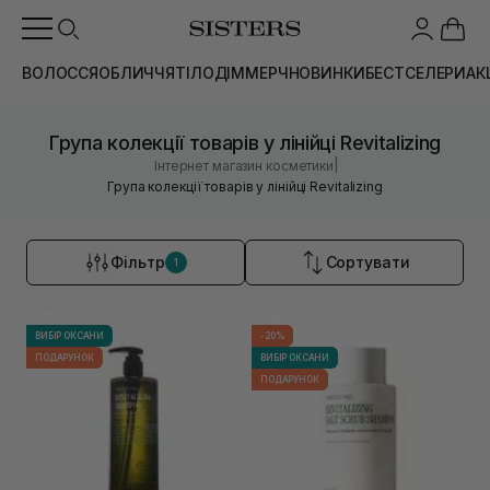
ВОЛОССЯ
ОБЛИЧЧЯ
ТІЛО
ДІМ
МЕРЧ
НОВИНКИ
БЕСТСЕЛЕРИ
АК
Група колекції товарів у лінійці Revitalizing
|
Інтернет магазин косметики
Група колекції товарів у лінійці Revitalizing
Фільтр
Сортувати
1
ВИБІР ОКСАНИ
-20%
ПОДАРУНОК
ВИБІР ОКСАНИ
ПОДАРУНОК