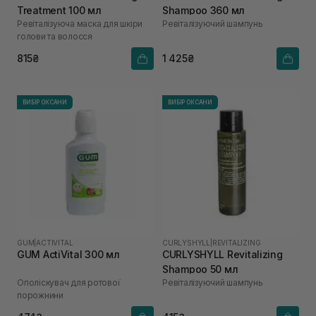
Treatment 100 мл
Shampoo 360 мл
Ревіталізуюча маска для шкіри
Ревіталізуючий шампунь
голови та волосся
815₴
1 425₴
ВИБІР ОКСАНИ
ВИБІР ОКСАНИ
GUM
|
ACTIVITAL
CURLYSHYLL
|
REVITALIZING
GUM ActiVital 300 мл
CURLYSHYLL Revitalizing
Shampoo 50 мл
Ополіскувач для ротової
Ревіталізуючий шампунь
порожнини