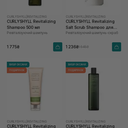
CURLYSHYLL
|
REVITALIZING
CURLYSHYLL
|
REVITALIZING
CURLYSHYLL Revitalizing
CURLYSHYLL Revitalizing
Shampoo 500 мл
Salt Scrub Shampoo для
Ревіталізуючий шампунь
Ревіталізуючий шампунь-скраб
ослабленої шкіри голови
та тонкого волосся 300 мл
1 775₴
1 236₴
1 545₴
ВИБІР ОКСАНИ
ВИБІР ОКСАНИ
ПОДАРУНОК
ПОДАРУНОК
CURLYSHYLL
|
REVITALIZING
CURLYSHYLL
|
REVITALIZING
CURLYSHYLL Revitalizing
CURLYSHYLL Revitalizing