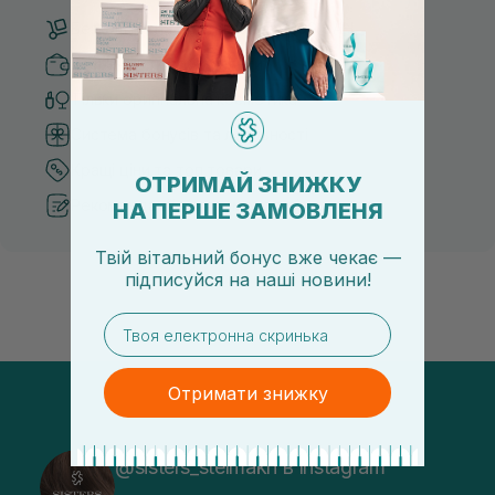
Безкоштовна доставка від 3000 UAH
Безпечні способи оплати
Тільки оригінальна косметика
Система бонусів та лояльності
Кращі ціни та топ товари
ОТРИМАЙ ЗНИЖКУ
Рекомендації від косметологів
НА ПЕРШЕ ЗАМОВЛЕНЯ
Твій вітальний бонус вже чекає —
підписуйся
на
наші новини!
email
Отримати знижку
@sisters_stelmakh в Instagram