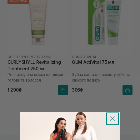
ПОДАРУНОК
CURLYSHYLL
|
REVITALIZING
GUM
|
ACTIVITAL
CURLYSHYLL Revitalizing
GUM ActiVital 75 мл
Treatment 250 мл
Ревіталізуюча маска для шкіри
Зубна паста для захисту зубів та
голови та волосся
свіжого подиху
1 290₴
306₴