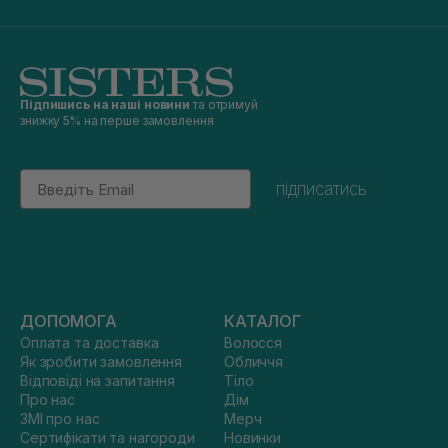
Підпишись на наші новини
та отримуй
знижку 5% на перше замовлення
Email
підписатись
ДОПОМОГА
КАТАЛОГ
Оплата та доставка
Волосся
Як зробити замовлення
Обличчя
Відповіді на запитання
Тіло
Про нас
Дім
ЗМІ про нас
Мерч
Сертифікати та нагороди
Новинки