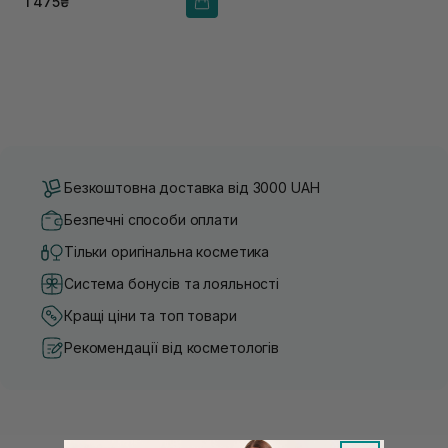
1 475₴
Безкоштовна доставка від 3000 UAH
Безпечні способи оплати
Тільки оригінальна косметика
Система бонусів та лояльності
Кращі ціни та топ товари
Рекомендації від косметологів