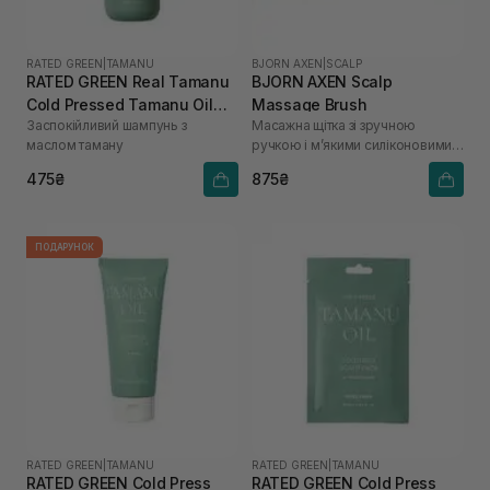
RATED GREEN
|
TAMANU
BJORN AXEN
|
SCALP
RATED GREEN Real Tamanu
BJORN AXEN Scalp
Cold Pressed Tamanu Oil
Massage Brush
Заспокійливий шампунь з
Масажна щітка зі зручною
Soothing Scalp Shampoo
маслом таману
ручкою і м’якими силіконовими
100 мл
шипами
475₴
875₴
ПОДАРУНОК
RATED GREEN
|
TAMANU
RATED GREEN
|
TAMANU
RATED GREEN Cold Press
RATED GREEN Cold Press