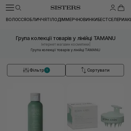
ВОЛОССЯ
ОБЛИЧЧЯ
ТІЛО
ДІМ
МЕРЧ
НОВИНКИ
БЕСТСЕЛЕРИ
АК
Група колекції товарів у лінійці TAMANU
|
Інтернет магазин косметики
Група колекції товарів у лінійці TAMANU
Фільтр
Сортувати
1