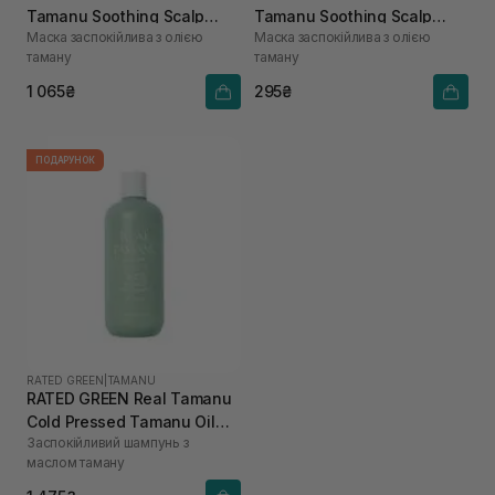
Tamanu Soothing Scalp
Tamanu Soothing Scalp
Маска заспокійлива з олією
Маска заспокійлива з олією
Pack 200 мл
Pack 50 мл
таману
таману
1 065₴
295₴
ПОДАРУНОК
RATED GREEN
|
TAMANU
RATED GREEN Real Tamanu
Cold Pressed Tamanu Oil
Заспокійливий шампунь з
Soothing Scalp Shampoo
маслом таману
400 мл