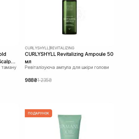
CURLYSHYLL
|
REVITALIZING
old
CURLYSHYLL Revitalizing Ampoule 50
Scalp
мл
 таману
Ревіталізуюча ампула для шкіри голови
988₴
1 235₴
ПОДАРУНОК