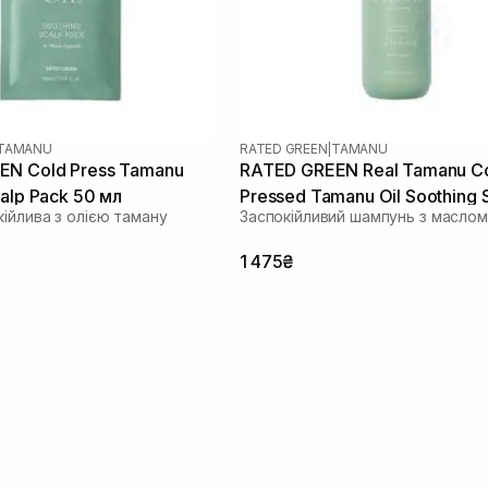
TAMANU
RATED GREEN
|
TAMANU
EN Cold Press Tamanu
RATED GREEN Real Tamanu C
alp Pack 50 мл
Pressed Tamanu Oil Soothing 
ійлива з олією таману
Заспокійливий шампунь з маслом
Shampoo 400 мл
1 475₴