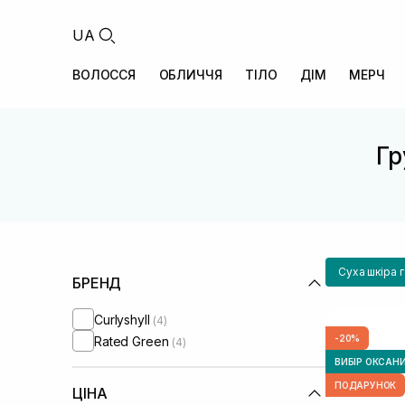
UA
ВОЛОССЯ
ОБЛИЧЧЯ
ТІЛО
ДІМ
МЕРЧ
Гр
Суха шкіра 
БРЕНД
Curlyshyll
(4)
-20%
Rated Green
(4)
ВИБІР ОКСАН
ПОДАРУНОК
ЦІНА