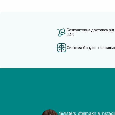
Безкоштовна доставка від
UAH
Система бонусів та лояльн
@sisters_stelmakh в Instag