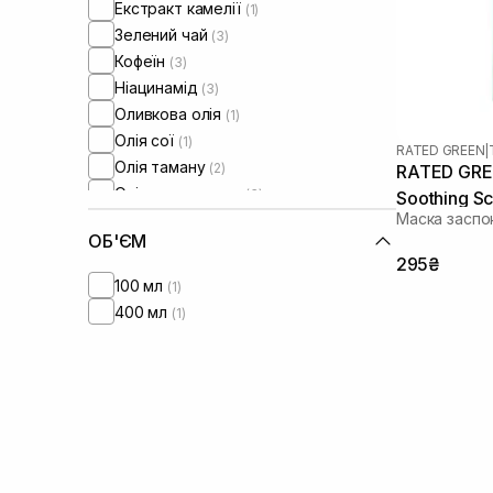
Екстракт камелії
(1)
Зелений чай
(3)
Кофеїн
(3)
Ніацинамід
(3)
Оливкова олія
(1)
Олія сої
(1)
RATED GREEN
|
Олія таману
(2)
RATED GRE
Олія цитрусових
(3)
Soothing Sc
Маска заспок
Пантенол
(1)
ОБ'ЄМ
Саліцилова кислота
(3)
295₴
Чайне дерево
(2)
100 мл
(1)
400 мл
(1)