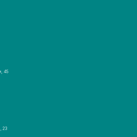
и, 45
, 23