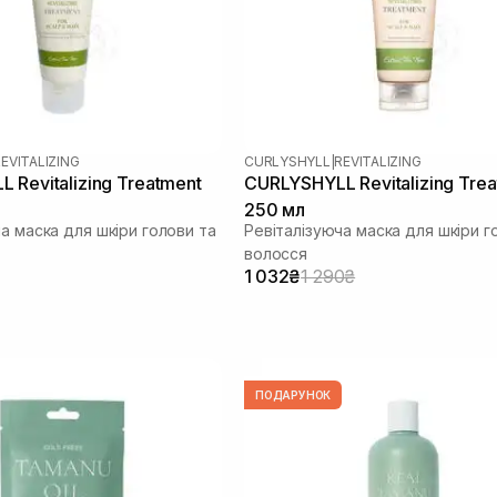
EVITALIZING
CURLYSHYLL
|
REVITALIZING
 Revitalizing Treatment
CURLYSHYLL Revitalizing Tre
250 мл
а маска для шкіри голови та
Ревіталізуюча маска для шкіри г
волосся
1 032₴
1 290₴
ПОДАРУНОК