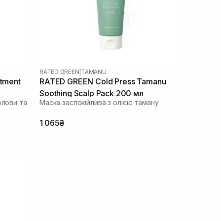
RATED GREEN
|
TAMANU
atment
RATED GREEN Cold Press Tamanu
Soothing Scalp Pack 200 мл
олови та
Маска заспокійлива з олією таману
1 065₴