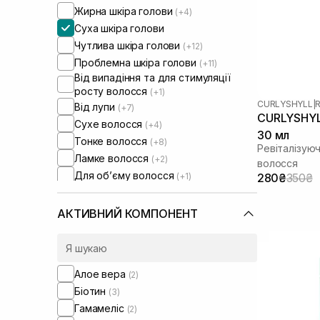
Жирна шкіра голови
(+4)
Суха шкіра голови
Чутлива шкіра голови
(+12)
Проблемна шкіра голови
(+11)
Від випадіння та для стимуляції
росту волосся
(+1)
CURLYSHYLL
|
R
Від лупи
(+7)
CURLYSHYLL
Сухе волосся
(+4)
30 мл
Тонке волосся
(+8)
Ревіталізуюч
Ламке волосся
(+2)
волосся
Для обʼєму волосся
(+1)
280₴
350₴
АКТИВНИЙ КОМПОНЕНТ
Алое вера
(2)
Біотин
(3)
Гамамеліс
(2)