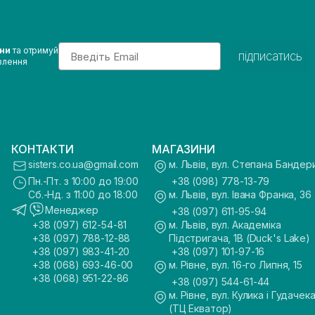
Email
ини
та отримуй
підписатись
влення
КОНТАКТИ
МАГАЗИНИ
sisters.co.ua@gmail.com
м. Львів, вул. Степана Бандер
Пн.-Пт. з 10:00 до 19:00
+38 (098) 778-13-79
Сб.-Нд. з 11:00 до 18:00
м. Львів, вул. Івана Франка, 36
Менеджер
+38 (097) 611-95-94
+38 (097) 612-54-81
м. Львів, вул. Академіка
+38 (097) 788-12-88
Підстригача, 1В (Duck's Lake)
+38 (097) 983-41-20
+38 (097) 101-97-16
+38 (068) 693-46-00
м. Рівне, вул. 16-го Липня, 15
+38 (068) 951-22-86
+38 (097) 544-61-44
м. Рівне, вул. Кулика і Гудачека
(ТЦ Екватор)