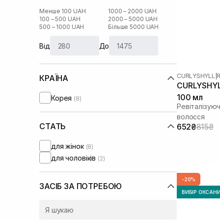
Менше 100 UAH
1000 – 2000 UAH
100 – 500 UAH
2000 – 5000 UAH
500 – 1000 UAH
Більше 5000 UAH
Від
До
CURLYSHYLL
|
R
КРАЇНА
CURLYSHYLL
100 мл
Корея
(8)
Ревіталізуюч
волосся
СТАТЬ
652₴
815₴
для жінок
(8)
для чоловіків
(2)
-20%
ЗАСІБ ЗА ПОТРЕБОЮ
ВИБІР ОКСАН