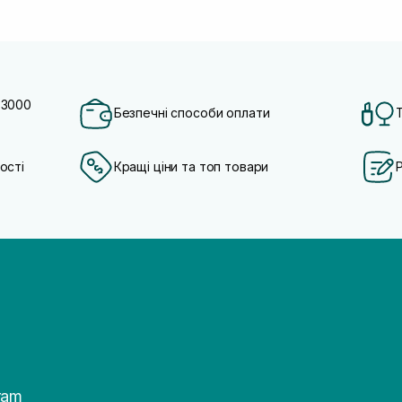
 3000
Безпечні способи оплати
ості
Кращі ціни та топ товари
ram