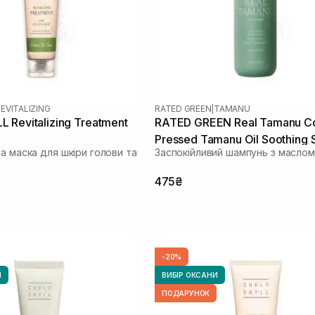
EVITALIZING
RATED GREEN
|
TAMANU
 Revitalizing Treatment
RATED GREEN Real Tamanu C
Pressed Tamanu Oil Soothing 
а маска для шкіри голови та
Заспокійливий шампунь з маслом
Shampoo 100 мл
475₴
-20%
И
ВИБІР ОКСАНИ
ПОДАРУНОК