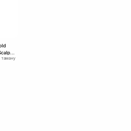
old
Scalp
 таману