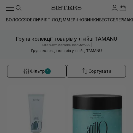
ВОЛОССЯ
ОБЛИЧЧЯ
ТІЛО
ДІМ
МЕРЧ
НОВИНКИ
БЕСТСЕЛЕРИ
АК
Група колекції товарів у лінійці TAMANU
|
Інтернет магазин косметики
Група колекції товарів у лінійці TAMANU
Фільтр
Сортувати
1