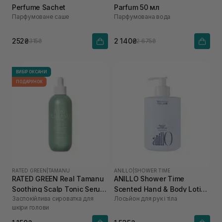
Perfume Sachet
Parfum 50 мл
Парфумоване саше
Парфумована вода
252₴
2 140₴
315₴
2 675₴
ВИБІР ОКСАНИ
ПОДАРУНОК
RATED GREEN
|
TAMANU
ANILLO
|
SHOWER TIME
RATED GREEN Real Tamanu
ANILLO Shower Time
Soothing Scalp Tonic Serum
Scented Hand & Body Lotion
Заспокійлива сироватка для
Лосьйон для рук і тіла
100 мл
450 мл
шкіри голови