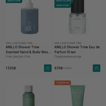
ВИБІР ІЛОНИ
ВИБІР ОКСАНИ
ВИБІР ІЛОНИ
ANILLO
|
SHOWER TIME
ANILLO
|
SHOWER TIME
ANILLO Shower Time
ANILLO Shower Time Eau de
Scented Hand & Body Wash
Parfum 10 мл
Гель для рук і тіла
Парфумована вода
450 мл
1 535₴
876₴
1 095₴
ПОДАРУНОК