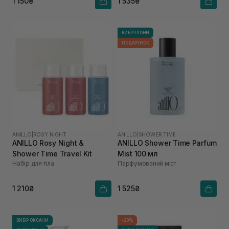
1 150₴
1 535₴
ВИБІР ІЛОНИ
ПОДАРУНОК
ANILLO
|
ROSY NIGHT
ANILLO
|
SHOWER TIME
ANILLO Rosy Night &
ANILLO Shower Time Parfum
Shower Time Travel Kit
Mist 100 мл
Набір для тіла
Парфумований міст
1 210₴
1 525₴
ВИБІР ОКСАНИ
-20%