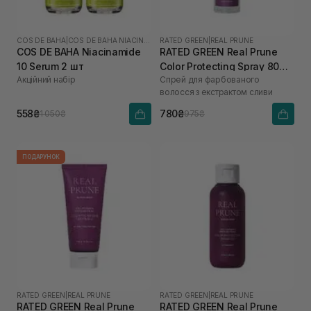
COS DE BAHA
|
COS DE BAHA NIACINAMIDE
RATED GREEN
|
REAL PRUNE
COS DE BAHA Niacinamide
RATED GREEN Real Prune
10 Serum 2 шт
Color Protecting Spray 80
Акційний набір
Спрей для фарбованого
мл
волосся з екстрактом сливи
558₴
780₴
1 050₴
975₴
ПОДАРУНОК
RATED GREEN
|
REAL PRUNE
RATED GREEN
|
REAL PRUNE
RATED GREEN Real Prune
RATED GREEN Real Prune