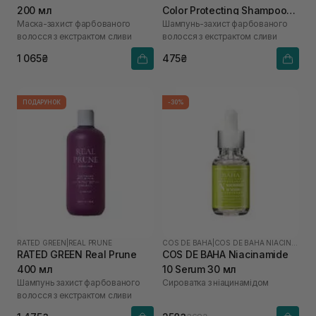
200 мл
Color Protecting Shampoo
Маска-захист фарбованого
Шампунь-захист фарбованого
100 мл
волосся з екстрактом сливи
волосся з екстрактом сливи
1 065₴
475₴
ПОДАРУНОК
-30%
RATED GREEN
|
REAL PRUNE
COS DE BAHA
|
COS DE BAHA NIACINAMIDE
RATED GREEN Real Prune
COS DE BAHA Niacinamide
400 мл
10 Serum 30 мл
Шампунь захист фарбованого
Сироватка з ніацинамідом
волосся з екстрактом сливи