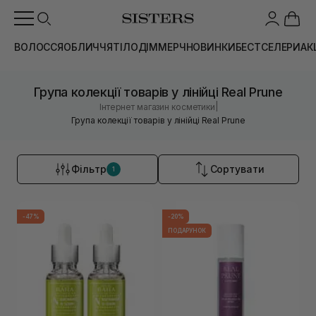
ВОЛОССЯ
ОБЛИЧЧЯ
ТІЛО
ДІМ
МЕРЧ
НОВИНКИ
БЕСТСЕЛЕРИ
АК
Група колекції товарів у лінійці Real Prune
|
Інтернет магазин косметики
Група колекції товарів у лінійці Real Prune
Фільтр
Сортувати
1
-47%
-20%
ПОДАРУНОК