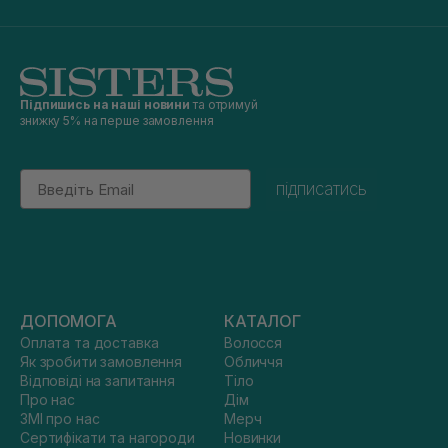
Підпишись на наші новини
та отримуй
знижку 5% на перше замовлення
Email
підписатись
ДОПОМОГА
КАТАЛОГ
Оплата та доставка
Волосся
Як зробити замовлення
Обличчя
Відповіді на запитання
Тіло
Про нас
Дім
ЗМІ про нас
Мерч
Сертифікати та нагороди
Новинки