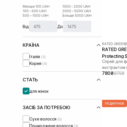
Менше 100 UAH
1000 – 2000 UAH
100 – 500 UAH
2000 – 5000 UAH
500 – 1000 UAH
Більше 5000 UAH
Від
До
RATED GREEN
|
КРАЇНА
RATED GREE
Protecting 
Італія
(3)
Спрей для ф
Корея
(4)
екстрактом 
780₴
975₴
СТАТЬ
для жінок
ПОДАРУНОК
ЗАСІБ ЗА ПОТРЕБОЮ
Сухе волосся
(5)
Пошкоджене волосся
(3)