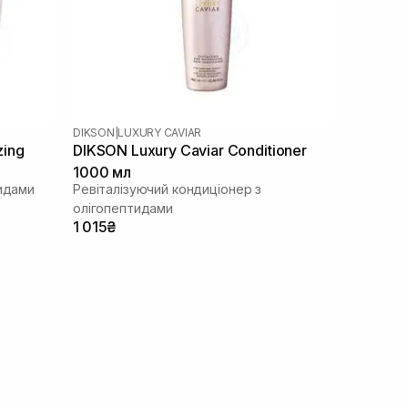
DIKSON
|
LUXURY CAVIAR
zing
DIKSON Luxury Caviar Conditioner
1000 мл
тидами
Ревіталізуючий кондиціонер з
олігопептидами
1 015₴