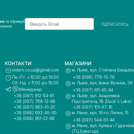
Email
ини
та отримуй
підписатись
влення
КОНТАКТИ
МАГАЗИНИ
sisters.co.ua@gmail.com
м. Львів, вул. Степана Бандер
Пн.-Пт. з 10:00 до 19:00
+38 (098) 778-13-79
Сб.-Нд. з 11:00 до 18:00
м. Львів, вул. Івана Франка, 36
Менеджер
+38 (097) 611-95-94
+38 (097) 612-54-81
м. Львів, вул. Академіка
+38 (097) 788-12-88
Підстригача, 1В (Duck's Lake)
+38 (097) 983-41-20
+38 (097) 101-97-16
+38 (068) 693-46-00
м. Рівне, вул. 16-го Липня, 15
+38 (068) 951-22-86
+38 (097) 544-61-44
м. Рівне, вул. Кулика і Гудачека
(ТЦ Екватор)