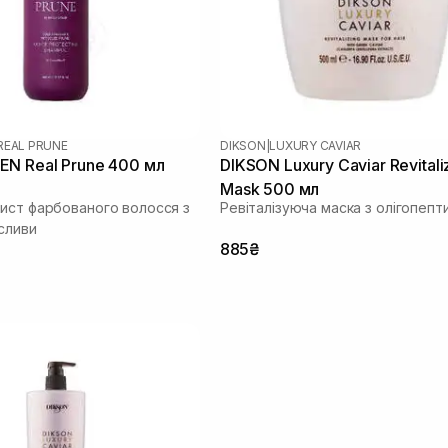
REAL PRUNE
DIKSON
|
LUXURY CAVIAR
N Real Prune 400 мл
DIKSON Luxury Caviar Revitali
Mask 500 мл
ист фарбованого волосся з
Ревіталізуюча маска з олігопеп
сливи
885₴