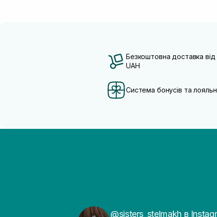
Безкоштовна доставка від
UAH
Система бонусів та лояльн
@sisters_stelmakh в Instag