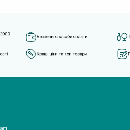
 3000
Безпечні способи оплати
ості
Кращі ціни та топ товари
ram