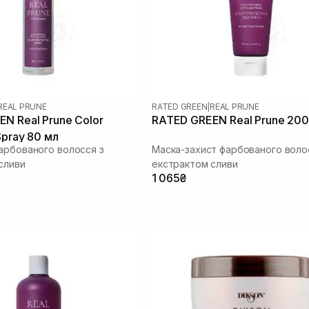
REAL PRUNE
RATED GREEN
|
REAL PRUNE
N Real Prune Color
RATED GREEN Real Prune 200
Spray 80 мл
арбованого волосся з
Маска-захист фарбованого воло
сливи
екстрактом сливи
1 065₴