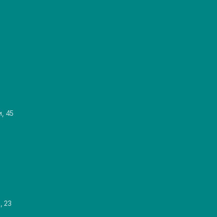
и, 45
, 23