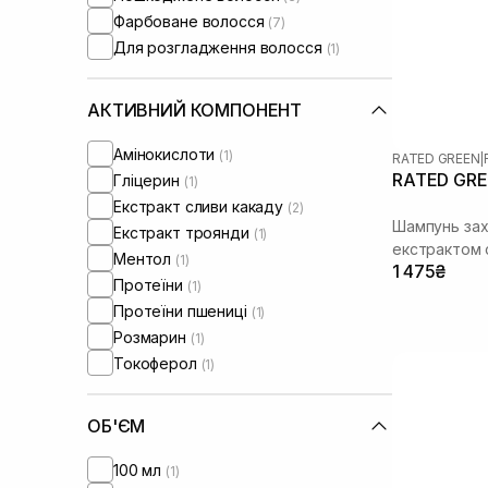
Фарбоване волосся
(7)
Для розгладження волосся
(1)
АКТИВНИЙ КОМПОНЕНТ
Амінокислоти
(1)
RATED GREEN
|
RATED GREE
Гліцерин
(1)
Екстракт сливи какаду
(2)
Шампунь зах
Екстракт троянди
(1)
екстрактом 
Ментол
(1)
1 475₴
Протеїни
(1)
Протеїни пшениці
(1)
Розмарин
(1)
Токоферол
(1)
ОБ'ЄМ
100 мл
(1)