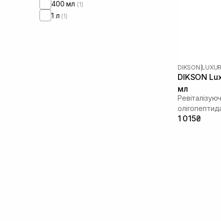
400 мл
(1)
1 л
(1)
DIKSON
|
LUXUR
DIKSON Lux
мл
Ревіталізую
олігопептид
1 015₴