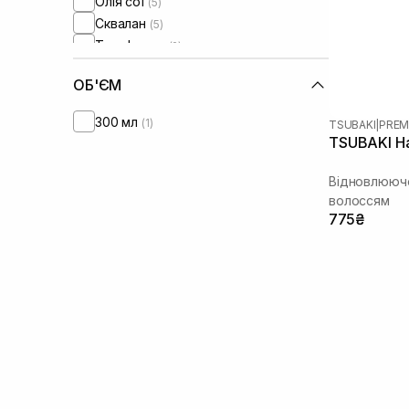
Олія сої
(5)
Сквалан
(5)
Токоферол
(2)
Фітостероли
(3)
ОБ'ЄМ
300 мл
(1)
TSUBAKI
|
PREM
TSUBAKI Ha
Відновлююче
волоссям
775₴