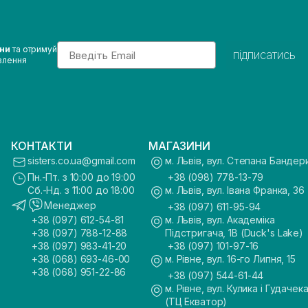
Email
ини
та отримуй
підписатись
влення
КОНТАКТИ
МАГАЗИНИ
sisters.co.ua@gmail.com
м. Львів, вул. Степана Бандер
Пн.-Пт. з 10:00 до 19:00
+38 (098) 778-13-79
Сб.-Нд. з 11:00 до 18:00
м. Львів, вул. Івана Франка, 36
Менеджер
+38 (097) 611-95-94
+38 (097) 612-54-81
м. Львів, вул. Академіка
+38 (097) 788-12-88
Підстригача, 1В (Duck's Lake)
+38 (097) 983-41-20
+38 (097) 101-97-16
+38 (068) 693-46-00
м. Рівне, вул. 16-го Липня, 15
+38 (068) 951-22-86
+38 (097) 544-61-44
м. Рівне, вул. Кулика і Гудачека
(ТЦ Екватор)