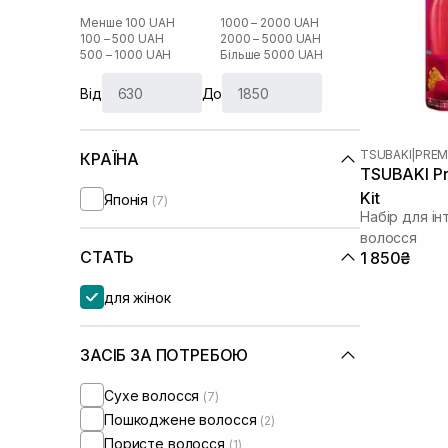
Менше 100 UAH
1000 – 2000 UAH
100 – 500 UAH
2000 – 5000 UAH
500 – 1000 UAH
Більше 5000 UAH
Від
До
TSUBAKI
|
PREM
КРАЇНА
TSUBAKI Pr
Kit
Японія
(7)
Набір для і
волосся
СТАТЬ
1 850₴
для жінок
ЗАСІБ ЗА ПОТРЕБОЮ
Сухе волосся
(7)
Пошкоджене волосся
(2)
Пористе волосся
(1)