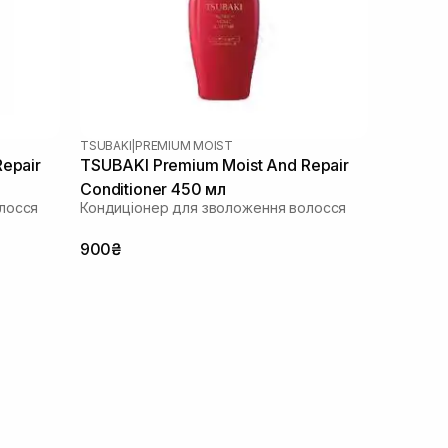
TSUBAKI
|
PREMIUM MOIST
epair
TSUBAKI Premium Moist And Repair
Conditioner 450 мл
лосся
Кондиціонер для зволоження волосся
900₴