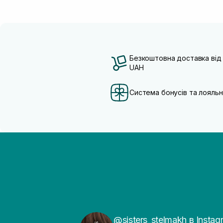
Безкоштовна доставка від
UAH
Система бонусів та лояльн
@sisters_stelmakh в Instag