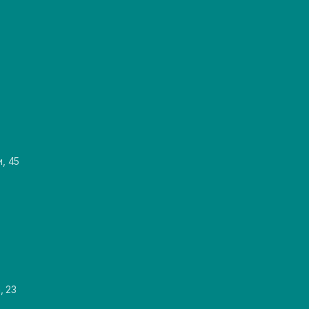
и, 45
, 23