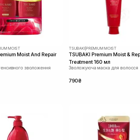
IUM MOIST
TSUBAKI
|
PREMIUM MOIST
emium Moist And Repair
TSUBAKI Premium Moist & Repa
Treatment 160 мл
нтенсивного зволоження
Зволожуюча маска для волосся
790₴