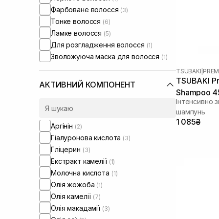
Фарбоване волосся
(3)
Тонке волосся
(6)
Ламке волосся
(5)
Для розгладження волосся
(1)
Зволожуюча маска для волосся
(1)
TSUBAKI
|
PREM
TSUBAKI Pr
АКТИВНИЙ КОМПОНЕНТ
Shampoo 4
Інтенсивно 
шампунь
1 085₴
Аргінін
(2)
Гіалуронова кислота
(3)
Гліцерин
(3)
Екстракт камелії
(1)
Молочна кислота
(1)
Олія жожоба
(1)
Олія камелії
(7)
Олія макадамії
(3)