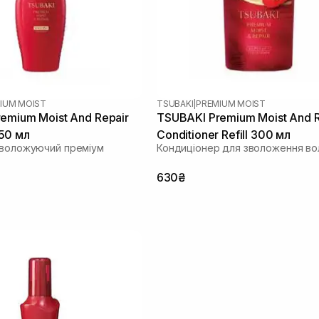
IUM MOIST
TSUBAKI
|
PREMIUM MOIST
emium Moist And Repair
TSUBAKI Premium Moist And R
50 мл
Conditioner Refill 300 мл
зволожуючий преміум
Кондиціонер для зволоження во
630₴