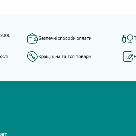
 3000
Безпечні способи оплати
ості
Кращі ціни та топ товари
ram