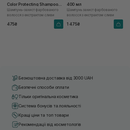
Color Protecting Shampoo
400 мл
Шампунь-захист фарбованого
Шампунь захист фарбованого
100 мл
волосся з екстрактом сливи
волосся з екстрактом сливи
475₴
1 475₴
Безкоштовна доставка від 3000 UAH
Безпечні способи оплати
Тільки оригінальна косметика
Система бонусів та лояльності
Кращі ціни та топ товари
Рекомендації від косметологів