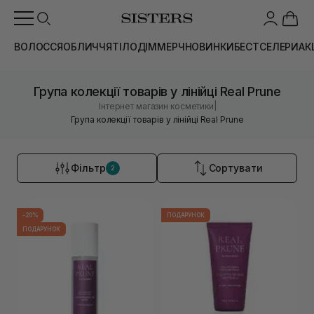
ВОЛОССЯ
ОБЛИЧЧЯ
ТІЛО
ДІМ
МЕРЧ
НОВИНКИ
БЕСТСЕЛЕРИ
АК
Група колекції товарів у лінійці Real Prune
|
Інтернет магазин косметики
Група колекції товарів у лінійці Real Prune
Фільтр
Сортувати
2
-20%
ПОДАРУНОК
ПОДАРУНОК