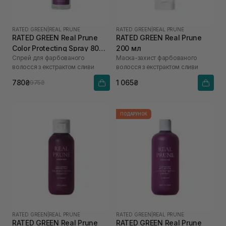
RATED GREEN
|
REAL PRUNE
RATED GREEN
|
REAL PRUNE
RATED GREEN Real Prune
RATED GREEN Real Prune
Color Protecting Spray 80
200 мл
Спрей для фарбованого
Маска-захист фарбованого
мл
волосся з екстрактом сливи
волосся з екстрактом сливи
780₴
1 065₴
975₴
ПОДАРУНОК
RATED GREEN
|
REAL PRUNE
RATED GREEN
|
REAL PRUNE
RATED GREEN Real Prune
RATED GREEN Real Prune