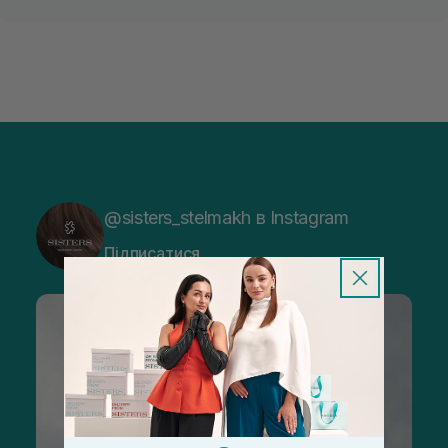
@sisters_stelmakh в Instagram
Підписатися