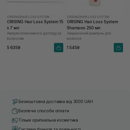
ORISING
|
HAIR LOSS SYSTEM
ORISING
|
HAIR LOSS SYSTEM
ORISING Hair Loss System 15
ORISING Hair Loss System
х 7 мл
Shampoo 250 мл
Ампули інтенсивного догляду за
Зміцнюючий шампунь для
волоссям
волосся
5 635₴
1 545₴
Безкоштовна доставка від 3000 UAH
Безпечні способи оплати
Тільки оригінальна косметика
Система бонусів та лояльності