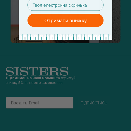
email
Отримати знижку
Підпишись на наші новини
та отримуй
знижку 5% на перше замовлення
Email
підписатись