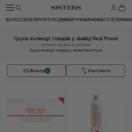
ВОЛОССЯ
ОБЛИЧЧЯ
ТІЛО
ДІМ
МЕРЧ
НОВИНКИ
БЕСТСЕЛЕРИ
АК
Група колекції товарів у лінійці Real Prune
|
Інтернет магазин косметики
Група колекції товарів у лінійці Real Prune
Фільтр
Сортувати
2