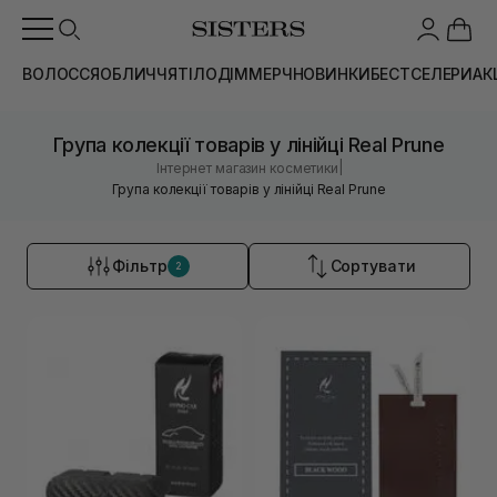
ВОЛОССЯ
ОБЛИЧЧЯ
ТІЛО
ДІМ
МЕРЧ
НОВИНКИ
БЕСТСЕЛЕРИ
АК
Група колекції товарів у лінійці Real Prune
|
Інтернет магазин косметики
Група колекції товарів у лінійці Real Prune
Фільтр
Сортувати
2