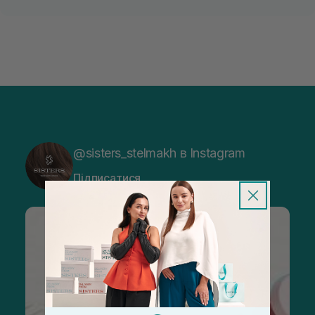
@sisters_stelmakh в Instagram
Підписатися