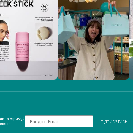
Email
ини
та отримуй
підписатись
влення