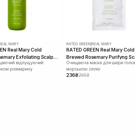
REAL MARY
RATED GREEN
|
REAL MARY
N Real Mary Cold
RATED GREEN Real Mary Cold
emary Exfoliating Scalp
Brewed Rosemary Purifyng Sc
щаючий відлущуючий
Очищаюча маска для шкіри голов
00 мл
Scaler 50 мл
оком розмарину
морською сіллю
236₴
295₴