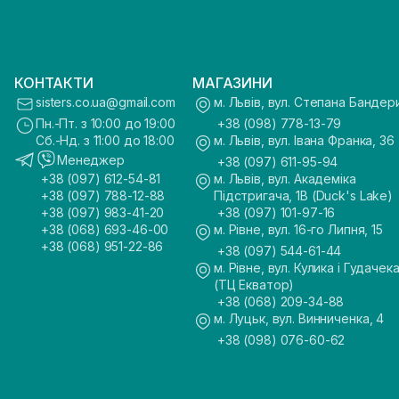
КОНТАКТИ
МАГАЗИНИ
sisters.co.ua@gmail.com
м. Львів, вул. Степана Бандер
Пн.-Пт. з 10:00 до 19:00
+38 (098) 778-13-79
Сб.-Нд. з 11:00 до 18:00
м. Львів, вул. Івана Франка, 36
Менеджер
+38 (097) 611-95-94
+38 (097) 612-54-81
м. Львів, вул. Академіка
+38 (097) 788-12-88
Підстригача, 1В (Duck's Lake)
+38 (097) 983-41-20
+38 (097) 101-97-16
+38 (068) 693-46-00
м. Рівне, вул. 16-го Липня, 15
+38 (068) 951-22-86
+38 (097) 544-61-44
м. Рівне, вул. Кулика і Гудачека
(ТЦ Екватор)
+38 (068) 209-34-88
м. Луцьк, вул. Винниченка, 4
+38 (098) 076-60-62