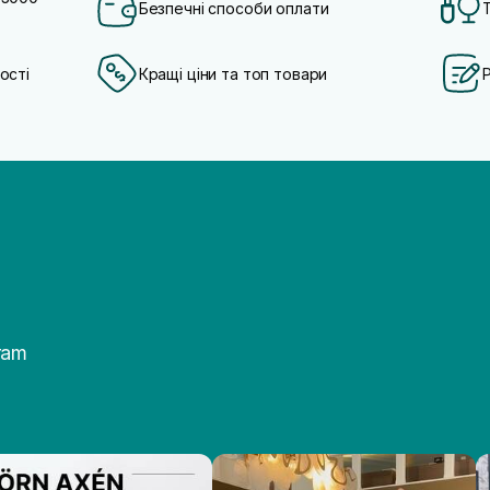
Безпечні способи оплати
ості
Кращі ціни та топ товари
ram