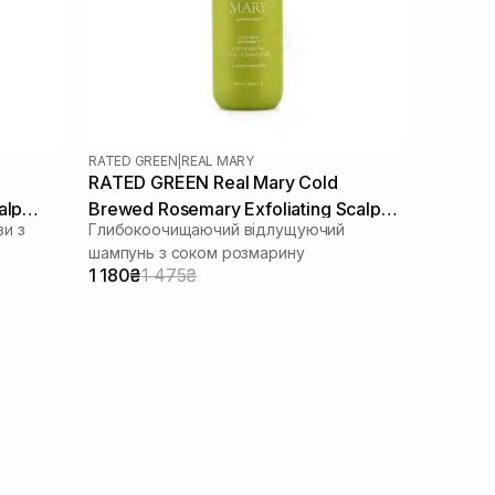
RATED GREEN
|
REAL MARY
RATED GREEN Real Mary Cold
alp
Brewed Rosemary Exfoliating Scalp
и з
Глибокоочищаючий відлущуючий
Shampoo 400 ml
шампунь з соком розмарину
1 180₴
1 475₴