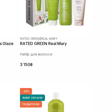
RATED GREEN
|
REAL MARY
s Glaze
RATED GREEN Real Mary
Набір для волосся
3 150₴
-20%
ВИБІР ОКСАНИ
ПОДАРУНОК