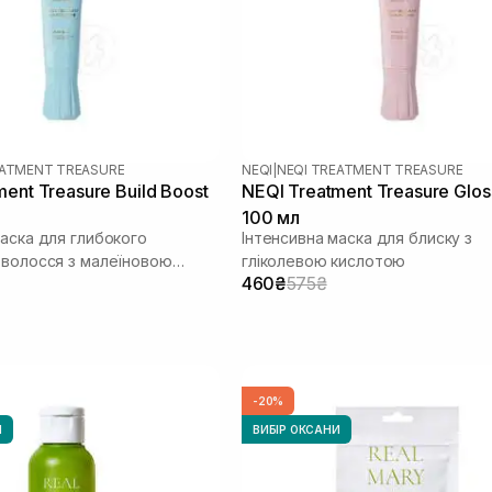
EATMENT TREASURE
NEQI
|
NEQI TREATMENT TREASURE
ent Treasure Build Boost
NEQI Treatment Treasure Glos
100 мл
маска для глибокого
Інтенсивна маска для блиску з
 волосся з малеїновою
гліколевою кислотою
460₴
575₴
-20%
И
ВИБІР ОКСАНИ