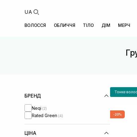
UA
ВОЛОССЯ
ОБЛИЧЧЯ
ТІЛО
ДІМ
МЕРЧ
Гр
Тонке воло
БРЕНД
Neqi
(2)
-20%
Rated Green
(4)
ЦІНА