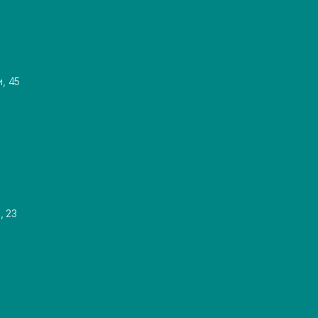
и, 45
, 23