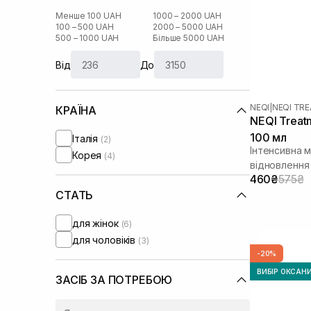
Менше 100 UAH
1000 – 2000 UAH
100 – 500 UAH
2000 – 5000 UAH
500 – 1000 UAH
Більше 5000 UAH
Від
До
NEQI
|
NEQI TR
КРАЇНА
NEQI Treatm
100 мл
Італія
(2)
Інтенсивна 
Корея
(4)
відновлення
460₴
575₴
кислотою
СТАТЬ
для жінок
(6)
для чоловіків
(3)
-20%
ВИБІР ОКСАН
ЗАСІБ ЗА ПОТРЕБОЮ