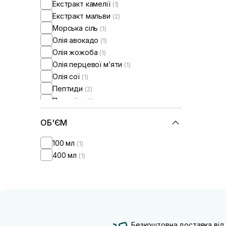
Екстракт камелії
(1)
Екстракт мальви
(2)
Морська сіль
(1)
Олія авокадо
(1)
Олія жожоба
(1)
Олія перцевої мʼяти
(1)
Олія сої
(1)
Пептиди
(2)
Протеїни
(1)
Розмарин
(4)
ОБ'ЄМ
Саліцилова кислота
(2)
100 мл
(1)
400 мл
(1)
Безкоштовна доставка від