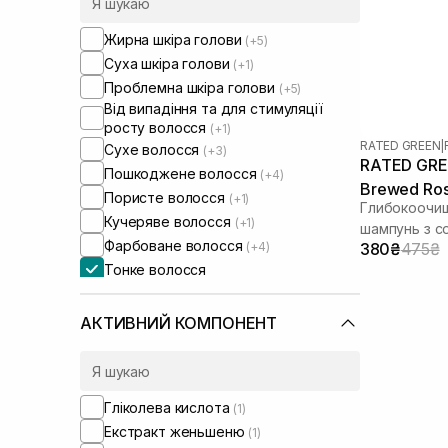
Жирна шкіра голови
(+5)
Суха шкіра голови
(+1)
Проблемна шкіра голови
(+5)
Від випадіння та для стимуляції
росту волосся
(+1)
RATED GREEN
|
Сухе волосся
(+3)
RATED GREE
Пошкоджене волосся
(+4)
Brewed Ros
Пористе волосся
(+1)
Глибокоочи
Shampoo 1
Кучеряве волосся
(+1)
шампунь з с
Фарбоване волосся
(+4)
380₴
475₴
Тонке волосся
Ламке волосся
(+3)
Для обʼєму волосся
(+2)
АКТИВНИЙ КОМПОНЕНТ
Для відновлення волосся
(+1)
Для глибокого очищення
(+2)
Маски для блонду
(+1)
Гліколева кислота
(1)
Для блиску волосся
(+1)
Екстракт женьшеню
(1)