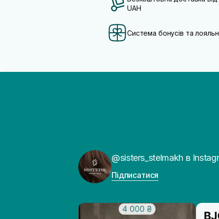
UAH
Система бонусів та лояльн
@sisters_stelmakh в Instag
Підписатися