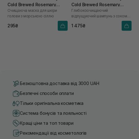
Cold Brewed Rosemary
Cold Brewed Rosemary
Очищаюча маска для шкіри
Глибокоочищаючий
Purifyng Scalp Scaler 50 мл
Exfoliating Scalp Shampoo
голови з морською сіллю
відлущуючий шампунь з соком
400 ml
розмарину
295₴
1 475₴
Безкоштовна доставка від 3000 UAH
Безпечні способи оплати
Тільки оригінальна косметика
Система бонусів та лояльності
Кращі ціни та топ товари
Рекомендації від косметологів