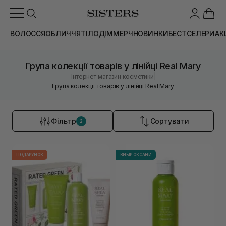
ВОЛОССЯ
ОБЛИЧЧЯ
ТІЛО
ДІМ
МЕРЧ
НОВИНКИ
БЕСТСЕЛЕРИ
АК
Група колекції товарів у лінійці Real Mary
|
Інтернет магазин косметики
Група колекції товарів у лінійці Real Mary
Фільтр
Сортувати
2
ПОДАРУНОК
ВИБІР ОКСАНИ