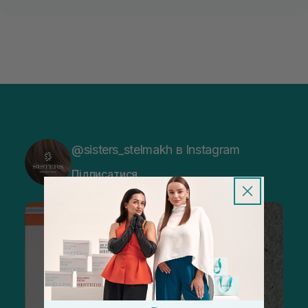
@sisters_stelmakh в Instagram
Підписатися