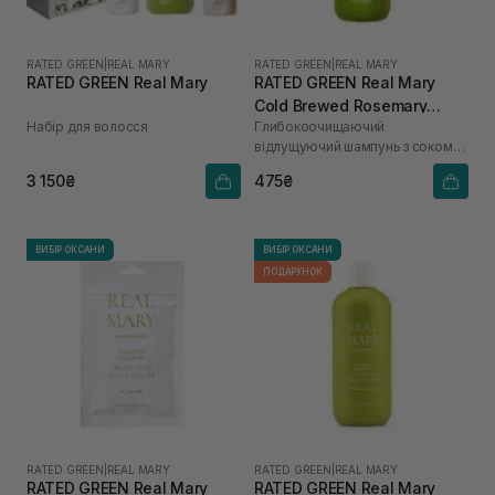
RATED GREEN
|
REAL MARY
RATED GREEN
|
REAL MARY
RATED GREEN Real Mary
RATED GREEN Real Mary
Cold Brewed Rosemary
Набір для волосся
Глибокоочищаючий
Exfoliating Scalp Shampoo
відлущуючий шампунь з соком
100 мл
розмарину
3 150₴
475₴
ВИБІР ОКСАНИ
ВИБІР ОКСАНИ
ПОДАРУНОК
RATED GREEN
|
REAL MARY
RATED GREEN
|
REAL MARY
RATED GREEN Real Mary
RATED GREEN Real Mary