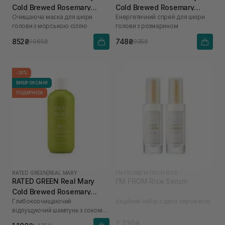
Cold Brewed Rosemary
Cold Brewed Rosemary
Очищаюча маска для шкіри
Енергетичний спрей для шкіри
Purifyng Scalp Scaler 200
Energizing Scalp Spray 120
голови з морською сіллю
голови з розмарином
мл
мл
852₴
748₴
1 065₴
935₴
-20%
ВИБІР ОКСАНИ
ПОДАРУНОК
RATED GREEN
|
REAL MARY
I'M FROM
|
I'M FROM RICE
RATED GREEN Real Mary
I'M FROM Rice Serum
Cold Brewed Rosemary
Глибокоочищаючий
Акційний набір з двох сироваток
Exfoliating Scalp Shampoo
відлущуючий шампунь з соком
400 ml
розмарину
2 230₴