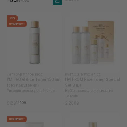
1 180₴
1 475₴
-20%
ПОДАРУНОК
I'M FROM
|
I'M FROM RICE
I'M FROM
|
I'M FROM RICE
I'M FROM Rice Toner 150 мл
I'M FROM Rice Toner Special
(без пакування)
Set 3 шт
Рисовий зволожуючий тонер
Набір зволожуючих рисових
тонерів
912₴
2 280₴
1 140₴
ПОДАРУНОК