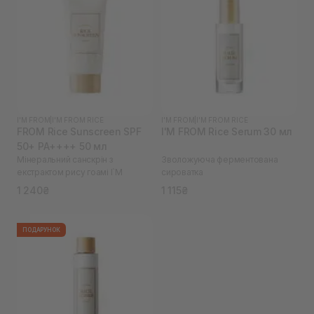
I'M FROM
|
I'M FROM RICE
I'M FROM
|
I'M FROM RICE
FROM Rice Sunscreen SPF
I'M FROM Rice Serum 30 мл
50+ PA++++ 50 мл
Мінеральний санскрін з
Зволожуюча ферментована
екстрактом рису гоамі I`M
сироватка
1 240₴
1 115₴
ПОДАРУНОК