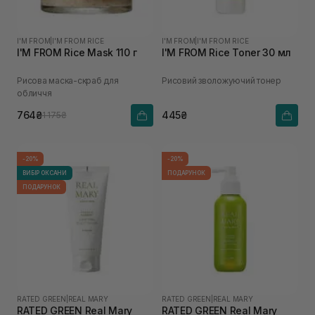
I'M FROM
|
I'M FROM RICE
I'M FROM
|
I'M FROM RICE
I'M FROM Rice Mask 110 г
I'M FROM Rice Toner 30 мл
Рисова маска-скраб для
Рисовий зволожуючий тонер
обличчя
764₴
445₴
1 175₴
-20%
-20%
ВИБІР ОКСАНИ
ПОДАРУНОК
ПОДАРУНОК
RATED GREEN
|
REAL MARY
RATED GREEN
|
REAL MARY
RATED GREEN Real Mary
RATED GREEN Real Mary