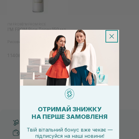
I'M FROM
|
I'M FROM RICE
I'M FROM Rice Toner 150 мл
Рисовий зволожуючий тонер
1 140₴
←
1
2
→
ОТРИМАЙ ЗНИЖКУ
НА ПЕРШЕ ЗАМОВЛЕНЯ
Безкоштовна доставка від 3000 UAH
Твій вітальний бонус вже чекає —
Безпечні способи оплати
підписуйся
на
наші новини!