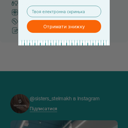
Тільки оригінальна косметика
email
Система бонусів та лояльності
Кращі ціни та топ товари
Отримати знижку
Рекомендації від косметологів
@sisters_stelmakh в Instagram
Підписатися