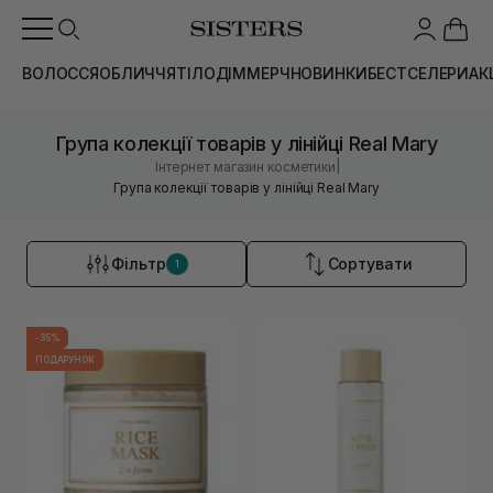
ВОЛОССЯ
ОБЛИЧЧЯ
ТІЛО
ДІМ
МЕРЧ
НОВИНКИ
БЕСТСЕЛЕРИ
АК
Група колекції товарів у лінійці Real Mary
|
Інтернет магазин косметики
Група колекції товарів у лінійці Real Mary
Фільтр
Сортувати
1
-35%
ПОДАРУНОК