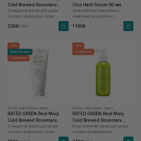
Cold Brewed Rosemary
Cica Herb Serum 50 мл
Очищаюча маска для шкіри
Заспокійлива сироватка з
Purifyng Scalp Scaler 50 мл
голови з морською сіллю
комплексом центели і
біфідобактеріями
236₴
1 199₴
295₴
-20%
-20%
ВИБІР ОКСАНИ
ПОДАРУНОК
ПОДАРУНОК
RATED GREEN
|
REAL MARY
RATED GREEN
|
REAL MARY
RATED GREEN Real Mary
RATED GREEN Real Mary
Cold Brewed Rosemary
Cold Brewed Rosemary
Очищаюча маска для шкіри
Енергетичний спрей для шкіри
Purifyng Scalp Scaler 200
Energizing Scalp Spray 120
голови з морською сіллю
голови з розмарином
мл
мл