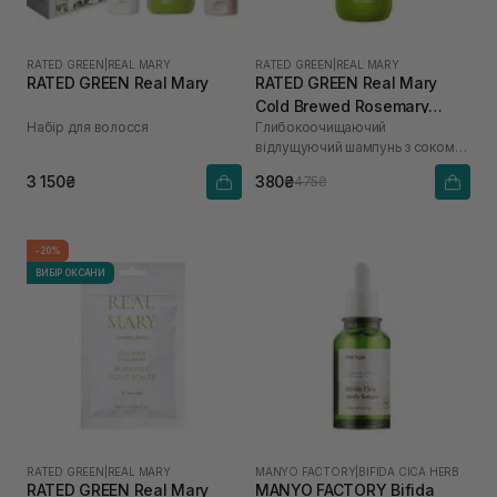
RATED GREEN
|
REAL MARY
RATED GREEN
|
REAL MARY
RATED GREEN Real Mary
RATED GREEN Real Mary
Cold Brewed Rosemary
Набір для волосся
Глибокоочищаючий
Exfoliating Scalp Shampoo
відлущуючий шампунь з соком
100 мл
розмарину
3 150₴
380₴
475₴
-20%
ВИБІР ОКСАНИ
RATED GREEN
|
REAL MARY
MANYO FACTORY
|
BIFIDA CICA HERB
RATED GREEN Real Mary
MANYO FACTORY Bifida