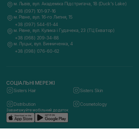
м. Львів, вул. Академіка Підстригача, 1В (Duck's Lake)
+38 (097) 101-97-16
м. Рівне, вул. 16-го Липня, 15
+38 (097) 544-61-44
м. Рівне, вул. Кулика і Гудачека, 23 (ТЦ Екватор)
+38 (068) 209-34-88
м. Луцьк, вул. Винниченка, 4
+38 (098) 076-60-62
СОЦІАЛЬНІ МЕРЕЖІ
Sisters Hair
Sisters Skin
Distribution
Cosmetology
Завантажуйте мобільний додаток