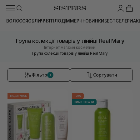
ВОЛОССЯ
ОБЛИЧЧЯ
ТІЛО
ДІМ
МЕРЧ
НОВИНКИ
БЕСТСЕЛЕРИ
АК
Група колекції товарів у лінійці Real Mary
|
Інтернет магазин косметики
Група колекції товарів у лінійці Real Mary
Фільтр
Сортувати
1
ПОДАРУНОК
-20%
ВИБІР ОКСАНИ