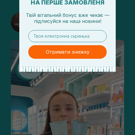
НА ПЕРШЕ ЗАМОВЛЕНЯ
Твій вітальний бонус вже чекає —
@sisters_stelmakh в Instagram
підписуйся
на
наші новини!
Підписатися
email
Отримати знижку