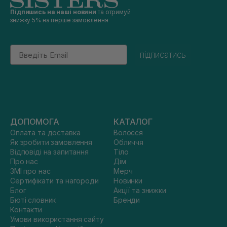
Підпишись на наші новини
та отримуй
знижку 5% на перше замовлення
Email
підписатись
ДОПОМОГА
КАТАЛОГ
Оплата та доставка
Волосся
Як зробити замовлення
Обличчя
Відповіді на запитання
Тіло
Про нас
Дім
ЗМІ про нас
Мерч
Сертифікати та нагороди
Новинки
Блог
Акції та знижки
Бюті словник
Бренди
Контакти
Умови використання сайту