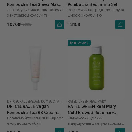
Kombucha Tea Sleep Mask
Kombucha Beginning Set
Зволожуюча маска для обличчя
Веганський набір для догляду за
100 мл
з екстрактом комбучі та
шкірою з комбучею
бакучіолом
1 070₴
1 310₴
1 390₴
ВИБІР ОКСАНИ
DR. CEURACLE
|
VEGAN KOMBUCHA TEA
RATED GREEN
|
REAL MARY
DR. CEURACLE Vegan
RATED GREEN Real Mary
Kombucha Tea BB Cream
Cold Brewed Rosemary
Веганський тональний ВВ-крем з
Глибокоочищаючий
Normal 30 мл
Exfoliating Scalp Shampoo
екстрактом комбучі
відлущуючий шампунь з соком
100 мл
розмарину