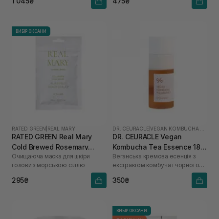
1 045₴
475₴
ВИБІР ОКСАНИ
RATED GREEN
|
REAL MARY
DR. CEURACLE
|
VEGAN KOMBUCHA TEA
RATED GREEN Real Mary
DR. CEURACLE Vegan
Cold Brewed Rosemary
Kombucha Tea Essence 18
Очищаюча маска для шкіри
Веганська кремова есенція з
Purifyng Scalp Scaler 50 мл
мл
голови з морською сіллю
екстрактом комбуча і чорного
чаю
295₴
350₴
ВИБІР ОКСАНИ