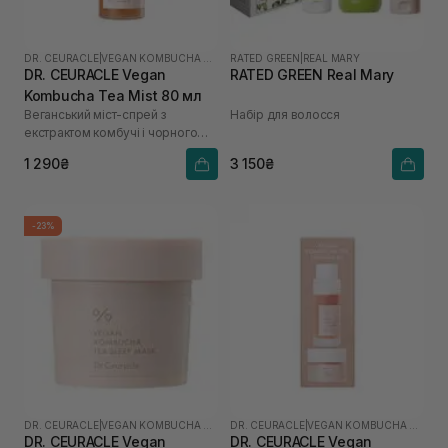
DR. CEURACLE
|
VEGAN KOMBUCHA TEA
RATED GREEN
|
REAL MARY
DR. CEURACLE Vegan
RATED GREEN Real Mary
Kombucha Tea Mist 80 мл
Веганський міст-спрей з
Набір для волосся
екстрактом комбучі і чорного
чаю
1 290₴
3 150₴
-23%
DR. CEURACLE
|
VEGAN KOMBUCHA TEA
DR. CEURACLE
|
VEGAN KOMBUCHA TEA
DR. CEURACLE Vegan
DR. CEURACLE Vegan