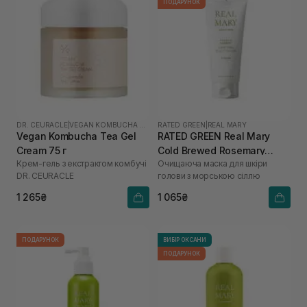
ПОДАРУНОК
DR. CEURACLE
|
VEGAN KOMBUCHA TEA
RATED GREEN
|
REAL MARY
Vegan Kombucha Tea Gel
RATED GREEN Real Mary
Cream 75 г
Cold Brewed Rosemary
Крем-гель з екстрактом комбучі
Очищаюча маска для шкіри
Purifyng Scalp Scaler 200
DR. СEURACLE
голови з морською сіллю
мл
1 265₴
1 065₴
ПОДАРУНОК
ВИБІР ОКСАНИ
ПОДАРУНОК