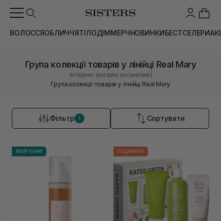
ВОЛОССЯ
ОБЛИЧЧЯ
ТІЛО
ДІМ
МЕРЧ
НОВИНКИ
БЕСТСЕЛЕРИ
АК
Група колекції товарів у лінійці Real Mary
|
Інтернет магазин косметики
Група колекції товарів у лінійці Real Mary
Фільтр
Сортувати
1
ВИБІР ІЛОНИ
ПОДАРУНОК