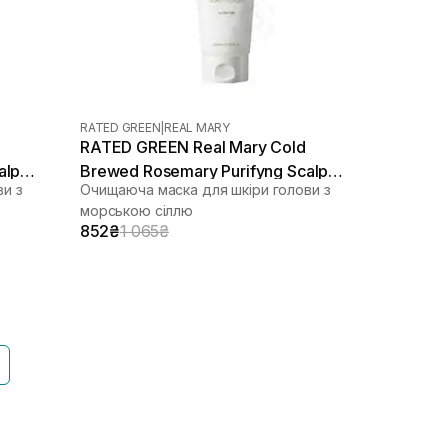
RATED GREEN
|
REAL MARY
RATED GREEN Real Mary Cold
alp
Brewed Rosemary Purifyng Scalp
и з
Очищаюча маска для шкіри голови з
Scaler 200 мл
морською сіллю
852₴
1 065₴