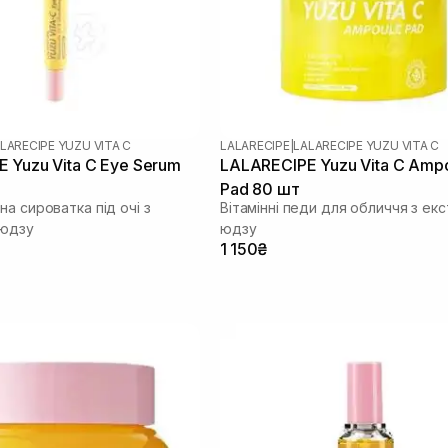
LARECIPE YUZU VITA C
LALARECIPE
|
LALARECIPE YUZU VITA C
 Yuzu Vita C Eye Serum
LALARECIPE Yuzu Vita C Amp
Pad 80 шт
а сироватка під очі з
Вітамінні педи для обличчя з ек
 юдзу
юдзу
1 150₴