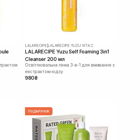
LALARECIPE
|
LALARECIPE YUZU VITA C
oule
LALARECIPE Yuzu Self Foaming 3in1
Cleanser 200 мл
страктом
Освітлювальна пінка 3-в-1 для вмивання з
екстрактом юдзу
980₴
ПОДАРУНОК