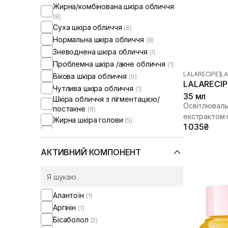
Жирна/комбінована шкіра обличчя
(8)
Суха шкіра обличчя
(8)
Нормальна шкіра обличчя
(8)
Зневоднена шкіра обличчя
(1)
Проблемна шкіра /акне обличчя
(1)
LALARECIPE
|
LA
Вікова шкіра обличчя
(9)
LALARECIPE
Чутлива шкіра обличчя
(1)
35 мл
Шкіра обличчя з пігментацією/
Освітлювальн
постакне
(8)
екстрактом
Жирна шкіра голови
(5)
1 035₴
Суха шкіра голови
(1)
Проблемна шкіра голови
(5)
АКТИВНИЙ КОМПОНЕНТ
Від випадіння та для стимуляції
росту волосся
(1)
Сухе волосся
(1)
Пошкоджене волосся
(1)
Алантоїн
(1)
Кучеряве волосся
(1)
Аргінін
(1)
Тонке волосся
(4)
Бісаболол
(2)
Ламке волосся
(1)