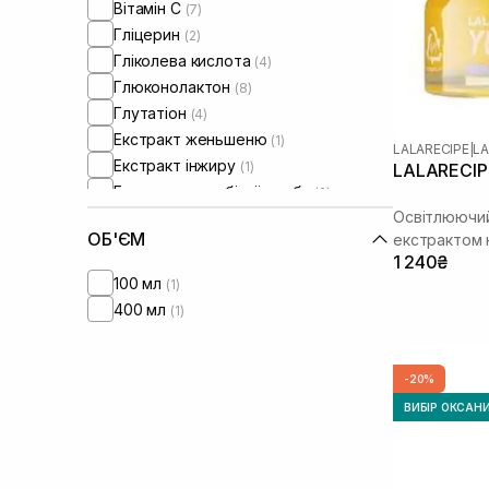
Вітамін C
(7)
Для обʼєму волосся
(2)
Гліцерин
(2)
Для глибокого очищення
(2)
Гліколева кислота
(4)
Сироватки від постакне
(1)
Глюконолактон
(8)
Глутатіон
(4)
Екстракт женьшеню
(1)
LALARECIPE
|
LA
Екстракт інжиру
(1)
LALARECIPE
Екстракт кори білої верби
(2)
Освітлюючий
Екстракт лаванди
(1)
ОБ'ЄМ
екстрактом
Екстракт центелли азіатської
(1)
1 240₴
Екстракт юдзу
(9)
100 мл
(1)
Кераміди
(5)
400 мл
(1)
Колаген
(1)
Лінолева кислота
(1)
Ментол
(1)
-20%
Морська сіль
(2)
ВИБІР ОКСАН
Ніацинамід
(9)
Олія авокадо
(1)
Олія жожоба
(1)