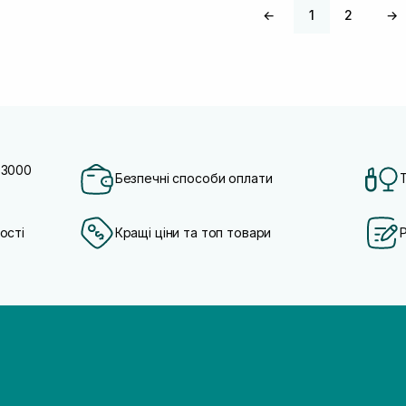
←
1
2
→
 3000
Безпечні способи оплати
ості
Кращі ціни та топ товари