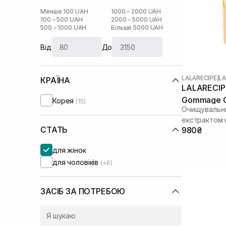
Менше 100 UAH
1000 – 2000 UAH
100 – 500 UAH
2000 – 5000 UAH
500 – 1000 UAH
Більше 5000 UAH
Від
До
LALARECIPE
|
LA
КРАЇНА
LALARECIPE
Gommage Cl
Корея
(15)
Очищувальни
екстрактом
СТАТЬ
980₴
для жінок
для чоловіків
(+6)
ЗАСІБ ЗА ПОТРЕБОЮ