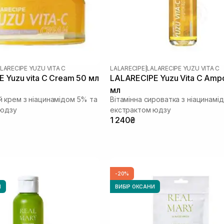
LARECIPE YUZU VITA C
LALARECIPE
|
LALARECIPE YUZU VITA C
 Yuzu vita C Cream 50 мл
LALARECIPE Yuzu Vita C Amp
мл
 крем з ніацинамідом 5% та
Вітамінна сироватка з ніацинамі
 юдзу
екстрактом юдзу
1 240₴
-20%
И
ВИБІР ОКСАНИ