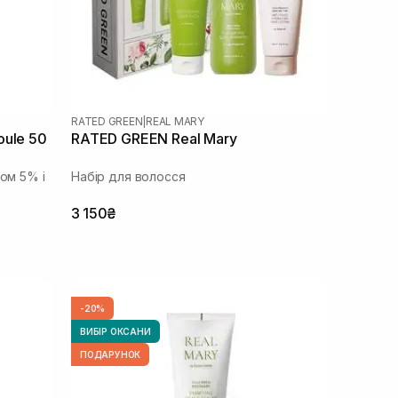
RATED GREEN
|
REAL MARY
oule 50
RATED GREEN Real Mary
дом 5% і
Набір для волосся
3 150₴
-20%
ВИБІР ОКСАНИ
ПОДАРУНОК