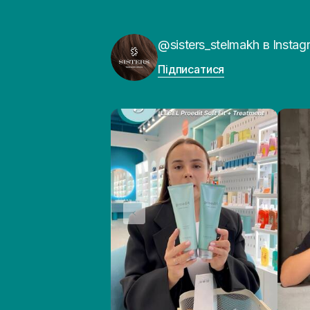
@sisters_stelmakh в Instag
Підписатися