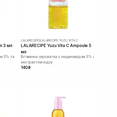
LALARECIPE
|
LALARECIPE YUZU VITA C
m 3 мл
LALARECIPE Yuzu Vita C Ampoule 5
мл
ом 5% та
Вітамінна сироватка з ніацинамідом 5% і
екстрактом юдзу
140₴