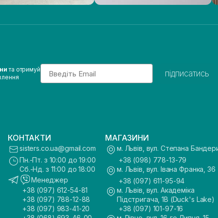
Email
ини
та отримуй
підписатись
влення
КОНТАКТИ
МАГАЗИНИ
sisters.co.ua@gmail.com
м. Львів, вул. Степана Бандер
Пн.-Пт. з 10:00 до 19:00
+38 (098) 778-13-79
Сб.-Нд. з 11:00 до 18:00
м. Львів, вул. Івана Франка, 36
Менеджер
+38 (097) 611-95-94
+38 (097) 612-54-81
м. Львів, вул. Академіка
+38 (097) 788-12-88
Підстригача, 1В (Duck's Lake)
+38 (097) 983-41-20
+38 (097) 101-97-16
+38 (068) 693-46-00
м. Рівне, вул. 16-го Липня, 15