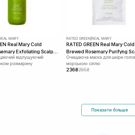
REAL MARY
RATED GREEN
|
REAL MARY
N Real Mary Cold
RATED GREEN Real Mary Cold
emary Exfoliating Scalp
Brewed Rosemary Purifyng Sc
щаючий відлущуючий
Очищаюча маска для шкіри голов
00 мл
Scaler 50 мл
оком розмарину
морською сіллю
236₴
295₴
Показати більше