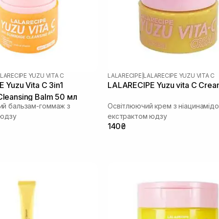
LARECIPE YUZU VITA C
LALARECIPE
|
LALARECIPE YUZU VITA C
 Yuzu Vita C 3in1
LALARECIPE Yuzu vita C Crea
eansing Balm 50 мл
й бальзам-гоммаж з
Освітлюючий крем з ніацинамід
 юдзу
екстрактом юдзу
140₴