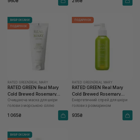
960₴
295₴
ВИБІР ОКСАНИ
ПОДАРУНОК
ПОДАРУНОК
RATED GREEN
|
REAL MARY
RATED GREEN
|
REAL MARY
RATED GREEN Real Mary
RATED GREEN Real Mary
Cold Brewed Rosemary
Cold Brewed Rosemary
Очищаюча маска для шкіри
Енергетичний спрей для шкіри
Purifyng Scalp Scaler 200
Energizing Scalp Spray 120
голови з морською сіллю
голови з розмарином
мл
мл
1 065₴
935₴
ВИБІР ОКСАНИ