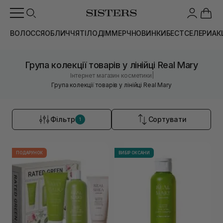
ВОЛОССЯ
ОБЛИЧЧЯ
ТІЛО
ДІМ
МЕРЧ
НОВИНКИ
БЕСТСЕЛЕРИ
АК
Група колекції товарів у лінійці Real Mary
|
Інтернет магазин косметики
Група колекції товарів у лінійці Real Mary
Фільтр
Сортувати
1
ПОДАРУНОК
ВИБІР ОКСАНИ