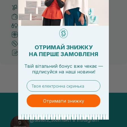
Безкоштовна доставка від 3000 UAH
Безпечні способи оплати
Тільки оригінальна косметика
Система бонусів та лояльності
Кращі ціни та топ товари
ОТРИМАЙ ЗНИЖКУ
Рекомендації від косметологів
НА ПЕРШЕ ЗАМОВЛЕНЯ
Твій вітальний бонус вже чекає —
підписуйся
на
наші новини!
email
Отримати знижку
@sisters_stelmakh в Instagram