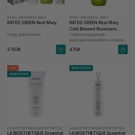
RATED GREEN
|
REAL MARY
RATED GREEN
|
REAL MARY
RATED GREEN Real Mary
RATED GREEN Real Mary
Cold Brewed Rosemary
Набір для волосся
Глибокоочищаючий
Exfoliating Scalp Shampoo
відлущуючий шампунь з соком
100 мл
розмарину
3 150₴
475₴
-20%
ВИБІР ОКСАНИ
ВИБІР ОКСАНИ
LA BIOSTHETIQUE
|
LA BIOSTHETIQUE ESSENTIEL
LA BIOSTHETIQUE
|
LA BIOSTHETIQUE ESSENTIEL
LA BIOSTHETIQUE Essentiel
LA BIOSTHETIQUE Essentiel