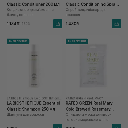
Classic Conditioner 200 мл
Classic Conditioning Spray
Кондиціонер для м'якості та
Спрей-кондиціонер для
250 мл
блиску волосся
волосся
1 184₴
1 480₴
1 480₴
ВИБІР ОКСАНИ
ВИБІР ОКСАНИ
LA BIOSTHETIQUE
|
LA BIOSTHETIQUE ESSENTIEL
RATED GREEN
|
REAL MARY
LA BIOSTHETIQUE Essentiel
RATED GREEN Real Mary
Classic Shampoo 250 мл
Cold Brewed Rosemary
Шампунь для волосся
Очищаюча маска для шкіри
Purifyng Scalp Scaler 50 мл
голови з морською сіллю