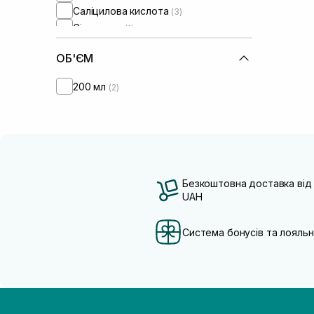
Саліцилова кислота
(3)
Сік кокосу
(1)
ОБ'ЄМ
200 мл
(2)
Безкоштовна доставка від
UAH
Система бонусів та лояльн