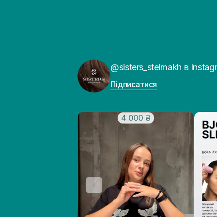
@sisters_stelmakh в Instag
Підписатися