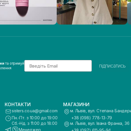
Email
ини
та отримуй
підписатись
влення
КОНТАКТИ
МАГАЗИНИ
sisters.co.ua@gmail.com
м. Львів, вул. Степана Бандер
Пн.-Пт. з 10:00 до 19:00
+38 (098) 778-13-79
Сб.-Нд. з 11:00 до 18:00
м. Львів, вул. Івана Франка, 36
Менеджер
+38 (097) 611-95-94