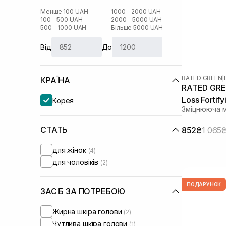
Менше 100 UAH
1000 – 2000 UAH
100 – 500 UAH
2000 – 5000 UAH
500 – 1000 UAH
Більше 5000 UAH
Від
До
RATED GREEN
|
КРАЇНА
RATED GREE
Loss Fortif
Корея
Зміцнююча м
СТАТЬ
852₴
1 065
для жінок
(4)
для чоловіків
(2)
ПОДАРУНОК
ЗАСІБ ЗА ПОТРЕБОЮ
Жирна шкіра голови
(2)
Чутлива шкіра голови
(1)