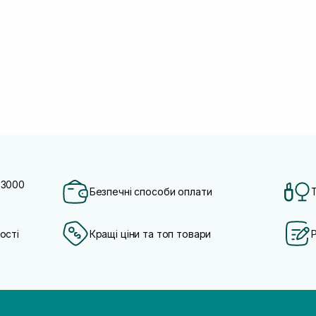
 3000
Безпечні способи оплати
ості
Кращі ціни та топ товари