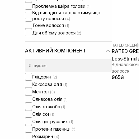
Проблемна шкіра голови
(1)
Від випадіння та для стимуляції
росту волосся
(4)
Тонке волосся
(1)
Для обʼєму волосся
(2)
RATED GREEN
|
АКТИВНИЙ КОМПОНЕНТ
RATED GREE
Loss Stimul
Відновлюючи
волосся
Гліцерин
965₴
(2)
Кокосова олія
(1)
Ментол
(3)
Оливкова олія
(1)
Олія жожоба
(1)
Олія сої
(1)
Олія цитрусових
(1)
Протеїни пшениці
(1)
Розмарин
(4)