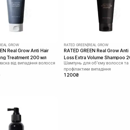
REAL GROW
RATED GREEN
|
REAL GROW
N Real Grow Anti Hair
RATED GREEN Real Grow Anti 
ying Treatment 200 мл
Loss Extra Volume Shampoo 
аска від випадіння волосся
Шампунь для об’єму волосся та
профілактики випадіння
₴
1 200₴