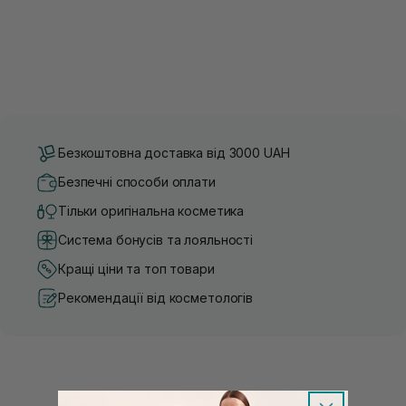
Безкоштовна доставка від 3000 UAH
Безпечні способи оплати
Тільки оригінальна косметика
Система бонусів та лояльності
Кращі ціни та топ товари
Рекомендації від косметологів