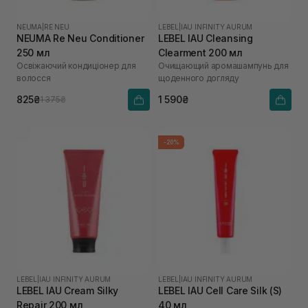
NEUMA
|
RE NEU
LEBEL
|
IAU INFINITY AURUM
NEUMA Re Neu Conditioner
LEBEL IAU Cleansing
250 мл
Clearment 200 мл
Освіжаючий кондиціонер для
Очищающий аромашампунь для
волосся
щоденного догляду
825₴
1 590₴
1 375₴
-20%
LEBEL
|
IAU INFINITY AURUM
LEBEL
|
IAU INFINITY AURUM
LEBEL IAU Cream Silky
LEBEL IAU Cell Care Silk (S)
Repair 200 мл
40 мл