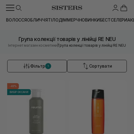
ВОЛОССЯ
ОБЛИЧЧЯ
ТІЛО
ДІМ
МЕРЧ
НОВИНКИ
БЕСТСЕЛЕРИ
АК
Група колекції товарів у лінійці RE NEU
|
Інтернет магазин косметики
Група колекції товарів у лінійці RE NEU
Фільтр
Сортувати
1
-40%
ВИБІР ОКСАНИ