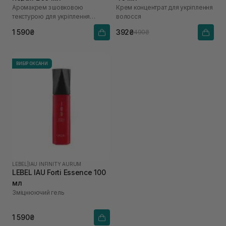
Аромакрем з шовковою
Крем концентрат для укріплення
текстурою для укріплення
волосся
волосся
1 590₴
392₴
490₴
ВИБІР ОКСАНИ
LEBEL
|
IAU INFINITY AURUM
LEBEL IAU Forti Essence 100
мл
Зміцнюючий гель
1 590₴