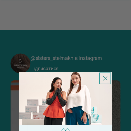
@sisters_stelmakh в Instagram
Підписатися