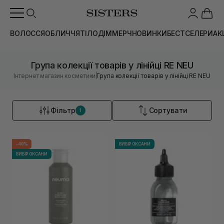
ВОЛОССЯ
ОБЛИЧЧЯ
ТІЛО
ДІМ
МЕРЧ
НОВИНКИ
БЕСТСЕЛЕРИ
АК
Група колекції товарів у лінійці RE NEU
|
Інтернет магазин косметики
Група колекції товарів у лінійці RE NEU
Фільтр
Сортувати
1
-40%
ВИБІР ОКСАНИ
ВИБІР ОКСАНИ