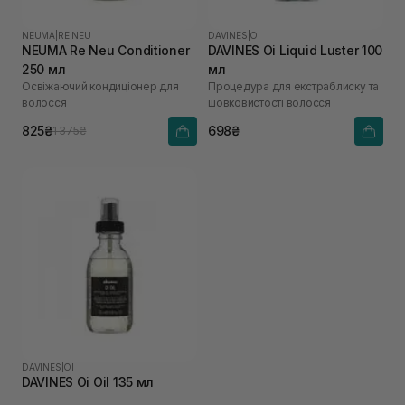
NEUMA
|
RE NEU
DAVINES
|
OI
NEUMA Re Neu Conditioner
DAVINES Oi Liquid Luster 100
250 мл
мл
Освіжаючий кондиціонер для
Процедура для екстраблиску та
волосся
шовковистості волосся
825₴
698₴
1 375₴
DAVINES
|
OI
DAVINES Oi Oil 135 мл