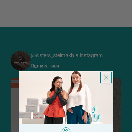
@sisters_stelmakh в Instagram
Підписатися