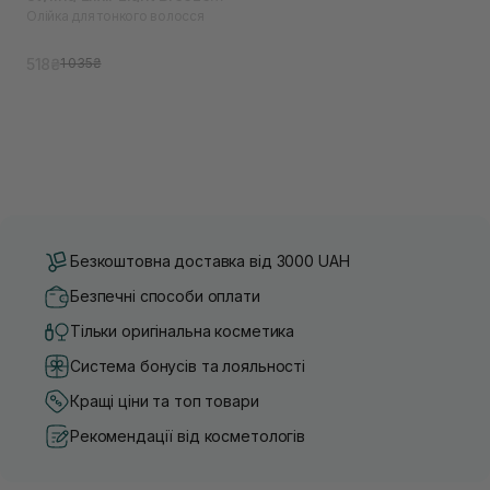
Олійка для тонкого волосся
Scent 60 мл
518₴
1 035₴
Безкоштовна доставка від 3000 UAH
Безпечні способи оплати
Тільки оригінальна косметика
Система бонусів та лояльності
Кращі ціни та топ товари
Рекомендації від косметологів