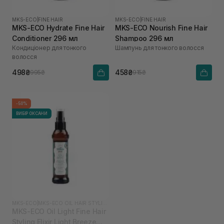
MKS-ECO
|
FINE HAIR
MKS-ECO
|
FINE HAIR
MKS-ECO Hydrate Fine Hair
MKS-ECO Nourish Fine Hair
Conditioner 296 мл
Shampoo 296 мл
Кондиціонер для тонкого
Шампунь для тонкого волосся
волосся
498₴
458₴
995₴
915₴
-50%
ВИБІР ОКСАНИ
MKS-ECO
|
MKS-ECO OIL HAIR STYLING ELIXIR
MKS-ECO Oil Light Fine Hair
Styling Elixir Light Breeze