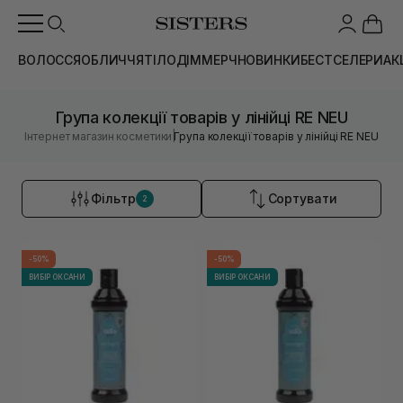
ВОЛОССЯ
ОБЛИЧЧЯ
ТІЛО
ДІМ
МЕРЧ
НОВИНКИ
БЕСТСЕЛЕРИ
АК
Група колекції товарів у лінійці RE NEU
|
Інтернет магазин косметики
Група колекції товарів у лінійці RE NEU
Фільтр
Сортувати
2
-50%
-50%
ВИБІР ОКСАНИ
ВИБІР ОКСАНИ