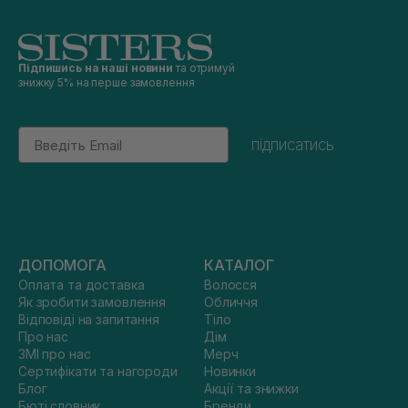
Підпишись на наші новини
та отримуй
знижку 5% на перше замовлення
Email
підписатись
ДОПОМОГА
КАТАЛОГ
Оплата та доставка
Волосся
Як зробити замовлення
Обличчя
Відповіді на запитання
Тіло
Про нас
Дім
ЗМІ про нас
Мерч
Сертифікати та нагороди
Новинки
Блог
Акції та знижки
Бюті словник
Бренди