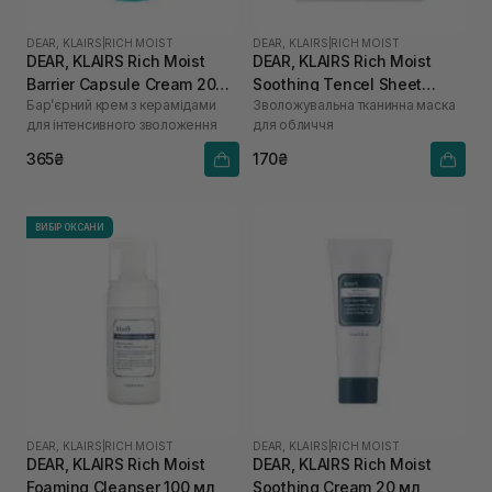
DEAR, KLAIRS
|
RICH MOIST
DEAR, KLAIRS
|
RICH MOIST
DEAR, KLAIRS Rich Moist
DEAR, KLAIRS Rich Moist
Barrier Capsule Cream 20
Soothing Tencel Sheet
Бар’єрний крем з керамідами
Зволожувальна тканинна маска
мл
Mask 1 шт
для інтенсивного зволоження
для обличчя
365₴
170₴
ВИБІР ОКСАНИ
DEAR, KLAIRS
|
RICH MOIST
DEAR, KLAIRS
|
RICH MOIST
DEAR, KLAIRS Rich Moist
DEAR, KLAIRS Rich Moist
Foaming Cleanser 100 мл
Soothing Cream 20 мл