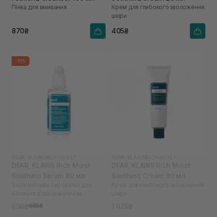
Пінка для вмивання
Крем для глибокого зволоження
шкіри
870₴
405₴
-10%
DEAR, KLAIRS
|
RICH MOIST
DEAR, KLAIRS
|
RICH MOIST
DEAR, KLAIRS Rich Moist
DEAR, KLAIRS Rich Moist
Soothing Serum 80 мл
Soothing Cream 80 мл
Заспокійлива сироватка для
Крем для глибокого зволоження
обличчя зі зволожуючим
шкіри
ефектом
896₴
1 025₴
995₴