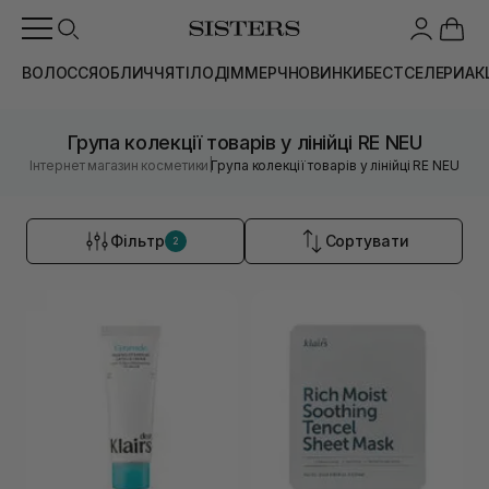
ВОЛОССЯ
ОБЛИЧЧЯ
ТІЛО
ДІМ
МЕРЧ
НОВИНКИ
БЕСТСЕЛЕРИ
АК
Група колекції товарів у лінійці RE NEU
|
Інтернет магазин косметики
Група колекції товарів у лінійці RE NEU
Фільтр
Сортувати
2