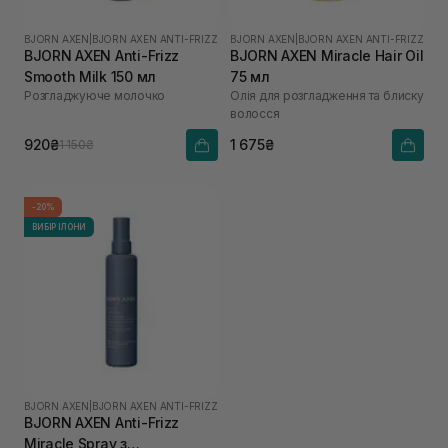
BJORN AXEN
|
BJORN AXEN ANTI-FRIZZ
BJORN AXEN
|
BJORN AXEN ANTI-FRIZZ
BJORN AXEN Anti-Frizz
BJORN AXEN Miracle Hair Oil
Smooth Milk 150 мл
75 мл
Розгладжуюче молочко
Oлія для розгладження та блиску
волосся
920₴
1 675₴
1 150₴
-20%
ВИБІР ІЛОНИ
BJORN AXEN
|
BJORN AXEN ANTI-FRIZZ
BJORN AXEN Anti-Frizz
Miracle Spray з