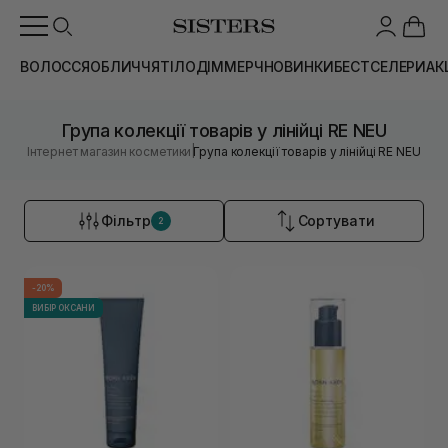
ВОЛОССЯ
ОБЛИЧЧЯ
ТІЛО
ДІМ
МЕРЧ
НОВИНКИ
БЕСТСЕЛЕРИ
АК
Група колекції товарів у лінійці RE NEU
|
Інтернет магазин косметики
Група колекції товарів у лінійці RE NEU
Фільтр
Сортувати
2
-20%
ВИБІР ОКСАНИ