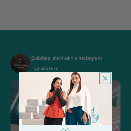
@sisters_stelmakh в Instagram
Підписатися