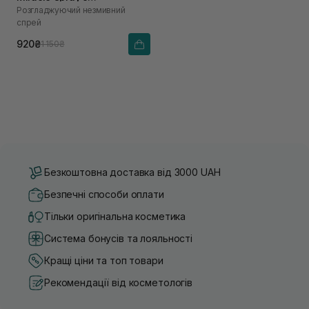
Розгладжуючий незмивний
термозахистом до 220°C
спрей
для всіх типів волосся 150
мл
920₴
1 150₴
Безкоштовна доставка від 3000 UAH
Безпечні способи оплати
Тільки оригінальна косметика
Система бонусів та лояльності
Кращі ціни та топ товари
Рекомендації від косметологів