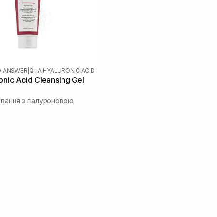
D ANSWER
|
Q+A HYALURONIC ACID
nic Acid Cleansing Gel
ивання з гіалуроновою