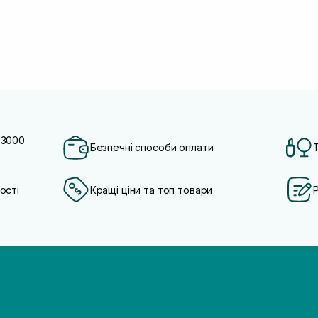
 3000
Безпечні способи оплати
ості
Кращі ціни та топ товари