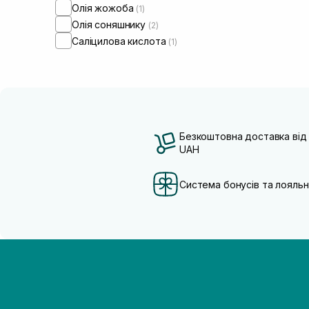
Олія жожоба
(1)
Олія соняшнику
(2)
Саліцилова кислота
(1)
Безкоштовна доставка від
UAH
Система бонусів та лояльн