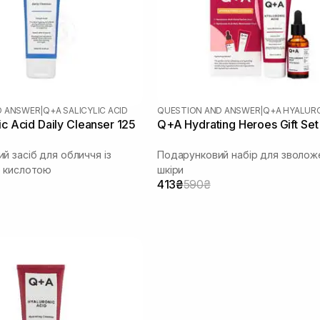
D ANSWER
|
Q+A SALICYLIC ACID
QUESTION AND ANSWER
|
Q+A HYALURO
ic Acid Daily Cleanser 125
Q+A Hydrating Heroes Gift Set
й засіб для обличчя із
Подарунковий набір для зволож
ю кислотою
шкіри
413₴
590₴