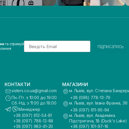
Email
ини
та отримуй
підписатись
влення
КОНТАКТИ
МАГАЗИНИ
sisters.co.ua@gmail.com
м. Львів, вул. Степана Бандер
Пн.-Пт. з 10:00 до 19:00
+38 (098) 778-13-79
Сб.-Нд. з 11:00 до 18:00
м. Львів, вул. Івана Франка, 36
Менеджер
+38 (097) 611-95-94
+38 (097) 612-54-81
м. Львів, вул. Академіка
+38 (097) 788-12-88
Підстригача, 1В (Duck's Lake)
+38 (097) 983-41-20
+38 (097) 101-97-16