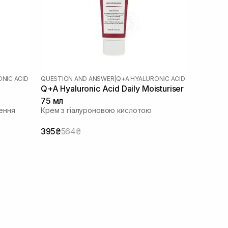
NIC ACID
QUESTION AND ANSWER
|
Q+A HYALURONIC ACID
Q+A Hyaluronic Acid Daily Moisturiser
75 мл
ення
Крем з гіалуроновою кислотою
395₴
564₴