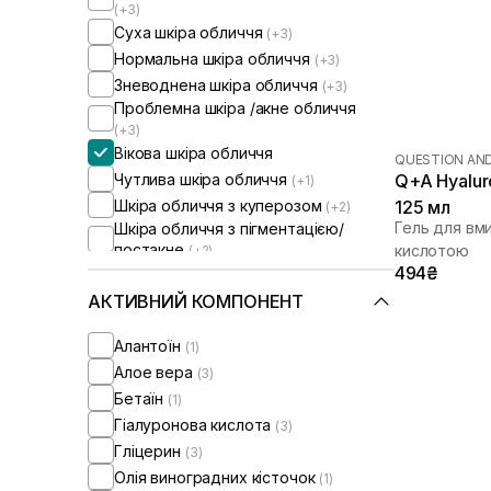
(+3)
Суха шкіра обличчя
(+3)
Нормальна шкіра обличчя
(+3)
Зневоднена шкіра обличчя
(+3)
Проблемна шкіра /акне обличчя
(+3)
Вікова шкіра обличчя
QUESTION AN
Чутлива шкіра обличчя
Q+A Hyaluro
(+1)
Шкіра обличчя з куперозом
125 мл
(+2)
Гель для вм
Шкіра обличчя з пігментацією/
постакне
кислотою
(+2)
Шкіра обличчя з розширеними
494₴
порами
(+2)
АКТИВНИЙ КОМПОНЕНТ
Шкіра обличчя з порушеним
барʼєром
(+2)
Алантоїн
(1)
Шкіра обличчя з порушеним
Алое вера
(3)
мікробіомом
(+2)
Суха/зневоднена шкіра тіла
Бетаїн
(1)
(+2)
Чутлива шкіра тіла
Гіалуронова кислота
(+2)
(3)
Проблемна шкіра тіла
Гліцерин
(3)
(+3)
Олія виноградних кісточок
(1)