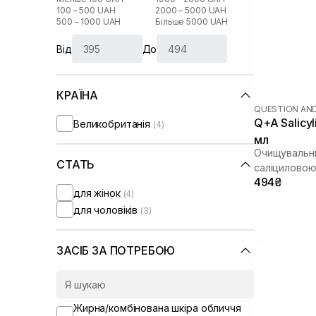
100 – 500 UAH
2000 – 5000 UAH
500 – 1000 UAH
Більше 5000 UAH
Від
До
КРАЇНА
QUESTION AN
Q+A Salicyl
Великобританія
(4)
мл
Очищувальни
СТАТЬ
саліцилово
494₴
для жінок
(4)
для чоловіків
(3)
ЗАСІБ ЗА ПОТРЕБОЮ
Жирна/комбінована шкіра обличчя