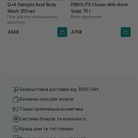
Q+A Salicylic Acid Body
PEROLITE Clozac Anti-Acne
Wash 250 мл
Soap 75 г
Гель для тіла з саліциловою
Мило проти акне
кислотою
464₴
470₴
Безкоштовна доставка від 3000 UAH
Безпечні способи оплати
Тільки оригінальна косметика
Система бонусів та лояльності
Кращі ціни та топ товари