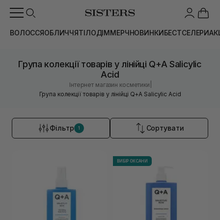
ВОЛОССЯ
ОБЛИЧЧЯ
ТІЛО
ДІМ
МЕРЧ
НОВИНКИ
БЕСТСЕЛЕРИ
АК
Група колекції товарів у лінійці Q+A Salicylic
Acid
|
Інтернет магазин косметики
Група колекції товарів у лінійці Q+A Salicylic Acid
Фільтр
Сортувати
1
ВИБІР ОКСАНИ