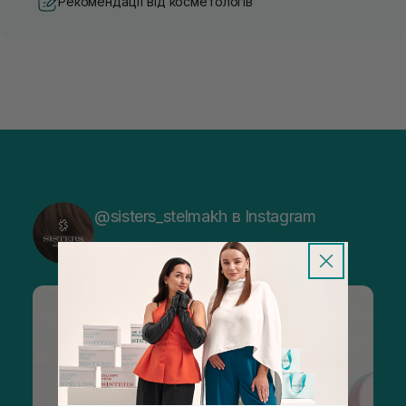
Рекомендації від косметологів
@sisters_stelmakh в Instagram
Підписатися