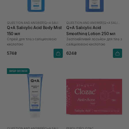
QUESTION AND ANSWER
|
Q+A SALICYLIC ACID
QUESTION AND ANSWER
|
Q+A SALICYLIC ACID
Q+A Salicylic Acid Body Mist
Q+A Salicylic Acid
150 мл
Smoothing Lotion 250 мл
Спрей для тіла з саліциловою
Заспокійливий лосьйон для тіла з
кислотою
саліциловою кислотою
574₴
624₴
ВИБІР ОКСАНИ
QUESTION AND ANSWER
|
Q+A SALICYLIC ACID
PEROLITE
|
CLOZAC