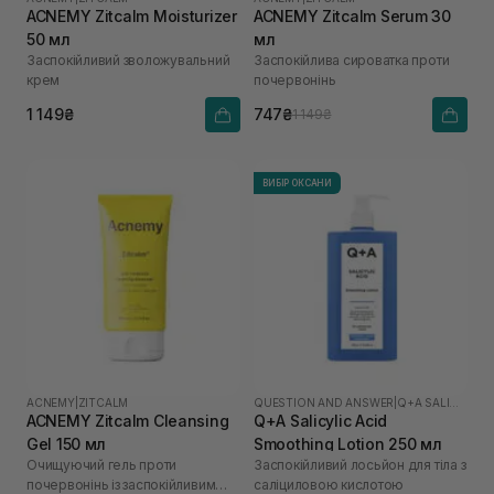
ACNEMY Zitcalm Moisturizer
ACNEMY Zitcalm Serum 30
50 мл
мл
Заспокійливий зволожувальний
Заспокійлива сироватка проти
крем
почервонінь
1 149₴
747₴
1 149₴
ВИБІР ОКСАНИ
ACNEMY
|
ZITCALM
QUESTION AND ANSWER
|
Q+A SALICYLIC ACID
ACNEMY Zitcalm Cleansing
Q+A Salicylic Acid
Gel 150 мл
Smoothing Lotion 250 мл
Очищуючий гель проти
Заспокійливий лосьйон для тіла з
почервонінь із заспокійливим
саліциловою кислотою