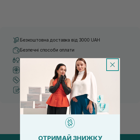
Безкоштовна доставка від 3000 UAH
Безпечні способи оплати
Тільки оригінальна косметика
Система бонусів та лояльності
Кращі ціни та топ товари
Рекомендації від косметологів
ОТРИМАЙ ЗНИЖКУ