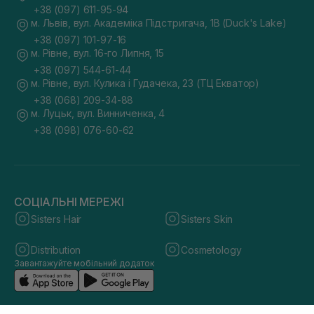
+38 (097) 611-95-94
м. Львів, вул. Академіка Підстригача, 1В (Duck's Lake)
+38 (097) 101-97-16
м. Рівне, вул. 16-го Липня, 15
+38 (097) 544-61-44
м. Рівне, вул. Кулика і Гудачека, 23 (ТЦ Екватор)
+38 (068) 209-34-88
м. Луцьк, вул. Винниченка, 4
+38 (098) 076-60-62
СОЦІАЛЬНІ МЕРЕЖІ
Sisters Hair
Sisters Skin
Distribution
Cosmetology
Завантажуйте мобільний додаток