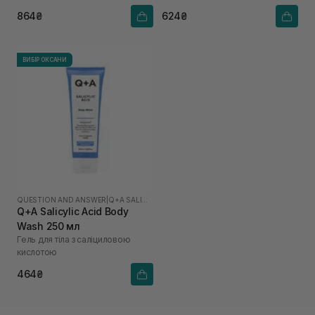
ефектом
864₴
624₴
ВИБІР ОКСАНИ
QUESTION AND ANSWER
|
Q+A SALICYLIC ACID
Q+A Salicylic Acid Body
Wash 250 мл
Гель для тіла з саліциловою
кислотою
464₴