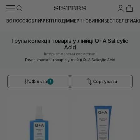
ВОЛОССЯ
ОБЛИЧЧЯ
ТІЛО
ДІМ
МЕРЧ
НОВИНКИ
БЕСТСЕЛЕРИ
АК
Група колекції товарів у лінійці Q+A Salicylic
Acid
|
Інтернет магазин косметики
Група колекції товарів у лінійці Q+A Salicylic Acid
Фільтр
Сортувати
1