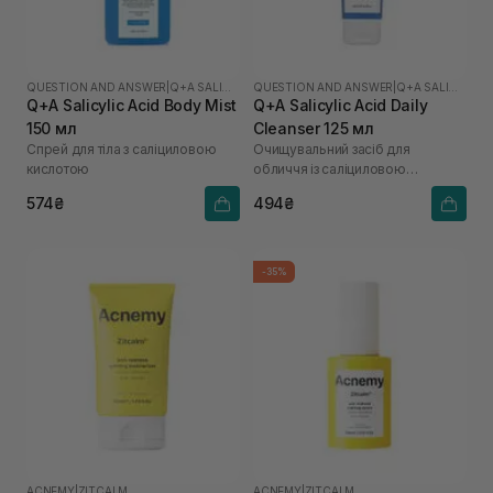
QUESTION AND ANSWER
|
Q+A SALICYLIC ACID
QUESTION AND ANSWER
|
Q+A SALICYLIC ACID
Q+A Salicylic Acid Body Mist
Q+A Salicylic Acid Daily
150 мл
Cleanser 125 мл
Спрей для тіла з саліциловою
Очищувальний засіб для
кислотою
обличчя із саліциловою
кислотою
574₴
494₴
-35%
ACNEMY
|
ZITCALM
ACNEMY
|
ZITCALM