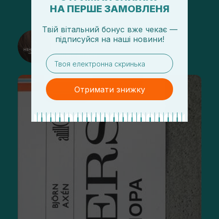
НА ПЕРШЕ ЗАМОВЛЕНЯ
Твій вітальний бонус вже чекає —
@sisters_stelmakh в Instagram
підписуйся
на
наші новини!
Підписатися
email
Отримати знижку