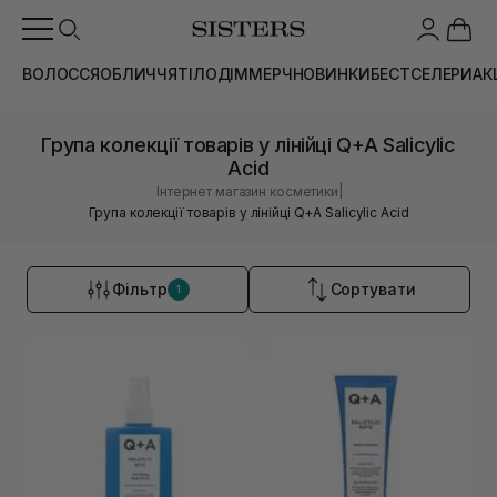
ВОЛОССЯ
ОБЛИЧЧЯ
ТІЛО
ДІМ
МЕРЧ
НОВИНКИ
БЕСТСЕЛЕРИ
АК
Група колекції товарів у лінійці Q+A Salicylic
Acid
|
Інтернет магазин косметики
Група колекції товарів у лінійці Q+A Salicylic Acid
Фільтр
Сортувати
1