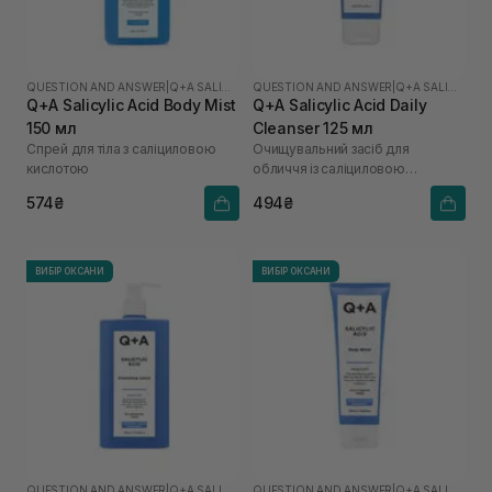
QUESTION AND ANSWER
|
Q+A SALICYLIC ACID
QUESTION AND ANSWER
|
Q+A SALICYLIC ACID
Q+A Salicylic Acid Body Mist
Q+A Salicylic Acid Daily
150 мл
Cleanser 125 мл
Спрей для тіла з саліциловою
Очищувальний засіб для
кислотою
обличчя із саліциловою
кислотою
574₴
494₴
ВИБІР ОКСАНИ
ВИБІР ОКСАНИ
QUESTION AND ANSWER
|
Q+A SALICYLIC ACID
QUESTION AND ANSWER
|
Q+A SALICYLIC ACID