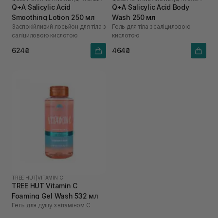
Q+A Salicylic Acid
Q+A Salicylic Acid Body
Smoothing Lotion 250 мл
Wash 250 мл
Заспокійливий лосьйон для тіла з
Гель для тіла з саліциловою
саліциловою кислотою
кислотою
624₴
464₴
TREE HUT
|
VITAMIN C
TREE HUT Vitamin C
Foaming Gel Wash 532 мл
Гель для душу з вітаміном С