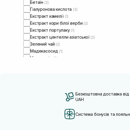
Бетаїн
(2)
Гіалуронова кислота
(3)
Екстракт камелії
(1)
Екстракт кори білої верби
(2)
Екстракт портулаку
(1)
Екстракт центелли азіатської
(2)
Зелений чай
(2)
Мадекасосид
(1)
Ніацинамід
(1)
Саліцилова кислота
(5)
Безкоштовна доставка від
UAH
Система бонусів та лояльн