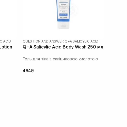
C ACID
QUESTION AND ANSWER
|
Q+A SALICYLIC ACID
Lotion
Q+A Salicylic Acid Body Wash 250 мл
з
Гель для тіла з саліциловою кислотою
464₴