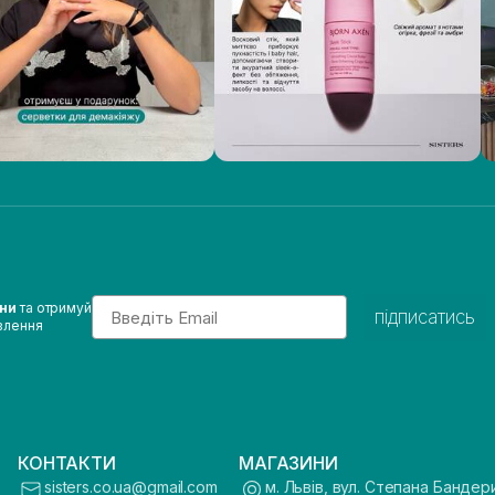
Email
ини
та отримуй
підписатись
влення
КОНТАКТИ
МАГАЗИНИ
sisters.co.ua@gmail.com
м. Львів, вул. Степана Бандер