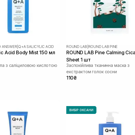
D ANSWER
|
Q+A SALICYLIC ACID
ROUND LAB
|
ROUND LAB PINE
ic Acid Body Mist 150 мл
ROUND LAB Pine Calming Cic
Sheet 1 шт
іла з саліциловою кислотою
Заспокійлива тканинна маска з
екстрактом голок сосни
110₴
ВИБІР ОКСАНИ