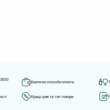
 3000
Безпечні способи оплати
ості
Кращі ціни та топ товари