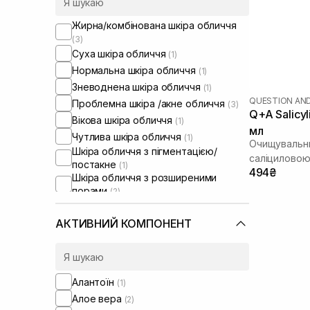
Жирна/комбінована шкіра обличчя
(3)
Суха шкіра обличчя
(1)
Нормальна шкіра обличчя
(1)
Зневоднена шкіра обличчя
(1)
QUESTION AN
Проблемна шкіра /акне обличчя
(3)
Q+A Salicyl
Вікова шкіра обличчя
(1)
мл
Чутлива шкіра обличчя
(1)
Очищувальни
Шкіра обличчя з пігментацією/
саліцилово
постакне
(1)
494₴
Шкіра обличчя з розширеними
порами
(2)
Проблемна шкіра тіла
(3)
АКТИВНИЙ КОМПОНЕНТ
Алантоїн
(1)
Алое вера
(2)