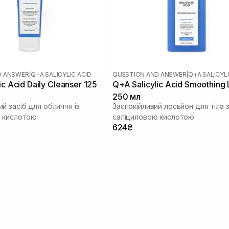
D ANSWER
|
Q+A SALICYLIC ACID
QUESTION AND ANSWER
|
Q+A SALICYLI
ic Acid Daily Cleanser 125
Q+A Salicylic Acid Smoothing 
250 мл
й засіб для обличчя із
Заспокійливий лосьйон для тіла 
ю кислотою
саліциловою кислотою
624₴