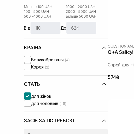
Менше 100 UAH
1000 – 2000 UAH
100 – 500 UAH
2000 – 5000 UAH
500 – 1000 UAH
Більше 5000 UAH
Від
До
QUESTION AN
КРАЇНА
Q+A Salicyl
Великобританія
(4)
Спрей для т
Корея
(2)
574₴
СТАТЬ
для жінок
для чоловіків
(+5)
ЗАСІБ ЗА ПОТРЕБОЮ