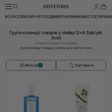
ВОЛОССЯ
ОБЛИЧЧЯ
ТІЛО
ДІМ
МЕРЧ
НОВИНКИ
БЕСТСЕЛЕРИ
АК
Група колекції товарів у лінійці Q+A Salicylic
Acid
|
Інтернет магазин косметики
Група колекції товарів у лінійці Q+A Salicylic Acid
Фільтр
Сортувати
1