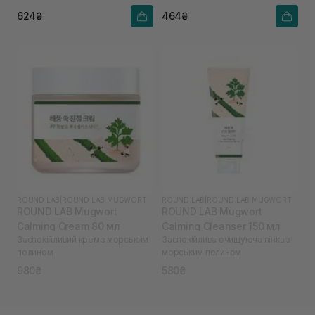
624₴
464₴
ROUND LAB
|
ROUND LAB MUGWORT
ROUND LAB
|
ROUND LAB MUGWORT
ROUND LAB Mugwort
ROUND LAB Mugwort
Calming Cream 80 мл
Calming Cleanser 150 мл
Заспокійливий крем з морським
Заспокійлива очищуюча пінка з
полином
морським полином
980₴
580₴