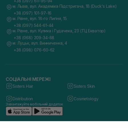
+38 (097) 611-95-94
м. Львів, вул. Академіка Підстригача, 1В (Duck's Lake)
+38 (097) 101-97-16
м. Рівне, вул. 16-го Липня, 15
+38 (097) 544-61-44
м. Рівне, вул. Кулика і Гудачека, 23 (ТЦ Екватор)
+38 (068) 209-34-88
м. Луцьк, вул. Винниченка, 4
+38 (098) 076-60-62
СОЦІАЛЬНІ МЕРЕЖІ
Sisters Hair
Sisters Skin
Distribution
Cosmetology
Завантажуйте мобільний додаток