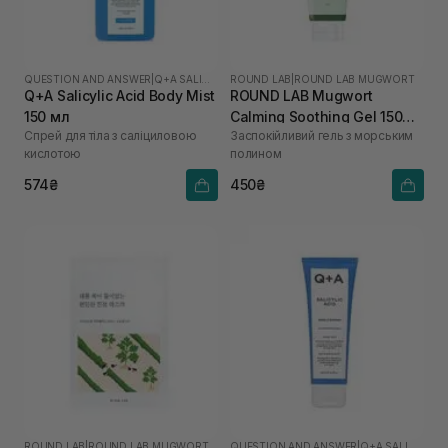
QUESTION AND ANSWER
|
Q+A SALICYLIC ACID
ROUND LAB
|
ROUND LAB MUGWORT
Q+A Salicylic Acid Body Mist
ROUND LAB Mugwort
150 мл
Calming Soothing Gel 150
Спрей для тіла з саліциловою
Заспокійливий гель з морським
мл
кислотою
полином
574₴
450₴
ROUND LAB
|
ROUND LAB MUGWORT
QUESTION AND ANSWER
|
Q+A SALICYLIC ACID