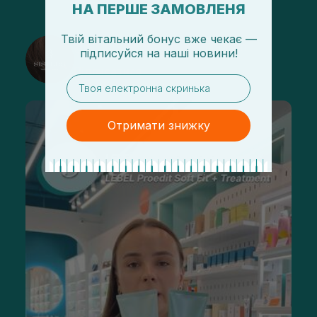
НА ПЕРШЕ ЗАМОВЛЕНЯ
Твій вітальний бонус вже чекає —
@sisters_stelmakh в Instagram
підписуйся
на
наші новини!
Підписатися
email
Отримати знижку