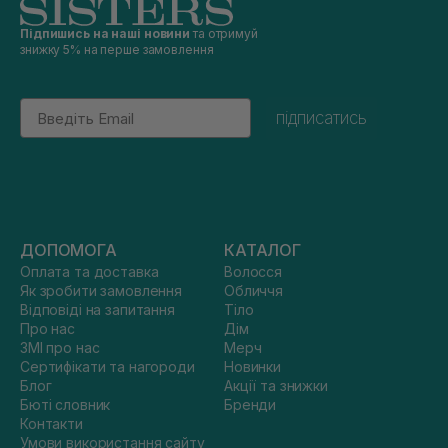
Підпишись на наші новини
та отримуй
знижку 5% на перше замовлення
Email
підписатись
ДОПОМОГА
КАТАЛОГ
Оплата та доставка
Волосся
Як зробити замовлення
Обличчя
Відповіді на запитання
Тіло
Про нас
Дім
ЗМІ про нас
Мерч
Сертифікати та нагороди
Новинки
Блог
Акції та знижки
Бюті словник
Бренди
Контакти
Умови використання сайту