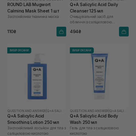
ROUND LAB Mugwort
Q+A Salicylic Acid Daily
Calming Mask Sheet 1 шт
Cleanser 125 мл
Заспокійлива тканинна маска
Очищувальний засіб для
обличчя із саліциловою
кислотою
110₴
494₴
ВИБІР ОКСАНИ
ВИБІР ОКСАНИ
QUESTION AND ANSWER
|
Q+A SALICYLIC ACID
QUESTION AND ANSWER
|
Q+A SALICYLIC ACID
Q+A Salicylic Acid
Q+A Salicylic Acid Body
Smoothing Lotion 250 мл
Wash 250 мл
Заспокійливий лосьйон для тіла з
Гель для тіла з саліциловою
саліциловою кислотою
кислотою