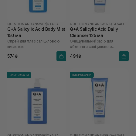
QUESTION AND ANSWER
|
Q+A SALICYLIC ACID
QUESTION AND ANSWER
|
Q+A SALICYLIC ACID
Q+A Salicylic Acid Body Mist
Q+A Salicylic Acid Daily
150 мл
Cleanser 125 мл
Спрей для тіла з саліциловою
Очищувальний засіб для
кислотою
обличчя із саліциловою
кислотою
574₴
494₴
ВИБІР ОКСАНИ
ВИБІР ОКСАНИ
QUESTION AND ANSWER
|
Q+A SALICYLIC ACID
QUESTION AND ANSWER
|
Q+A SALICYLIC ACID