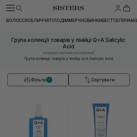
ВОЛОССЯ
ОБЛИЧЧЯ
ТІЛО
ДІМ
МЕРЧ
НОВИНКИ
БЕСТСЕЛЕРИ
АК
Група колекції товарів у лінійці Q+A Salicylic
Acid
|
Інтернет магазин косметики
Група колекції товарів у лінійці Q+A Salicylic Acid
Фільтр
Сортувати
1