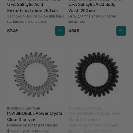
Q+A Salicylic Acid
Q+A Salicylic Acid Body
Smoothing Lotion 250 мл
Wash 250 мл
Заспокійливий лосьйон для тіла з
Гель для тіла з саліциловою
саліциловою кислотою
кислотою
624₴
464₴
INVISIBOBBLE
|
POWER
INVISIBOBBLE
|
POWER
INVISIBOBBLE Power Crystal
INVISIBOBBLE Power True
Clear 3 штуки
Black 3 штуки
Резинка-браслет для сильної
Резинка-браслет для сильної
фіксації густого волосся
фіксації густого волосся