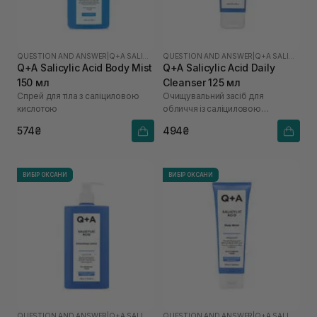
QUESTION AND ANSWER
|
Q+A SALICYLIC ACID
QUESTION AND ANSWER
|
Q+A SALICYLIC ACID
Q+A Salicylic Acid Body Mist
Q+A Salicylic Acid Daily
150 мл
Cleanser 125 мл
Спрей для тіла з саліциловою
Очищувальний засіб для
кислотою
обличчя із саліциловою
кислотою
574₴
494₴
ВИБІР ОКСАНИ
ВИБІР ОКСАНИ
QUESTION AND ANSWER
|
Q+A SALICYLIC ACID
QUESTION AND ANSWER
|
Q+A SALICYLIC ACID