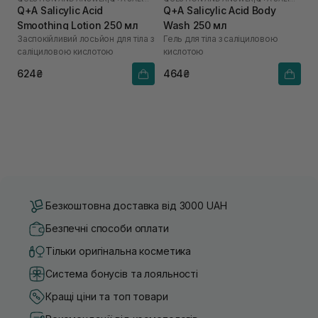
Q+A Salicylic Acid
Q+A Salicylic Acid Body
Smoothing Lotion 250 мл
Wash 250 мл
Заспокійливий лосьйон для тіла з
Гель для тіла з саліциловою
саліциловою кислотою
кислотою
624₴
464₴
Безкоштовна доставка від 3000 UAH
Безпечні способи оплати
Тільки оригінальна косметика
Система бонусів та лояльності
Кращі ціни та топ товари