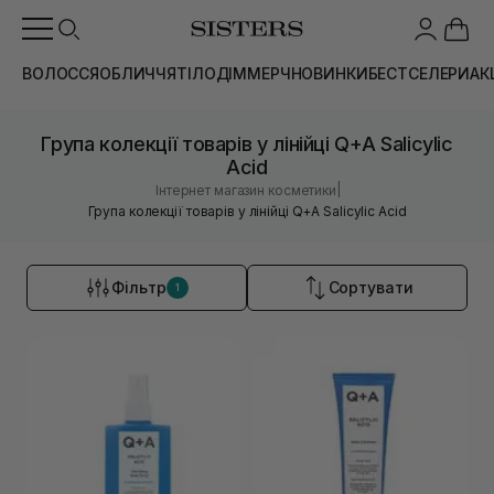
ВОЛОССЯ
ОБЛИЧЧЯ
ТІЛО
ДІМ
МЕРЧ
НОВИНКИ
БЕСТСЕЛЕРИ
АК
Група колекції товарів у лінійці Q+A Salicylic
Acid
|
Інтернет магазин косметики
Група колекції товарів у лінійці Q+A Salicylic Acid
Фільтр
Сортувати
1