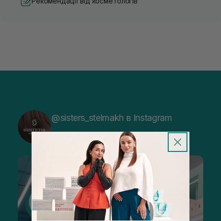
Рекомендації від косметологів
@sisters_stelmakh в Instagram
Підписатися