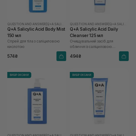
QUESTION AND ANSWER
|
Q+A SALICYLIC ACID
QUESTION AND ANSWER
|
Q+A SALICYLIC ACID
Q+A Salicylic Acid Body Mist
Q+A Salicylic Acid Daily
150 мл
Cleanser 125 мл
Спрей для тіла з саліциловою
Очищувальний засіб для
кислотою
обличчя із саліциловою
кислотою
574₴
494₴
ВИБІР ОКСАНИ
ВИБІР ОКСАНИ
QUESTION AND ANSWER
|
Q+A SALICYLIC ACID
QUESTION AND ANSWER
|
Q+A SALICYLIC ACID