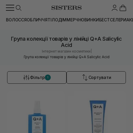
ВОЛОССЯ
ОБЛИЧЧЯ
ТІЛО
ДІМ
МЕРЧ
НОВИНКИ
БЕСТСЕЛЕРИ
АК
Група колекції товарів у лінійці Q+A Salicylic
Acid
|
Інтернет магазин косметики
Група колекції товарів у лінійці Q+A Salicylic Acid
Фільтр
Сортувати
1