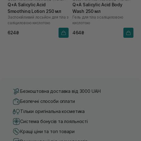
Q+A Salicylic Acid
Q+A Salicylic Acid Body
Smoothing Lotion 250 мл
Wash 250 мл
Заспокійливий лосьйон для тіла з
Гель для тіла з саліциловою
саліциловою кислотою
кислотою
624₴
464₴
Безкоштовна доставка від 3000 UAH
Безпечні способи оплати
Тільки оригінальна косметика
Система бонусів та лояльності
Кращі ціни та топ товари