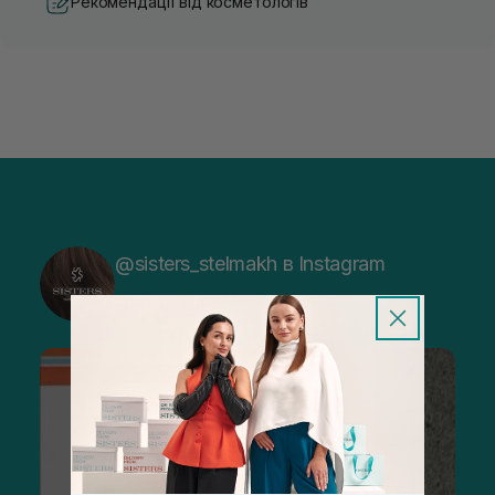
Рекомендації від косметологів
@sisters_stelmakh в Instagram
Підписатися