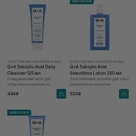
ВИБІР ОКСАНИ
QUESTION AND ANSWER
|
Q+A SALICYLIC ACID
QUESTION AND ANSWER
|
Q+A SALICYLIC ACID
Q+A Salicylic Acid Daily
Q+A Salicylic Acid
Cleanser 125 мл
Smoothing Lotion 250 мл
Очищувальний засіб для
Заспокійливий лосьйон для тіла з
обличчя із саліциловою
саліциловою кислотою
кислотою
494₴
624₴
ВИБІР ОКСАНИ