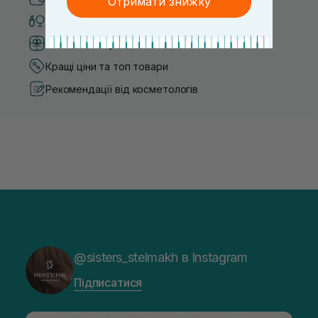
Отримати знижку
Тільки оригінальна косметика
Система бонусів та лояльності
Кращі ціни та топ товари
Рекомендації від косметологів
@sisters_stelmakh в Instagram
Підписатися