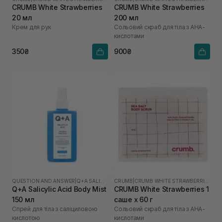
CRUMB White Strawberries
CRUMB White Strawberries
20 мл
200 мл
Крем для рук
Сольовий скраб для тіла з AHA-
кислотами
350₴
900₴
QUESTION AND ANSWER
|
Q+A SALICYLIC ACID
CRUMB
|
CRUMB WHITE STRAWBERRIES
Q+A Salicylic Acid Body Mist
CRUMB White Strawberries 1
150 мл
саше х 60 г
Спрей для тіла з саліциловою
Сольовий скраб для тіла з AHA-
кислотою
кислотами