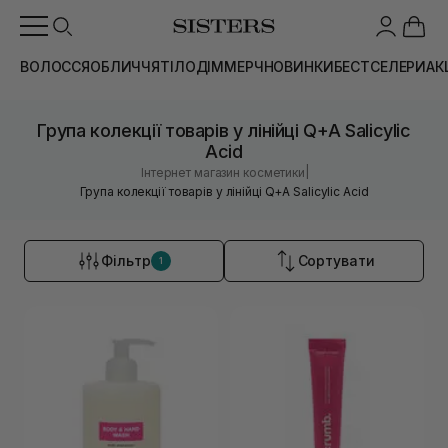
ВОЛОССЯ
ОБЛИЧЧЯ
ТІЛО
ДІМ
МЕРЧ
НОВИНКИ
БЕСТСЕЛЕРИ
АК
Група колекції товарів у лінійці Q+A Salicylic
Acid
|
Інтернет магазин косметики
Група колекції товарів у лінійці Q+A Salicylic Acid
Фільтр
Сортувати
1