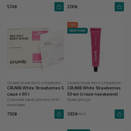
574₴
200₴
-15%
ВИБІР ІЛОНИ
CRUMB
|
CRUMB WHITE STRAWBERRIES
CRUMB
|
CRUMB WHITE STRAWBERRIES
CRUMB White Strawberries 5
CRUMB White Strawberries
саше х 60 г
50 мл (старе пакування)
Сольовий скраб для тіла з AHA-
Крем для рук
кислотами
750₴
383₴
450₴