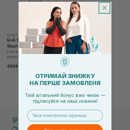
QUESTION AND ANSWER
|
Q+A SALICYLIC ACID
Q+A Salicylic Acid Body
Wash 250 мл
Гель для тіла з саліциловою
кислотою
464₴
ОТРИМАЙ ЗНИЖКУ
НА ПЕРШЕ ЗАМОВЛЕНЯ
Твій вітальний бонус вже чекає —
підписуйся
на
наші новини!
email
Безкоштовна доставка від 3000 UAH
Безпечні способи оплати