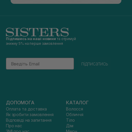
Підпишись на наші новини
та отримуй
знижку 5% на перше замовлення
Email
підписатись
ДОПОМОГА
КАТАЛОГ
Оплата та доставка
Волосся
Як зробити замовлення
Обличчя
Відповіді на запитання
Тіло
Про нас
Дім
ЗМІ про нас
Мерч