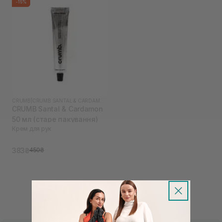
-15%
CRUMB
|
CRUMB SANTAL & CARDAMON
CRUMB Santal & Cardamon
50 мл (старе пакування)
Крем для рук
383₴
450₴