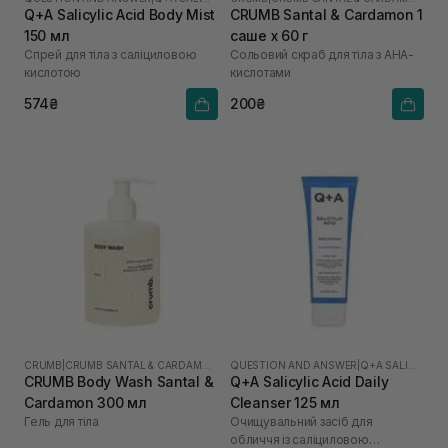
Q+A Salicylic Acid Body Mist
CRUMB Santal & Cardamon 1
150 мл
саше х 60 г
Спрей для тіла з саліциловою
Сольовий скраб для тіла з AHA-
кислотою
кислотами
574₴
200₴
CRUMB
|
CRUMB SANTAL & CARDAMON
QUESTION AND ANSWER
|
Q+A SALICYLIC ACID
CRUMB Body Wash Santal &
Q+A Salicylic Acid Daily
Cardamon 300 мл
Cleanser 125 мл
Гель для тіла
Очищувальний засіб для
обличчя із саліциловою