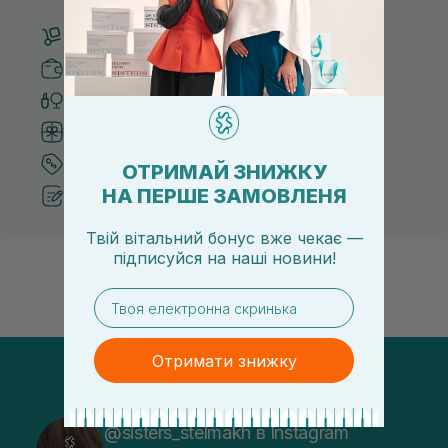
Безкоштовна доставка від 3000 UAH
Безпечні способи оплати
Тільки оригінальна косметика
Система бонусів та лояльності
Кращі ціни та топ товари
ОТРИМАЙ ЗНИЖКУ
НА ПЕРШЕ ЗАМОВЛЕНЯ
Рекомендації від косметологів
Твій вітальний бонус вже чекає —
підписуйся
на
наші новини!
email
Отримати знижку
@sisters_stelmakh в Instagram