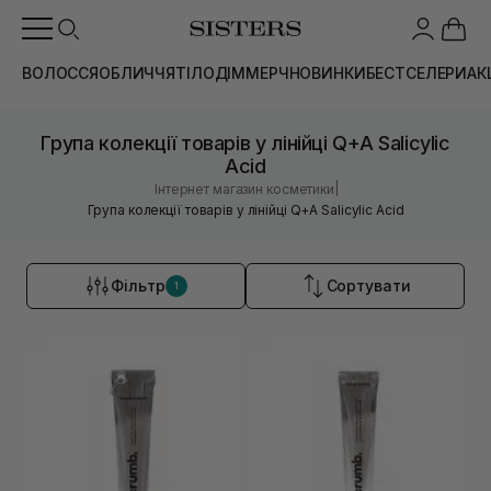
ВОЛОССЯ
ОБЛИЧЧЯ
ТІЛО
ДІМ
МЕРЧ
НОВИНКИ
БЕСТСЕЛЕРИ
АК
Група колекції товарів у лінійці Q+A Salicylic
Acid
|
Інтернет магазин косметики
Група колекції товарів у лінійці Q+A Salicylic Acid
Фільтр
Сортувати
1