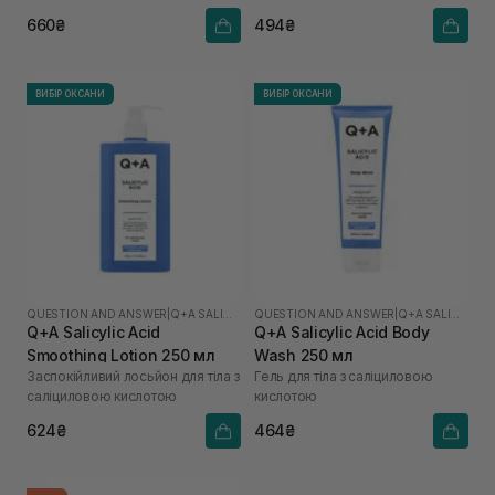
кислотою
660₴
494₴
ВИБІР ОКСАНИ
ВИБІР ОКСАНИ
QUESTION AND ANSWER
|
Q+A SALICYLIC ACID
QUESTION AND ANSWER
|
Q+A SALICYLIC ACID
Q+A Salicylic Acid
Q+A Salicylic Acid Body
Smoothing Lotion 250 мл
Wash 250 мл
Заспокійливий лосьйон для тіла з
Гель для тіла з саліциловою
саліциловою кислотою
кислотою
624₴
464₴