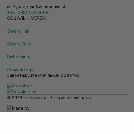
м. Луцьк, вул. Винниченка, 4
+38 (098) 076-60-62
СОЦІАЛЬНІ МЕРЕЖІ
Sisters Hair
Sisters Skin
Distribution
Cosmetology
Завантажуйте мобільний додаток
© 2026 sisters.co.ua. Всі права захищено