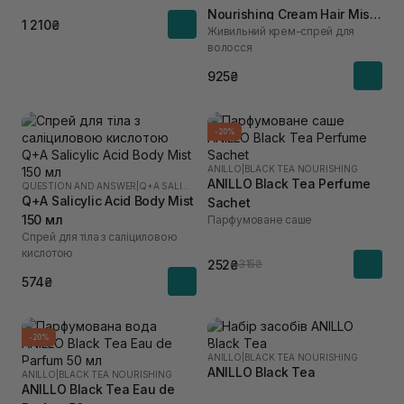
Nourishing Cream Hair Mist
1 210₴
Живильний крем-спрей для
для зволоження та
волосся
розгладження волосся 70
мл
925₴
-20%
ANILLO
|
BLACK TEA NOURISHING
ANILLO Black Tea Perfume
QUESTION AND ANSWER
|
Q+A SALICYLIC ACID
Q+A Salicylic Acid Body Mist
Sachet
150 мл
Парфумоване саше
Спрей для тіла з саліциловою
кислотою
252₴
315₴
574₴
-20%
ANILLO
|
BLACK TEA NOURISHING
ANILLO Black Tea
ANILLO
|
BLACK TEA NOURISHING
ANILLO Black Tea Eau de