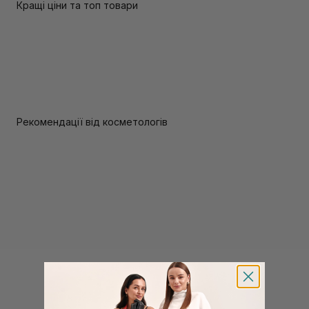
Кращі ціни та топ товари
Рекомендації від косметологів