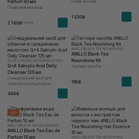
Parfum 50 мл
Набір засобів
Парфумована вода
1 530₴
2 140₴
2 675₴
ANILLO
|
BLACK TEA NOURISHING
ANILLO Black Tea
Nourishing Kit
QUESTION AND ANSWER
|
Q+A SALICYLIC ACID
Q+A Salicylic Acid Daily
Тестери засобів
Cleanser 125 мл
Очищувальний засіб для
165₴
обличчя із саліциловою
кислотою
494₴
-20%
ANILLO
|
BLACK TEA NOURISHING
ANILLO Black Tea Eau de
Parfum 10 мл
ANILLO
|
BLACK TEA NOURISHING