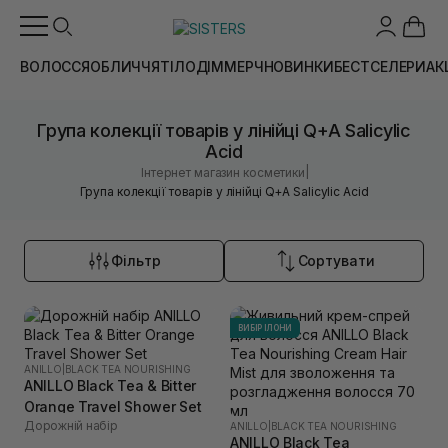
ВОЛОССЯ
ОБЛИЧЧЯ
ТІЛО
ДІМ
МЕРЧ
НОВИНКИ
БЕСТСЕЛЕРИ
АК
Група колекції товарів у лінійці Q+A Salicylic
Acid
|
Інтернет магазин косметики
Група колекції товарів у лінійці Q+A Salicylic Acid
Фільтр
Сортувати
ВИБІР ІЛОНИ
ANILLO
|
BLACK TEA NOURISHING
ANILLO Black Tea & Bitter
Orange Travel Shower Set
Дорожній набір
ANILLO
|
BLACK TEA NOURISHING
ANILLO Black Tea