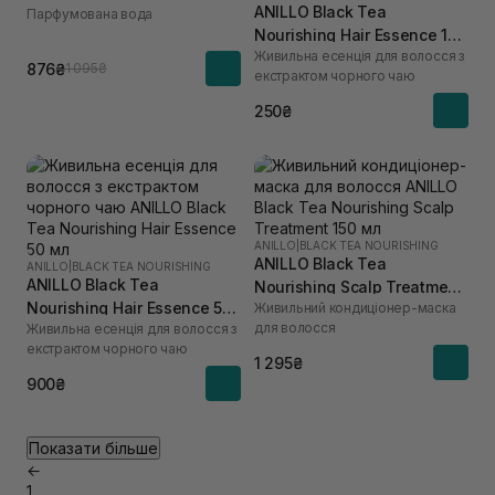
ANILLO Black Tea
Парфумована вода
Nourishing Hair Essence 10
Живильна есенція для волосся з
мл
876₴
1 095₴
екстрактом чорного чаю
250₴
ANILLO
|
BLACK TEA NOURISHING
ANILLO Black Tea
ANILLO
|
BLACK TEA NOURISHING
ANILLO Black Tea
Nourishing Scalp Treatment
Nourishing Hair Essence 50
Живильний кондиціонер-маска
150 мл
для волосся
Живильна есенція для волосся з
мл
екстрактом чорного чаю
1 295₴
900₴
Показати більше
←
1