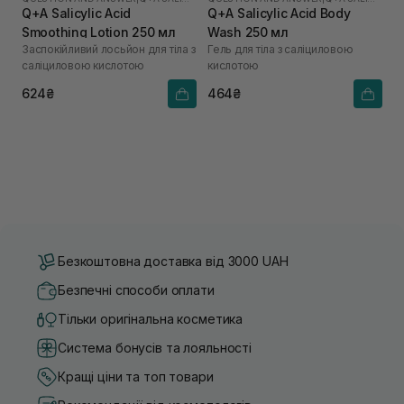
Q+A Salicylic Acid
Q+A Salicylic Acid Body
Smoothing Lotion 250 мл
Wash 250 мл
Заспокійливий лосьйон для тіла з
Гель для тіла з саліциловою
саліциловою кислотою
кислотою
624₴
464₴
Безкоштовна доставка від 3000 UAH
Безпечні способи оплати
Тільки оригінальна косметика
Система бонусів та лояльності
Кращі ціни та топ товари