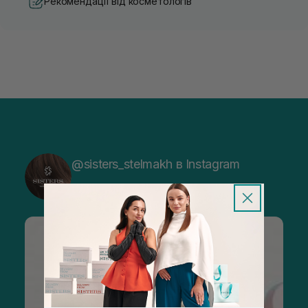
Рекомендації від косметологів
@sisters_stelmakh в Instagram
Підписатися