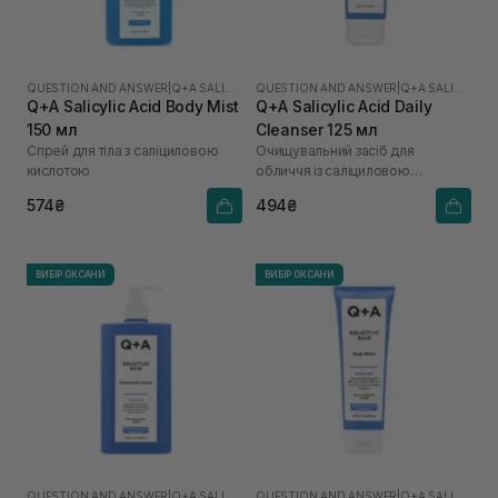
QUESTION AND ANSWER
|
Q+A SALICYLIC ACID
QUESTION AND ANSWER
|
Q+A SALICYLIC ACID
Q+A Salicylic Acid Body Mist
Q+A Salicylic Acid Daily
150 мл
Cleanser 125 мл
Спрей для тіла з саліциловою
Очищувальний засіб для
кислотою
обличчя із саліциловою
кислотою
574₴
494₴
ВИБІР ОКСАНИ
ВИБІР ОКСАНИ
QUESTION AND ANSWER
|
Q+A SALICYLIC ACID
QUESTION AND ANSWER
|
Q+A SALICYLIC ACID