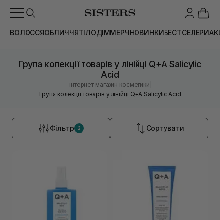
ВОЛОССЯ
ОБЛИЧЧЯ
ТІЛО
ДІМ
МЕРЧ
НОВИНКИ
БЕСТСЕЛЕРИ
АК
Група колекції товарів у лінійці Q+A Salicylic
Acid
|
Інтернет магазин косметики
Група колекції товарів у лінійці Q+A Salicylic Acid
Фільтр
Сортувати
2