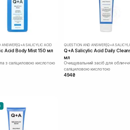
D ANSWER
|
Q+A SALICYLIC ACID
QUESTION AND ANSWER
|
Q+A SALICYLI
ic Acid Body Mist 150 мл
Q+A Salicylic Acid Daily Clean
мл
іла з саліциловою кислотою
Очищувальний засіб для обличчя
саліциловою кислотою
494₴
И