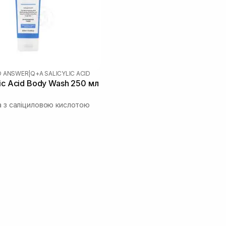
D ANSWER
|
Q+A SALICYLIC ACID
lic Acid Body Wash 250 мл
ла з саліциловою кислотою