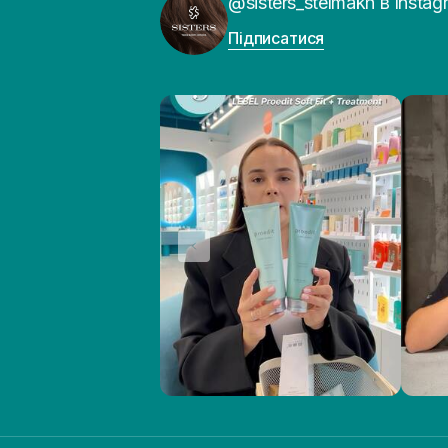
@sisters_stelmakh в Instag
Підписатися