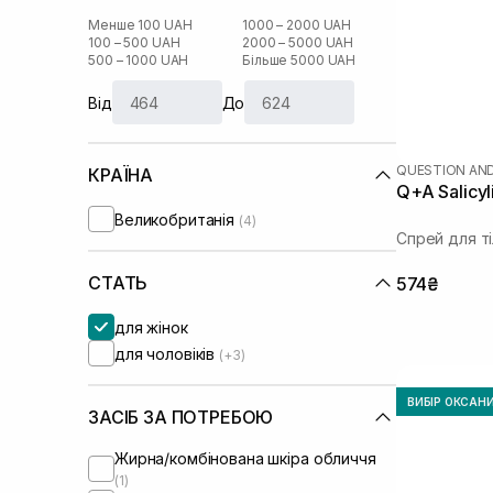
Менше 100 UAH
1000 – 2000 UAH
100 – 500 UAH
2000 – 5000 UAH
500 – 1000 UAH
Більше 5000 UAH
Від
До
QUESTION AN
КРАЇНА
Q+A Salicyl
Великобританія
(4)
Спрей для т
СТАТЬ
574₴
для жінок
для чоловіків
(+3)
ВИБІР ОКСАН
ЗАСІБ ЗА ПОТРЕБОЮ
Жирна/комбінована шкіра обличчя
(1)