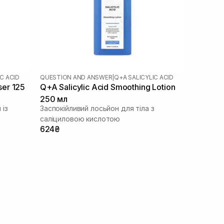
C ACID
QUESTION AND ANSWER
|
Q+A SALICYLIC ACID
ser 125
Q+A Salicylic Acid Smoothing Lotion
250 мл
 із
Заспокійливий лосьйон для тіла з
саліциловою кислотою
624₴