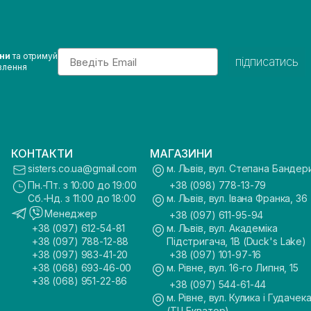
Email
ини
та отримуй
підписатись
влення
КОНТАКТИ
МАГАЗИНИ
sisters.co.ua@gmail.com
м. Львів, вул. Степана Бандер
Пн.-Пт. з 10:00 до 19:00
+38 (098) 778-13-79
Сб.-Нд. з 11:00 до 18:00
м. Львів, вул. Івана Франка, 36
Менеджер
+38 (097) 611-95-94
+38 (097) 612-54-81
м. Львів, вул. Академіка
+38 (097) 788-12-88
Підстригача, 1В (Duck's Lake)
+38 (097) 983-41-20
+38 (097) 101-97-16
+38 (068) 693-46-00
м. Рівне, вул. 16-го Липня, 15
+38 (068) 951-22-86
+38 (097) 544-61-44
м. Рівне, вул. Кулика і Гудачека
(ТЦ Екватор)