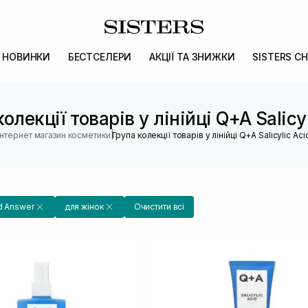
НОВИНКИ
БЕСТСЕЛЕРИ
АКЦІЇ ТА ЗНИЖКИ
SISTERS CH
олекції товарів у лінійці Q+A Salicy
|
Інтернет магазин косметики
Група колекції товарів у лінійці Q+A Salicylic Aci
d Answer
для жінок
Очистити всі