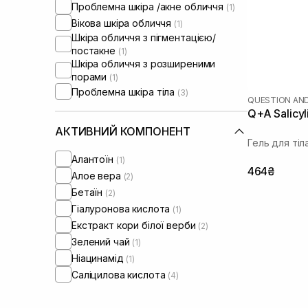
Проблемна шкіра /акне обличчя
(1)
Вікова шкіра обличчя
(1)
Шкіра обличчя з пігментацією/
постакне
(1)
Шкіра обличчя з розширеними
порами
(1)
Проблемна шкіра тіла
(3)
QUESTION AN
Q+A Salicy
АКТИВНИЙ КОМПОНЕНТ
Гель для ті
Алантоїн
(1)
464₴
Алое вера
(2)
Бетаїн
(2)
Гіалуронова кислота
(1)
Екстракт кори білої верби
(2)
Зелений чай
(1)
Ніацинамід
(1)
Саліцилова кислота
(4)