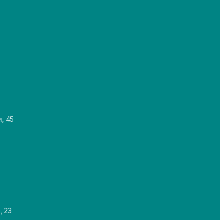
и, 45
, 23