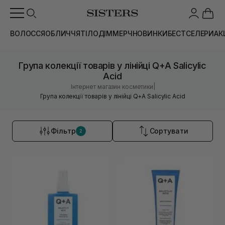
ВОЛОССЯ
ОБЛИЧЧЯ
ТІЛО
ДІМ
МЕРЧ
НОВИНКИ
БЕСТСЕЛЕРИ
АК
Група колекції товарів у лінійці Q+A Salicylic
Acid
|
Інтернет магазин косметики
Група колекції товарів у лінійці Q+A Salicylic Acid
Фільтр
Сортувати
2