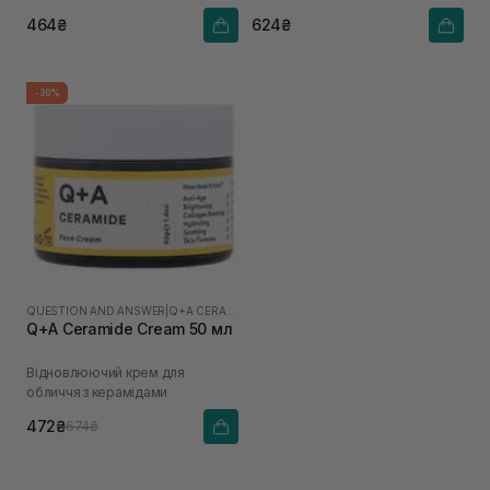
464₴
624₴
-30%
QUESTION AND ANSWER
|
Q+A CERAMIDE
Q+A Ceramide Cream 50 мл
Відновлюючий крем для
обличчя з керамідами
472₴
674₴