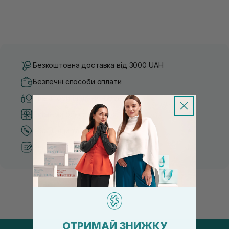
Безкоштовна доставка від 3000 UAH
Безпечні способи оплати
Тільки оригінальна косметика
Система бонусів та лояльності
Кращі ціни та топ товари
Рекомендації від косметологів
ОТРИМАЙ ЗНИЖКУ