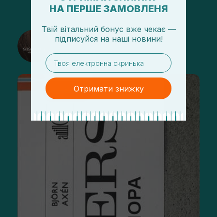
НА ПЕРШЕ ЗАМОВЛЕНЯ
Твій вітальний бонус вже чекає —
@sisters_stelmakh в Instagram
підписуйся
на
наші новини!
Підписатися
email
Отримати знижку