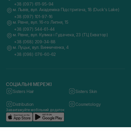
+38 (097) 611-95-94
м. Львів, вул. Академіка Підстригача, 1В (Duck's Lake)
+38 (097) 101-97-16
м. Рівне, вул. 16-го Липня, 15
+38 (097) 544-61-44
м. Рівне, вул. Кулика і Гудачека, 23 (ТЦ Екватор)
+38 (068) 209-34-88
м. Луцьк, вул. Винниченка, 4
+38 (098) 076-60-62
СОЦІАЛЬНІ МЕРЕЖІ
Sisters Hair
Sisters Skin
Distribution
Cosmetology
Завантажуйте мобільний додаток