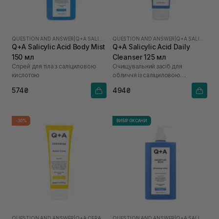
QUESTION AND ANSWER
|
Q+A SALICYLIC ACID
QUESTION AND ANSWER
|
Q+A SALICYLIC ACID
Q+A Salicylic Acid Body Mist
Q+A Salicylic Acid Daily
150 мл
Cleanser 125 мл
Спрей для тіла з саліциловою
Очищувальний засіб для
кислотою
обличчя із саліциловою
кислотою
574₴
494₴
-30%
ВИБІР ОКСАНИ
QUESTION AND ANSWER
|
Q+A CERAMIDE
QUESTION AND ANSWER
|
Q+A SALICYLIC ACID