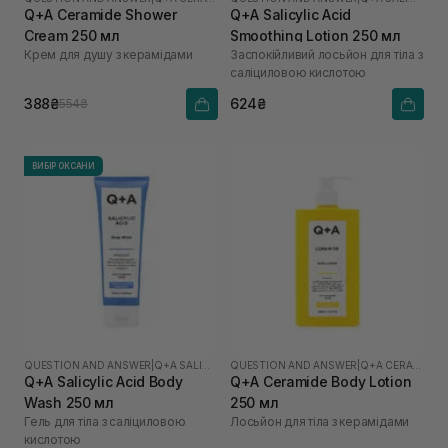
Q+A Ceramide Shower
Q+A Salicylic Acid
Cream 250 мл
Smoothing Lotion 250 мл
Крем для душу з керамідами
Заспокійливий лосьйон для тіла з
саліциловою кислотою
388₴
624₴
554₴
ВИБІР ОКСАНИ
QUESTION AND ANSWER
|
Q+A SALICYLIC ACID
QUESTION AND ANSWER
|
Q+A CERAMIDE
Q+A Salicylic Acid Body
Q+A Ceramide Body Lotion
Wash 250 мл
250 мл
Гель для тіла з саліциловою
Лосьйон для тіла з керамідами
кислотою