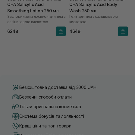
Q+A Salicylic Acid
Q+A Salicylic Acid Body
Smoothing Lotion 250 мл
Wash 250 мл
Заспокійливий лосьйон для тіла з
Гель для тіла з саліциловою
саліциловою кислотою
кислотою
624₴
464₴
Безкоштовна доставка від 3000 UAH
Безпечні способи оплати
Тільки оригінальна косметика
Система бонусів та лояльності
Кращі ціни та топ товари