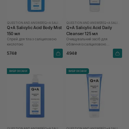
QUESTION AND ANSWER
|
Q+A SALICYLIC ACID
QUESTION AND ANSWER
|
Q+A SALICYLIC ACID
Q+A Salicylic Acid Body Mist
Q+A Salicylic Acid Daily
150 мл
Cleanser 125 мл
Спрей для тіла з саліциловою
Очищувальний засіб для
кислотою
обличчя із саліциловою
кислотою
574₴
494₴
ВИБІР ОКСАНИ
ВИБІР ОКСАНИ
QUESTION AND ANSWER
|
Q+A SALICYLIC ACID
QUESTION AND ANSWER
|
Q+A SALICYLIC ACID