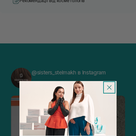
Рекомендації від косметологів
@sisters_stelmakh в Instagram
Підписатися