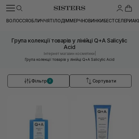
ВОЛОССЯ
ОБЛИЧЧЯ
ТІЛО
ДІМ
МЕРЧ
НОВИНКИ
БЕСТСЕЛЕРИ
АК
Група колекції товарів у лінійці Q+A Salicylic
Acid
|
Інтернет магазин косметики
Група колекції товарів у лінійці Q+A Salicylic Acid
Фільтр
Сортувати
2